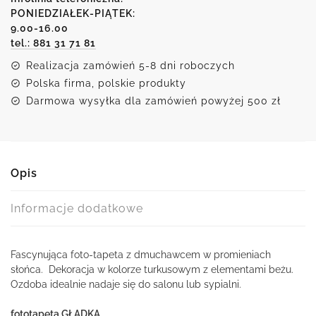
dmuchawcem
PONIEDZIAŁEK-PIĄTEK:
9.00-16.00
tel.: 881 31 71 81
Realizacja zamówień 5-8 dni roboczych
Polska firma, polskie produkty
Darmowa wysyłka dla zamówień powyżej 500 zł
Opis
Informacje dodatkowe
Fascynująca foto-tapeta z dmuchawcem w promieniach
słońca. Dekoracja w kolorze turkusowym z elementami beżu.
Ozdoba idealnie nadaje się do salonu lub sypialni.
fototapeta GŁADKA