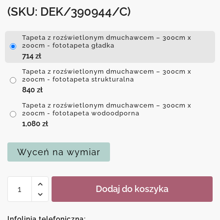
(SKU: DEK/390944/C)
Tapeta z rozświetlonym dmuchawcem – 300cm x
200cm - fototapeta gładka
714
zł
Tapeta z rozświetlonym dmuchawcem – 300cm x
200cm - fototapeta strukturalna
840
zł
Tapeta z rozświetlonym dmuchawcem – 300cm x
200cm - fototapeta wodoodporna
1,080
zł
Wyceń na wymiar
ilość
Dodaj do koszyka
Tapeta
z
rozświetlonym
Infolinia telefoniczna: