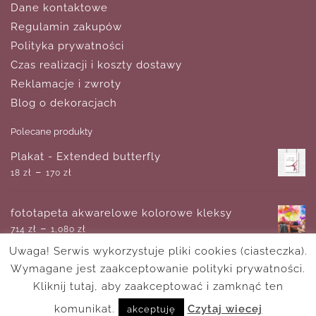
Dane kontaktowe
Regulamin zakupów
Polityka prywatności
Czas realizacji i koszty dostawy
Reklamacje i zwroty
Blog o dekoracjach
Polecane produkty
Plakat - Extended butterfly
–
18
zł
170
zł
fototapeta akwarelowe kolorowe kleksy
–
714
zł
1,080
zł
Uwaga! Serwis wykorzystuje pliki cookies (ciasteczka).
Wymagane jest zaakceptowanie polityki prywatności.
Plakat z typografią - Find your balance
–
Kliknij tutaj, aby zaakceptować i zamknąć ten
18
zł
170
zł
komunikat.
Czytaj wiecej
akceptuję