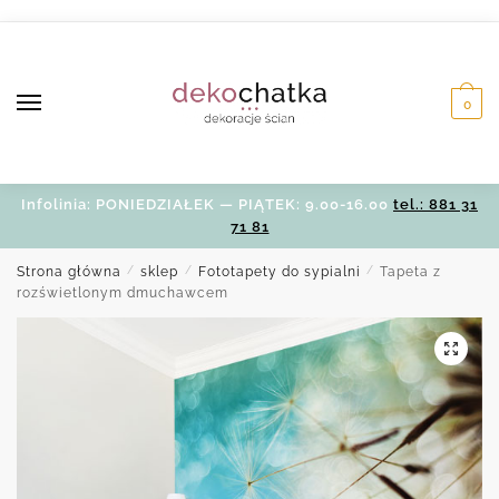
Skip
Skip
to
to
navigation
content
0
Infolinia: PONIEDZIAŁEK — PIĄTEK: 9.00-16.00
tel.: 881 31
71 81
Strona główna
/
sklep
/
Fototapety do sypialni
/
Tapeta z
rozświetlonym dmuchawcem