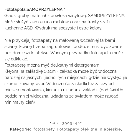
Fototapeta SAMOPRZYLEPNA™
Gładki gruby materiał z powłoką winylową. SAMOPRZYLEPNY.
Może służyć jako okleina meblowa oraz na fronty szaf i
kuchenne AGD. Wydruk ma soczyste i ostre kolory.
Nie przyklejaj fototapety na malowaną wcześniej farbami
ścianę. Ścianę trzeba zagruntować, podłoże musi być zwarte i
bez domieszek lateksu. W innym przypadku fototapeta może
się odklejać.
Fototapetę można myć delikatnymi detergentami.
Klejona na zakładkę 1-2cm - zakładka może być widoczna
bardziej na jasnych i jednolitych miejscach, gdzie nie występuje
skomplikowany wzór. Widoczność zakładki tez zależy od
miejsca montowania, kierunku układania zakładki (pod światło
będzie mniej widoczna, układana ze światłem może rzucać
minimalny cień).
SKU:
390944/c
Kategorie:
fototapety
,
Fototapety błękitne, niebieskie,