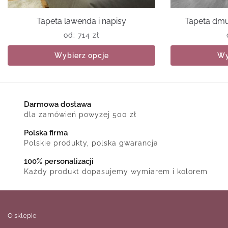
Tapeta lawenda i napisy
Tapeta dm
od:
714
zł
Wybierz opcje
Wy
Darmowa dostawa
dla zamówień powyżej 500 zł
Polska firma
Polskie produkty, polska gwarancja
100% personalizacji
Każdy produkt dopasujemy wymiarem i kolorem
O sklepie