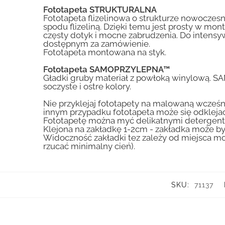
Fototapeta STRUKTURALNA
Fototapeta flizelinowa o strukturze nowoczesne
spodu flizeliną. Dzięki temu jest prosty w mon
częsty dotyk i mocne zabrudzenia. Do inte
dostępnym za zamówienie.
Fototapeta montowana na styk.
Fototapeta SAMOPRZYLEPNA™
Gładki gruby materiał z powłoką winylową. S
soczyste i ostre kolory.
Nie przyklejaj fototapety na malowaną wcześn
innym przypadku fototapeta może się odklejać
Fototapetę można myć delikatnymi detergent
Klejona na zakładkę 1-2cm - zakładka może by
Widoczność zakładki tez zależy od miejsca mo
rzucać minimalny cień).
SKU:
71137