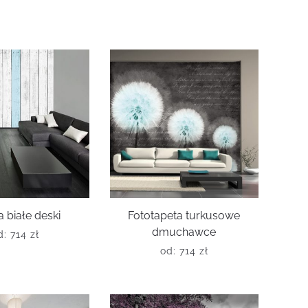
 białe deski
Fototapeta turkusowe
dmuchawce
d:
714
zł
od:
714
zł