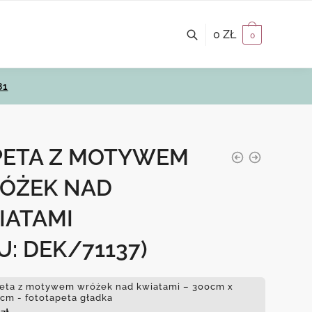
0
ZŁ
0
81
PETA Z MOTYWEM
ÓŻEK NAD
IATAMI
U: DEK/71137)
eta z motywem wróżek nad kwiatami – 300cm x
cm - fototapeta gładka