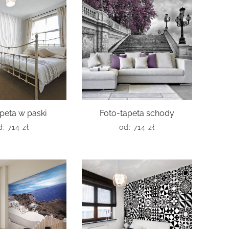
peta w paski
Foto-tapeta schody
d:
714
zł
od:
714
zł