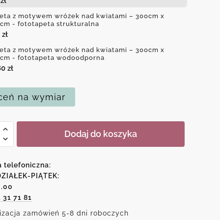
4
zł
eta z motywem wróżek nad kwiatami – 300cm x
cm - fototapeta strukturalna
0
zł
eta z motywem wróżek nad kwiatami – 300cm x
cm - fototapeta wodoodporna
80
zł
eń na wymiar
Dodaj do koszyka
wem
a telefoniczna:
k
ZIAŁEK-PIĄTEK:
6.00
1 31 71 81
mi
izacja zamówień 5-8 dni roboczych