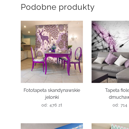
Podobne produkty
Fototapeta skandynawskie
Tapeta fio
jelonki
dmuchaw
od:
476
zł
od:
714