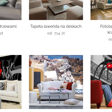
 drzewami
Tapeta lawenda na deskach
Fotota
kr
zł
od:
714
zł
o