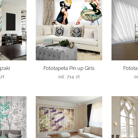
gzaki
Fototapeta Pin up Girls
Fotota
0
zł
od:
714
zł
o