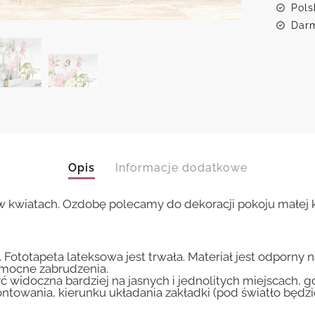
Pols
Darm
Opis
Informacje dodatkowe
wiatach. Ozdobę polecamy do dekoracji pokoju małej ks
 Fototapeta lateksowa jest trwała. Materiał jest odporny 
i mocne zabrudzenia.
ć widoczna bardziej na jasnych i jednolitych miejscach, 
ntowania, kierunku układania zakładki (pod światło będ