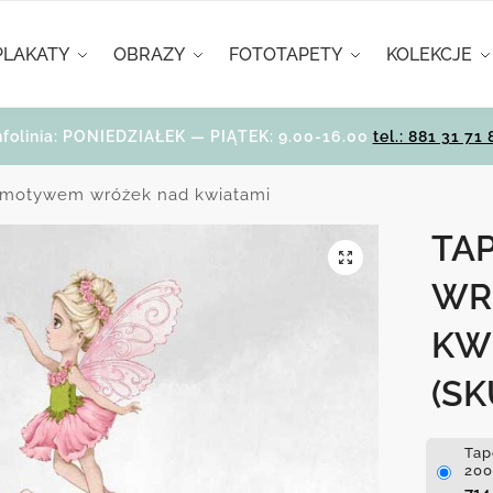
PLAKATY
OBRAZY
FOTOTAPETY
KOLEKCJE
nfolinia: PONIEDZIAŁEK — PIĄTEK: 9.00-16.00
tel.: 881 31 71 
 motywem wróżek nad kwiatami
TA
WR
KW
(SK
Tap
200