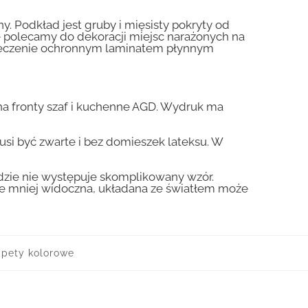
y. Podkład jest gruby i mięsisty pokryty od
nie polecamy do dekoracji miejsc narażonych na
pieczenie ochronnym laminatem płynnym
a fronty szaf i kuchenne AGD. Wydruk ma
usi być zwarte i bez domieszek lateksu. W
gdzie nie występuje skomplikowany wzór.
zie mniej widoczna, układana ze światłem może
apety kolorowe