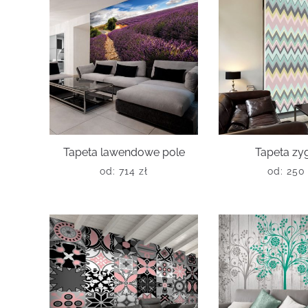
Tapeta lawendowe pole
Tapeta zy
od:
714
zł
od:
25