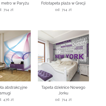
a metro w Paryżu
Fototapeta plaża w Grecji
d:
714
zł
od:
714
zł
ta abstrakcyjne
Tapeta dzielnice Nowego
smugi
Jorku
d:
476
zł
od:
714
zł