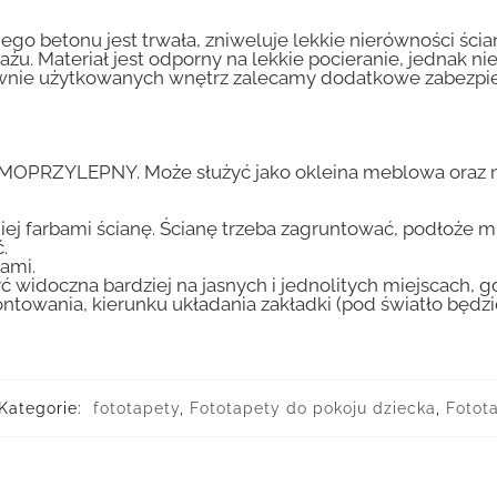
go betonu jest trwała, zniweluje lekkie nierówności ścian
tażu. Materiał jest odporny na lekkie pocieranie, jednak 
nsywnie użytkowanych wnętrz zalecamy dodatkowe zabez
AMOPRZYLEPNY. Może służyć jako okleina meblowa oraz n
iej farbami ścianę. Ścianę trzeba zagruntować, podłoże m
.
ami.
ć widoczna bardziej na jasnych i jednolitych miejscach, 
ntowania, kierunku układania zakładki (pod światło będ
Kategorie:
fototapety
,
Fototapety do pokoju dziecka
,
Fotot