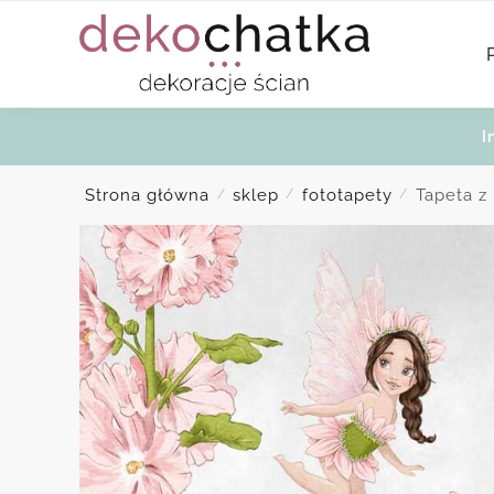
Skip
Skip
to
to
navigation
content
I
Strona główna
sklep
fototapety
Tapeta z
/
/
/