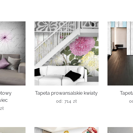
letowy
Tapeta prowansalskie kwiaty
Tapeta
iec
od:
714
zł
o
zł