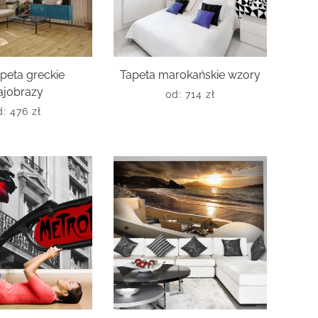
peta greckie
Tapeta marokańskie wzory
ajobrazy
od:
714
zł
d:
476
zł