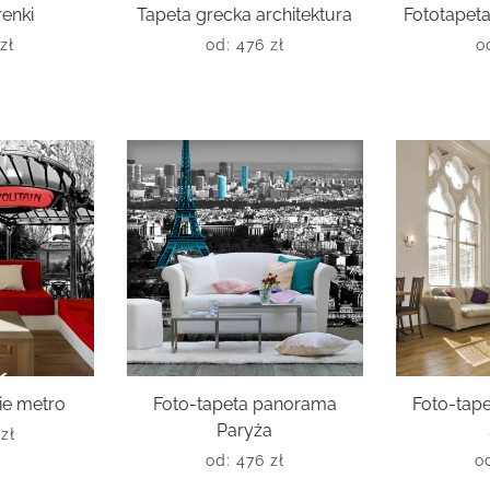
renki
Tapeta grecka architektura
Fototapet
zł
od:
476
zł
o
ie metro
Foto-tapeta panorama
Foto-tape
Paryża
6
zł
od:
476
zł
o