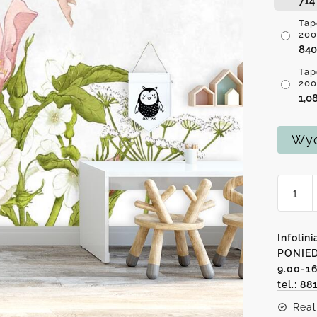
71
Tap
200
84
Tap
200
1,0
Wyc
ilość
Tapeta
z
moty
Infolini
wróże
PONIED
9.00-1
nad
tel.: 88
kwiata
Real