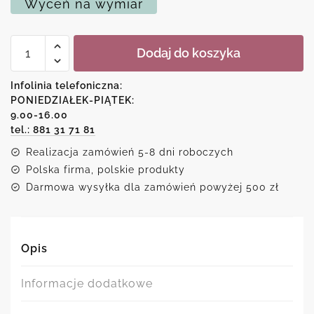
Wyceń na wymiar
ilość
Dodaj do koszyka
Kolorowe
domki
na
Infolinia telefoniczna:
plakacie
PONIEDZIAŁEK-PIĄTEK:
dla
9.00-16.00
dziecka
tel.: 881 31 71 81
Realizacja zamówień 5-8 dni roboczych
Polska firma, polskie produkty
Darmowa wysyłka dla zamówień powyżej 500 zł
Opis
Informacje dodatkowe