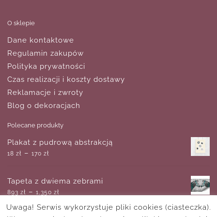
O sklepie
Dane kontaktowe
Regulamin zakupów
Polityka prywatności
Czas realizacji i koszty dostawy
Reklamacje i zwroty
Blog o dekoracjach
Polecane produkty
Plakat z pudrową abstrakcją
–
18
zł
170
zł
Tapeta z dwiema zebrami
–
893
zł
1,350
zł
Uwaga! Serwis wykorzystuje pliki cookies (ciasteczka).