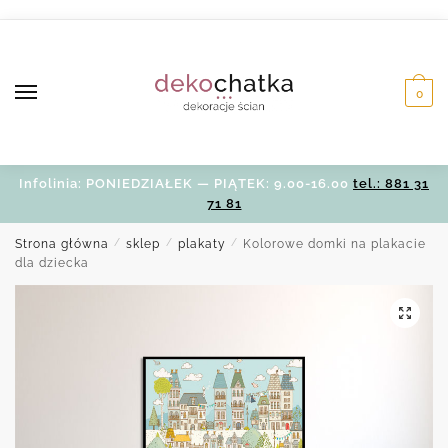
Skip
Skip
to
to
navigation
content
0
Infolinia: PONIEDZIAŁEK — PIĄTEK: 9.00-16.00
tel.: 881 31
71 81
Strona główna
/
sklep
/
plakaty
/
Kolorowe domki na plakacie
dla dziecka