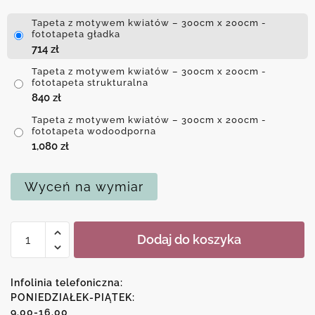
Tapeta z motywem kwiatów – 300cm x 200cm -
fototapeta gładka
714
zł
Tapeta z motywem kwiatów – 300cm x 200cm -
fototapeta strukturalna
840
zł
Tapeta z motywem kwiatów – 300cm x 200cm -
fototapeta wodoodporna
1,080
zł
Wyceń na wymiar
ilość
Dodaj do koszyka
Tapeta
z
motywem
Infolinia telefoniczna:
kwiatów
PONIEDZIAŁEK-PIĄTEK:
9.00-16.00