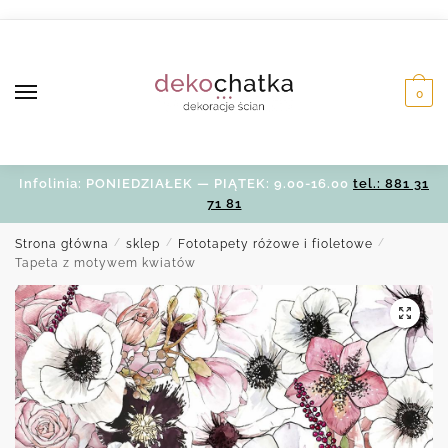
Skip
Skip
to
to
navigation
content
0
Infolinia: PONIEDZIAŁEK — PIĄTEK: 9.00-16.00
tel.: 881 31
71 81
Strona główna
/
sklep
/
Fototapety różowe i fioletowe
/
Tapeta z motywem kwiatów