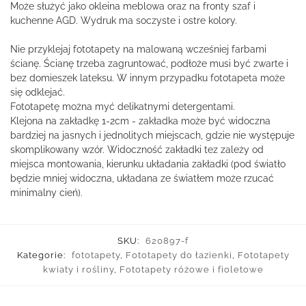
Może służyć jako okleina meblowa oraz na fronty szaf i
kuchenne AGD. Wydruk ma soczyste i ostre kolory.
Nie przyklejaj fototapety na malowaną wcześniej farbami
ścianę. Ścianę trzeba zagruntować, podłoże musi być zwarte i
bez domieszek lateksu. W innym przypadku fototapeta może
się odklejać.
Fototapetę można myć delikatnymi detergentami.
Klejona na zakładkę 1-2cm - zakładka może być widoczna
bardziej na jasnych i jednolitych miejscach, gdzie nie występuje
skomplikowany wzór. Widoczność zakładki tez zależy od
miejsca montowania, kierunku układania zakładki (pod światło
będzie mniej widoczna, układana ze światłem może rzucać
minimalny cień).
SKU:
620897-f
Kategorie:
fototapety
,
Fototapety do łazienki
,
Fototapety
kwiaty i rośliny
,
Fototapety różowe i fioletowe