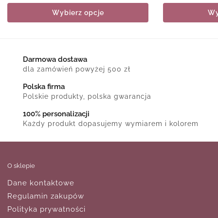
Wybierz opcje
Wy
Darmowa dostawa
dla zamówień powyżej 500 zł
Polska firma
Polskie produkty, polska gwarancja
100% personalizacji
Każdy produkt dopasujemy wymiarem i kolorem
O sklepie
Dane kontaktowe
Regulamin zakupów
Polityka prywatności