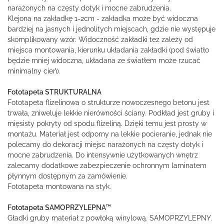
narażonych na częsty dotyk i mocne zabrudzenia.
Klejona na zakładkę 1-2cm - zakładka może być widoczna
bardziej na jasnych i jednolitych miejscach, gdzie nie występuje
skomplikowany wzór. Widoczność zakładki tez zależy od
miejsca montowania, kierunku układania zakładki (pod światło
będzie mniej widoczna, układana ze światłem może rzucać
minimalny cień).
Fototapeta STRUKTURALNA
Fototapeta flizelinowa o strukturze nowoczesnego betonu jest
trwała, zniweluje lekkie nierówności ściany. Podkład jest gruby i
mięsisty pokryty od spodu flizeliną. Dzięki temu jest prosty w
montażu. Materiał jest odporny na lekkie pocieranie, jednak nie
polecamy do dekoracji miejsc narażonych na częsty dotyk i
mocne zabrudzenia. Do intensywnie użytkowanych wnętrz
zalecamy dodatkowe zabezpieczenie ochronnym laminatem
płynnym dostępnym za zamówienie.
Fototapeta montowana na styk.
Fototapeta SAMOPRZYLEPNA™
Gładki gruby materiał z powłoką winylową. SAMOPRZYLEPNY.