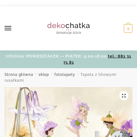
Skip
Skip
to
to
navigation
content
0
Infolinia: PONIEDZIAŁEK — PIĄTEK: 9.00-16.00
tel.: 881 31
71 81
Strona główna
/
sklep
/
fototapety
/
Tapeta z liliowymi
rusałkami