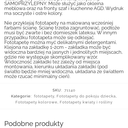
SAMOPRZYLEPNY. Może służyć jako okleina
meblowa oraz na fronty szaf i kuchenne AGD. Wydruk
ma soczyste i ostre kolory.
Nie przyklejaj fototapety na malowaną wcześniej
farbami ścianę. Ścianę trzeba zagruntować, podłoże
musi być zwarte i bez domieszek lateksu. W innym
przypadku fototapeta może się odklejać.
Fototapetę można myć delikatnymi detergentami.
Klejona na zakładkę 1-2cm - zakładka może być
widoczna bardziej na jasnych i jednolitych miejscach,
gdzie nie występuje skomplikowany wzór.
Widoczność zakładki tez zależy od miejsca
montowania, kierunku układania zakładki (pod
światło będzie mniej widoczna, układana ze światłem
może rzucać minimalny cień).
SKU:
71140
Kategorie:
fototapety
,
Fototapety do pokoju dziecka
,
Fototapety kolorowe
,
Fototapety kwiaty i rośliny
Podobne produkty