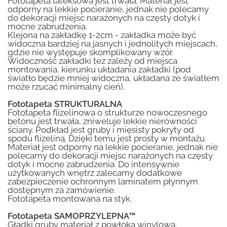
Fototapeta lateksowa jest trwała. Materiał jest
odporny na lekkie pocieranie, jednak nie polecamy
do dekoracji miejsc narażonych na częsty dotyk i
mocne zabrudzenia.
Klejona na zakładkę 1-2cm - zakładka może być
widoczna bardziej na jasnych i jednolitych miejscach,
gdzie nie występuje skomplikowany wzór.
Widoczność zakładki tez zależy od miejsca
montowania, kierunku układania zakładki (pod
światło będzie mniej widoczna, układana ze światłem
może rzucać minimalny cień).
Fototapeta STRUKTURALNA
Fototapeta flizelinowa o strukturze nowoczesnego
betonu jest trwała, zniweluje lekkie nierówności
ściany. Podkład jest gruby i mięsisty pokryty od
spodu flizeliną. Dzięki temu jest prosty w montażu.
Materiał jest odporny na lekkie pocieranie, jednak nie
polecamy do dekoracji miejsc narażonych na częsty
dotyk i mocne zabrudzenia. Do intensywnie
użytkowanych wnętrz zalecamy dodatkowe
zabezpieczenie ochronnym laminatem płynnym
dostępnym za zamówienie.
Fototapeta montowana na styk.
Fototapeta SAMOPRZYLEPNA™
Gładki gruby materiał z powłoką winylową.