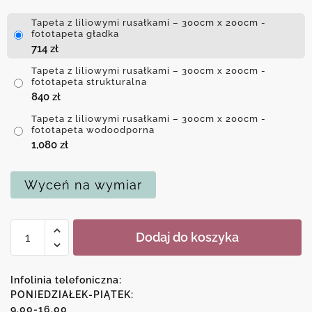
Tapeta z liliowymi rusałkami – 300cm x 200cm -
fototapeta gładka
714
zł
Tapeta z liliowymi rusałkami – 300cm x 200cm -
fototapeta strukturalna
840
zł
Tapeta z liliowymi rusałkami – 300cm x 200cm -
fototapeta wodoodporna
1,080
zł
Wyceń na wymiar
ilość
Dodaj do koszyka
Tapeta
z
liliowymi
Infolinia telefoniczna:
rusałkami
PONIEDZIAŁEK-PIĄTEK:
9.00-16.00