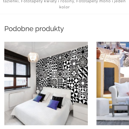
łazienki
,
Fototapety kwiaty i rośliny
,
Fototapety mono i jeden
kolor
Podobne produkty