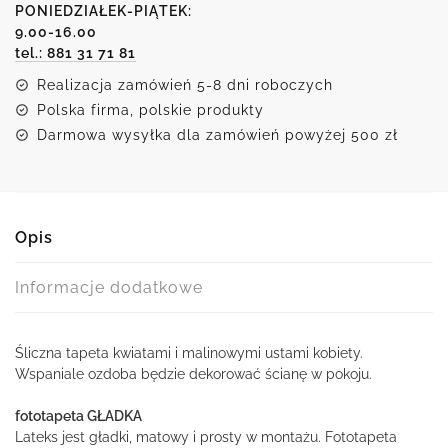
i
PONIEDZIAŁEK-PIĄTEK:
9.00-16.00
malinowymi
tel.: 881 31 71 81
ustami
Realizacja zamówień 5-8 dni roboczych
Polska firma, polskie produkty
Darmowa wysyłka dla zamówień powyżej 500 zł
Opis
Informacje dodatkowe
Śliczna tapeta kwiatami i malinowymi ustami kobiety.
Wspaniale ozdoba będzie dekorować ścianę w pokoju.
fototapeta GŁADKA
Lateks jest gładki, matowy i prosty w montażu. Fototapeta