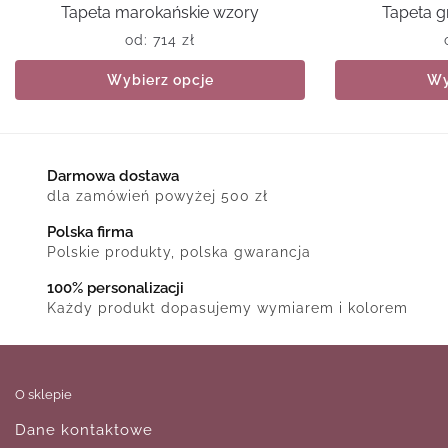
Tapeta marokańskie wzory
Tapeta g
od:
714
zł
Wybierz opcje
Wy
Darmowa dostawa
dla zamówień powyżej 500 zł
Polska firma
Polskie produkty, polska gwarancja
100% personalizacji
Każdy produkt dopasujemy wymiarem i kolorem
O sklepie
Dane kontaktowe