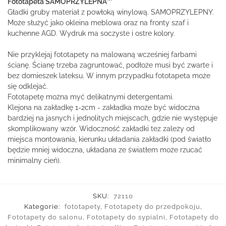
Fototapeta SAMOPRZYLEPNA™
Gładki gruby materiał z powłoką winylową. SAMOPRZYLEPNY.
Może służyć jako okleina meblowa oraz na fronty szaf i
kuchenne AGD. Wydruk ma soczyste i ostre kolory.
Nie przyklejaj fototapety na malowaną wcześniej farbami
ścianę. Ścianę trzeba zagruntować, podłoże musi być zwarte i
bez domieszek lateksu. W innym przypadku fototapeta może
się odklejać.
Fototapetę można myć delikatnymi detergentami.
Klejona na zakładkę 1-2cm - zakładka może być widoczna
bardziej na jasnych i jednolitych miejscach, gdzie nie występuje
skomplikowany wzór. Widoczność zakładki tez zależy od
miejsca montowania, kierunku układania zakładki (pod światło
będzie mniej widoczna, układana ze światłem może rzucać
minimalny cień).
SKU:
72110
Kategorie:
fototapety
,
Fototapety do przedpokoju
,
Fototapety do salonu
,
Fototapety do sypialni
,
Fototapety do