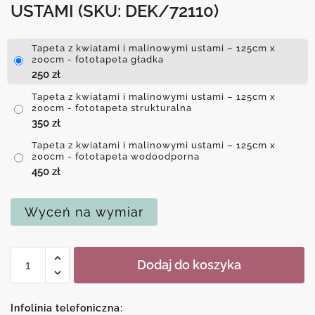
USTAMI
(SKU: DEK/72110)
Tapeta z kwiatami i malinowymi ustami – 125cm x
200cm - fototapeta gładka
250
zł
Tapeta z kwiatami i malinowymi ustami – 125cm x
200cm - fototapeta strukturalna
350
zł
Tapeta z kwiatami i malinowymi ustami – 125cm x
200cm - fototapeta wodoodporna
450
zł
Wyceń na wymiar
ilość
Dodaj do koszyka
Tapeta
z
kwiatami
Infolinia telefoniczna: