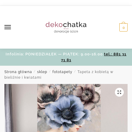
Skip
Skip
to
to
navigation
content
0
Infolinia: PONIEDZIAŁEK — PIĄTEK: 9.00-16.00
tel.: 881 31
71 81
Strona główna
/
sklep
/
fototapety
/
Tapeta z kobietą w
bieliźnie i kwiatami