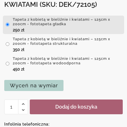
KWIATAMI
(SKU: DEK/72105)
Tapeta z kobietą w bieliźnie i kwiatami – 125cm x
200cm - fototapeta gładka
250
zł
Tapeta z kobietą w bieliźnie i kwiatami – 125cm x
200cm - fototapeta strukturalna
350
zł
Tapeta z kobietą w bieliźnie i kwiatami – 125cm x
200cm - fototapeta wodoodporna
450
zł
Wyceń na wymiar
ilość
Dodaj do koszyka
Tapeta
z
kobietą
Infolinia telefoniczna: