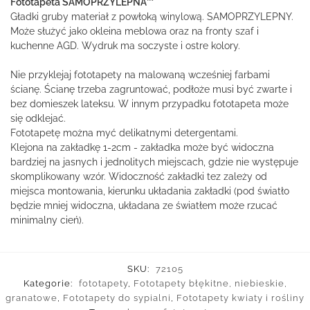
Fototapeta SAMOPRZYLEPNA™
Gładki gruby materiał z powłoką winylową. SAMOPRZYLEPNY.
Może służyć jako okleina meblowa oraz na fronty szaf i
kuchenne AGD. Wydruk ma soczyste i ostre kolory.
Nie przyklejaj fototapety na malowaną wcześniej farbami
ścianę. Ścianę trzeba zagruntować, podłoże musi być zwarte i
bez domieszek lateksu. W innym przypadku fototapeta może
się odklejać.
Fototapetę można myć delikatnymi detergentami.
Klejona na zakładkę 1-2cm - zakładka może być widoczna
bardziej na jasnych i jednolitych miejscach, gdzie nie występuje
skomplikowany wzór. Widoczność zakładki tez zależy od
miejsca montowania, kierunku układania zakładki (pod światło
będzie mniej widoczna, układana ze światłem może rzucać
minimalny cień).
SKU:
72105
Kategorie:
fototapety
,
Fototapety błękitne, niebieskie,
granatowe
,
Fototapety do sypialni
,
Fototapety kwiaty i rośliny