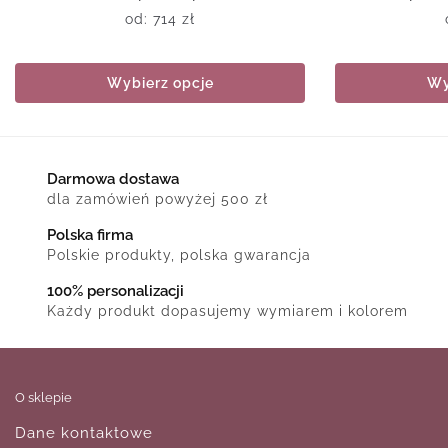
od:
714
zł
Wybierz opcje
Wy
Darmowa dostawa
dla zamówień powyżej 500 zł
Polska firma
Polskie produkty, polska gwarancja
100% personalizacji
Każdy produkt dopasujemy wymiarem i kolorem
O sklepie
Dane kontaktowe