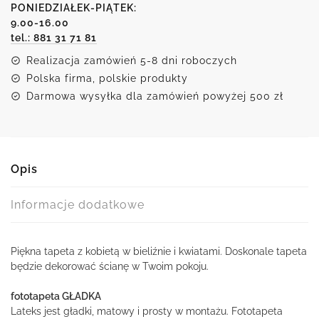
w
PONIEDZIAŁEK-PIĄTEK:
9.00-16.00
bieliźnie
tel.: 881 31 71 81
i
kwiatami
Realizacja zamówień 5-8 dni roboczych
Polska firma, polskie produkty
Darmowa wysyłka dla zamówień powyżej 500 zł
Opis
Informacje dodatkowe
Piękna tapeta z kobietą w bieliźnie i kwiatami. Doskonale tapeta
będzie dekorować ścianę w Twoim pokoju.
fototapeta GŁADKA
Lateks jest gładki, matowy i prosty w montażu. Fototapeta