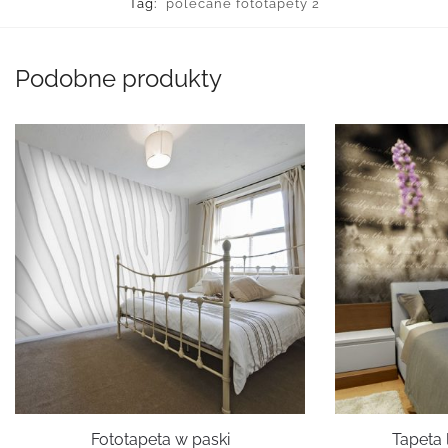
Tag:
polecane fototapety 2
Podobne produkty
Fototapeta w paski
Tapeta 