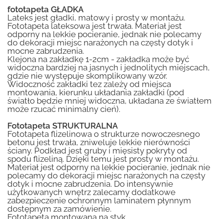
fototapeta GŁADKA
Lateks jest gładki, matowy i prosty w montażu.
Fototapeta lateksowa jest trwała. Materiał jest
odporny na lekkie pocieranie, jednak nie polecamy
do dekoracji miejsc narażonych na częsty dotyk i
mocne zabrudzenia.
Klejona na zakładkę 1-2cm - zakładka może być
widoczna bardziej na jasnych i jednolitych miejscach,
gdzie nie występuje skomplikowany wzór.
Widoczność zakładki tez zależy od miejsca
montowania, kierunku układania zakładki (pod
światło będzie mniej widoczna, układana ze światłem
może rzucać minimalny cień).
Fototapeta STRUKTURALNA
Fototapeta flizelinowa o strukturze nowoczesnego
betonu jest trwała, zniweluje lekkie nierówności
ściany. Podkład jest gruby i mięsisty pokryty od
spodu flizeliną. Dzięki temu jest prosty w montażu.
Materiał jest odporny na lekkie pocieranie, jednak nie
polecamy do dekoracji miejsc narażonych na częsty
dotyk i mocne zabrudzenia. Do intensywnie
użytkowanych wnętrz zalecamy dodatkowe
zabezpieczenie ochronnym laminatem płynnym
dostępnym za zamówienie.
Fototapeta montowana na styk.