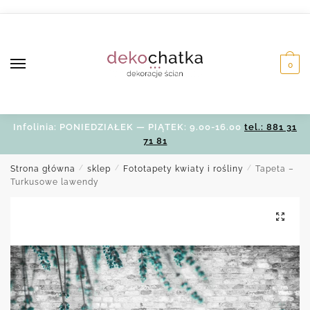
Skip
Skip
to
to
navigation
content
0
Infolinia: PONIEDZIAŁEK — PIĄTEK: 9.00-16.00
tel.: 881 31
71 81
Strona główna
/
sklep
/
Fototapety kwiaty i rośliny
/
Tapeta –
Turkusowe lawendy