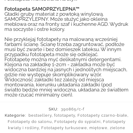
Fototapeta SAMOPRZYLEPNA™
Gładki gruby materiał z powłoką winylową.
SAMOPRZYLEPNY. Może służyć jako okleina
meblowa oraz na fronty szaf i kuchenne AGD. Wydruk
ma soczyste i ostre kolory.
Nie przyklejaj fototapety na malowaną wcześniej
farbami ścianę. Ścianę trzeba zagruntować, podłoże
musi być zwarte i bez domieszek lateksu. W innym
przypadku fototapeta może się odklejać.
Fototapetę można myć delikatnymi detergentami.
Klejona na zakładkę 1-2cm - zakładka może być
widoczna bardziej na jasnych i jednolitych miejscach,
gdzie nie występuje skomplikowany wzór.
Widoczność zakładki tez zależy od miejsca
montowania, kierunku układania zakładki (pod
światło będzie mniej widoczna, układana ze światłem
może rzucać minimalny cień).
SKU:
390865/c-f
Kategorie:
bestsellery
,
fototapety
,
Fototapety czarno-białe
,
Fototapety do salonu
,
Fototapety do sypialni
,
Fototapety
kwiaty i rośliny
,
Fototapety turkusowe, miętowe, zielone