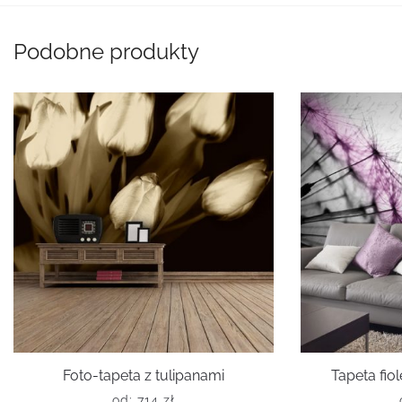
Podobne produkty
Foto-tapeta z tulipanami
Tapeta fi
od:
714
zł