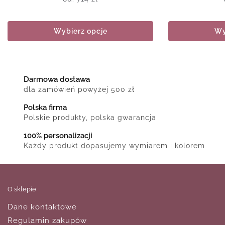
Wybierz opcje
Wy
Darmowa dostawa
dla zamówień powyżej 500 zł
Polska firma
Polskie produkty, polska gwarancja
100% personalizacji
Każdy produkt dopasujemy wymiarem i kolorem
O sklepie
Dane kontaktowe
Regulamin zakupów