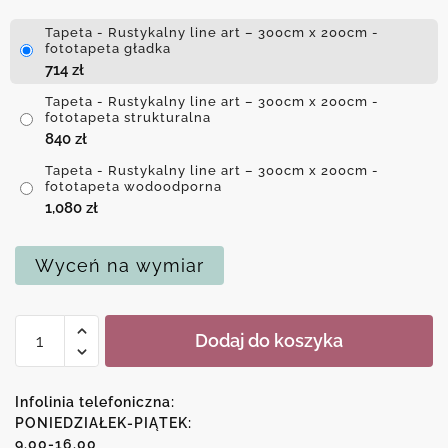
Tapeta - Rustykalny line art – 300cm x 200cm -
fototapeta gładka
714
zł
Tapeta - Rustykalny line art – 300cm x 200cm -
fototapeta strukturalna
840
zł
Tapeta - Rustykalny line art – 300cm x 200cm -
fototapeta wodoodporna
1,080
zł
Wyceń na wymiar
ilość
Dodaj do koszyka
Tapeta
-
Rustykalny
Infolinia telefoniczna:
line
PONIEDZIAŁEK-PIĄTEK:
9.00-16.00
art