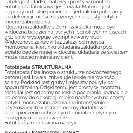
Lateks jest gładki, matowy i prosty w montażu.
Fototapeta lateksowa jest trwała. Materiał jest
odporny na lekkie pocieranie, jednak nie polecamy
do dekoracji miejsc narażonych na częsty dotyk i
mocne zabrudzenia.
Klejona na zakładkę 1-2cm - zakładka może być
widoczna bardziej na jasnych i jednolitych miejscach,
gdzie nie występuje skomplikowany wzór.
Widoczność zakładki tez zależy od miejsca
montowania, kierunku układania zakładki (pod
światło będzie mniej widoczna, układana ze światłem
może rzucać minimalny cień).
Fototapeta STRUKTURALNA
Fototapeta flizelinowa o strukturze nowoczesnego
betonu jest trwała, zniweluje lekkie nierówności
ściany. Podkład jest gruby i mięsisty pokryty od
spodu flizeliną. Dzięki temu jest prosty w montażu.
Materiał jest odporny na lekkie pocieranie, jednak nie
polecamy do dekoracji miejsc narażonych na częsty
dotyk i mocne zabrudzenia. Do intensywnie
użytkowanych wnętrz zalecamy dodatkowe
zabezpieczenie ochronnym laminatem płynnym
dostępnym za zamówienie.
Fototapeta montowana na styk.
Fototapeta SAMOPRZYLEPNA™