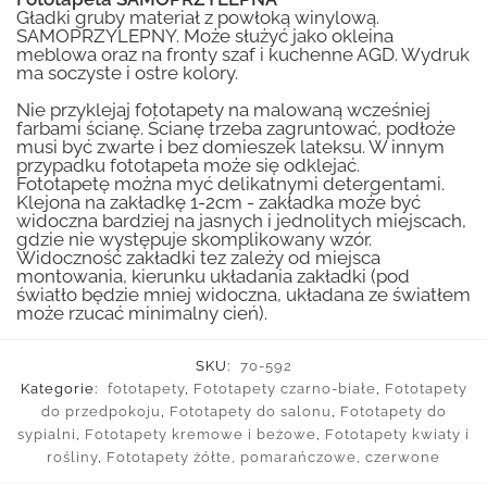
Gładki gruby materiał z powłoką winylową.
SAMOPRZYLEPNY. Może służyć jako okleina
meblowa oraz na fronty szaf i kuchenne AGD. Wydruk
ma soczyste i ostre kolory.
Nie przyklejaj fototapety na malowaną wcześniej
farbami ścianę. Ścianę trzeba zagruntować, podłoże
musi być zwarte i bez domieszek lateksu. W innym
przypadku fototapeta może się odklejać.
Fototapetę można myć delikatnymi detergentami.
Klejona na zakładkę 1-2cm - zakładka może być
widoczna bardziej na jasnych i jednolitych miejscach,
gdzie nie występuje skomplikowany wzór.
Widoczność zakładki tez zależy od miejsca
montowania, kierunku układania zakładki (pod
światło będzie mniej widoczna, układana ze światłem
może rzucać minimalny cień).
SKU:
70-592
Kategorie:
fototapety
,
Fototapety czarno-białe
,
Fototapety
do przedpokoju
,
Fototapety do salonu
,
Fototapety do
sypialni
,
Fototapety kremowe i beżowe
,
Fototapety kwiaty i
rośliny
,
Fototapety żółte, pomarańczowe, czerwone