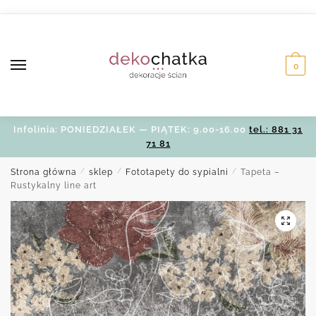
Skip
Skip
to
to
navigation
content
0
Infolinia: PONIEDZIAŁEK — PIĄTEK: 9.00-16.00
tel.: 881 31
71 81
Strona główna
/
sklep
/
Fototapety do sypialni
/
Tapeta –
Rustykalny line art