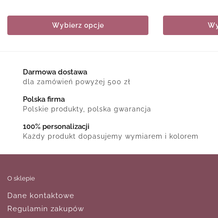
Wybierz opcje
Wy
Darmowa dostawa
dla zamówień powyżej 500 zł
Polska firma
Polskie produkty, polska gwarancja
100% personalizacji
Każdy produkt dopasujemy wymiarem i kolorem
O sklepie
Dane kontaktowe
Regulamin zakupów