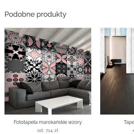
Podobne produkty
Fototapeta marokańskie wzory
Tape
od:
714
zł