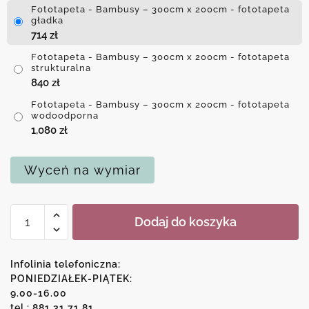
Fototapeta - Bambusy – 300cm x 200cm - fototapeta
gładka
714
zł
Fototapeta - Bambusy – 300cm x 200cm - fototapeta
strukturalna
840
zł
Fototapeta - Bambusy – 300cm x 200cm - fototapeta
wodoodporna
1,080
zł
Wyceń na wymiar
ilość
Dodaj do koszyka
Fototapeta
-
Bambusy
Infolinia telefoniczna:
PONIEDZIAŁEK-PIĄTEK:
9.00-16.00
tel.: 881 31 71 81