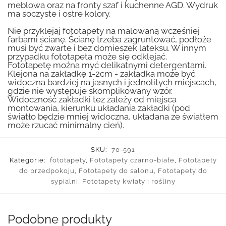
meblowa oraz na fronty szaf i kuchenne AGD. Wydruk
ma soczyste i ostre kolory.
Nie przyklejaj fototapety na malowaną wcześniej
farbami ścianę. Ścianę trzeba zagruntować, podłoże
musi być zwarte i bez domieszek lateksu. W innym
przypadku fototapeta może się odklejać.
Fototapetę można myć delikatnymi detergentami.
Klejona na zakładkę 1-2cm - zakładka może być
widoczna bardziej na jasnych i jednolitych miejscach,
gdzie nie występuje skomplikowany wzór.
Widoczność zakładki tez zależy od miejsca
montowania, kierunku układania zakładki (pod
światło będzie mniej widoczna, układana ze światłem
może rzucać minimalny cień).
SKU:
70-591
Kategorie:
fototapety
,
Fototapety czarno-białe
,
Fototapety
do przedpokoju
,
Fototapety do salonu
,
Fototapety do
sypialni
,
Fototapety kwiaty i rośliny
Podobne produkty