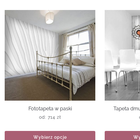
Fototapeta w paski
Tapeta dm
od:
714
zł
Wybierz opcje
Wy