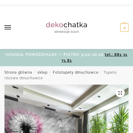
Skip
Skip
to
to
navigation
content
0
Infolinia: PONIEDZIAŁEK — PIĄTEK: 9.00-16.00
tel.: 881 31
71 81
Strona główna
/
sklep
/
Fototapety dmuchawce
/
Tapeta
różowe dmuchawce