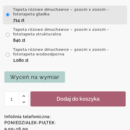
Tapeta różowe dmuchawce – 300cm x 200cm -
fototapeta gładka
714
zł
Tapeta różowe dmuchawce – 300cm x 200cm -
fototapeta strukturalna
840
zł
Tapeta różowe dmuchawce – 300cm x 200cm -
fototapeta wodoodporna
1,080
zł
Wyceń na wymiar
ilość
Dodaj do koszyka
Tapeta
różowe
dmuchawce
Infolinia telefoniczna:
PONIEDZIAŁEK-PIĄTEK:
9.00-16.00