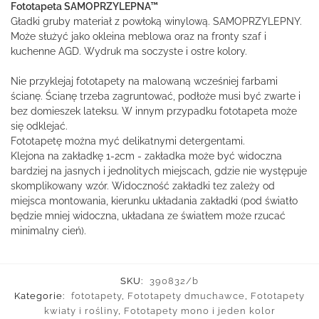
Fototapeta SAMOPRZYLEPNA™
Gładki gruby materiał z powłoką winylową. SAMOPRZYLEPNY.
Może służyć jako okleina meblowa oraz na fronty szaf i
kuchenne AGD. Wydruk ma soczyste i ostre kolory.
Nie przyklejaj fototapety na malowaną wcześniej farbami
ścianę. Ścianę trzeba zagruntować, podłoże musi być zwarte i
bez domieszek lateksu. W innym przypadku fototapeta może
się odklejać.
Fototapetę można myć delikatnymi detergentami.
Klejona na zakładkę 1-2cm - zakładka może być widoczna
bardziej na jasnych i jednolitych miejscach, gdzie nie występuje
skomplikowany wzór. Widoczność zakładki tez zależy od
miejsca montowania, kierunku układania zakładki (pod światło
będzie mniej widoczna, układana ze światłem może rzucać
minimalny cień).
SKU:
390832/b
Kategorie:
fototapety
,
Fototapety dmuchawce
,
Fototapety
kwiaty i rośliny
,
Fototapety mono i jeden kolor