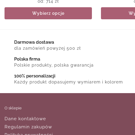
od:
714
zł
Wybierz opcje
Wy
Darmowa dostawa
dla zamówień powyżej 500 zł
Polska firma
Polskie produkty, polska gwarancja
100% personalizacji
Każdy produkt dopasujemy wymiarem i kolorem
O sklepie
Dane kontaktowe
Regulamin zakupów
Polityka prywatności