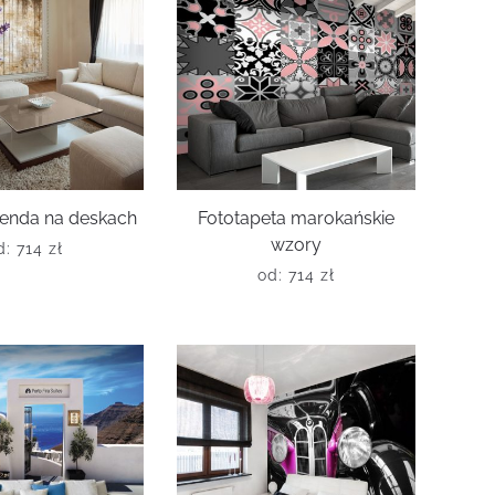
wenda na deskach
Fototapeta marokańskie
wzory
d:
714
zł
od:
714
zł