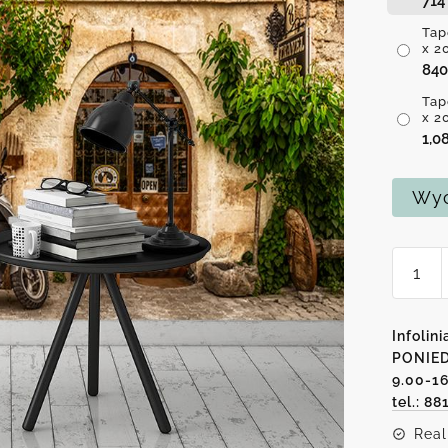
71
Tap
x 2
84
Tap
x 2
1,0
Wyc
ilość
Tapeta
na
ścianę
Infolini
z
PONIED
9.00-1
moty
tel.: 88
skuter
i
Real