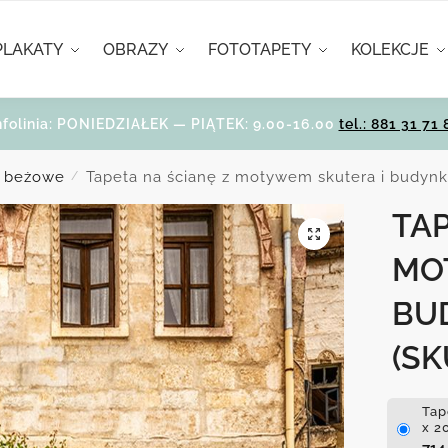
PLAKATY
OBRAZY
FOTOTAPETY
KOLEKCJE
nfolinia: PONIEDZIAŁEK — PIĄTEK: 9.00-16.00
tel.: 881 31 71 
i beżowe
Tapeta na ścianę z motywem skutera i budyn
/
TAP
MO
BU
(SK
Tap
x 2