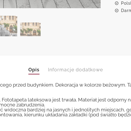
budyn
Pols
Darm
Opis
Informacje dodatkowe
ącego przed budynkiem. Dekoracja w kolorze beżowym. Tap
 Fototapeta lateksowa jest trwała. Materiał jest odporny 
i mocne zabrudzenia.
ć widoczna bardziej na jasnych i jednolitych miejscach, 
ntowania, kierunku układania zakładki (pod światło będ