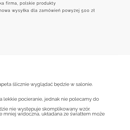
ku
ka firma, polskie produkty
owa wysyłka dla zamówień powyżej 500 zł
eta ślicznie wyglądać będzie w salonie.
na lekkie pocieranie, jednak nie polecamy do
gdzie nie występuje skomplikowany wzór.
zie mniej widoczna, układana ze światłem może