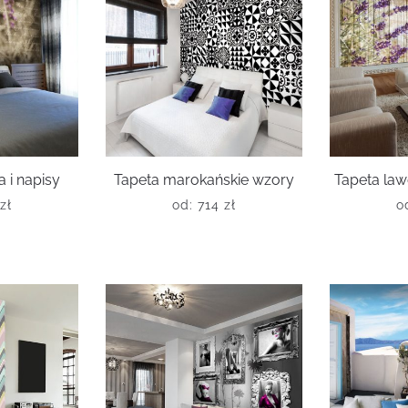
 i napisy
Tapeta marokańskie wzory
Tapeta la
zł
od:
714
zł
o