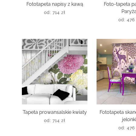
Fototapeta napisy z kawą
Foto-tapeta 
Paryż
od:
714
zł
od:
47
Tapeta prowansalskie kwiaty
Fototapeta ska
jelonk
od:
714
zł
od:
47