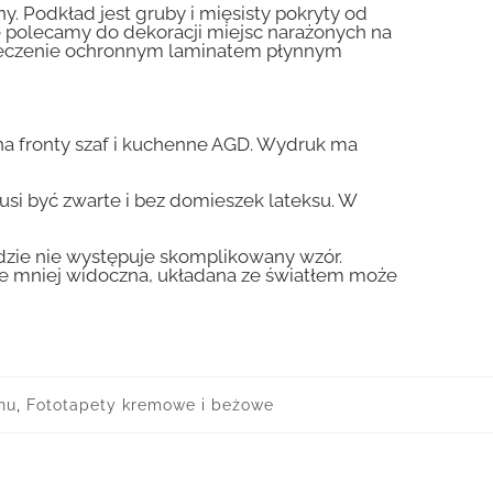
y. Podkład jest gruby i mięsisty pokryty od
nie polecamy do dekoracji miejsc narażonych na
pieczenie ochronnym laminatem płynnym
a fronty szaf i kuchenne AGD. Wydruk ma
usi być zwarte i bez domieszek lateksu. W
gdzie nie występuje skomplikowany wzór.
zie mniej widoczna, układana ze światłem może
nu
,
Fototapety kremowe i beżowe