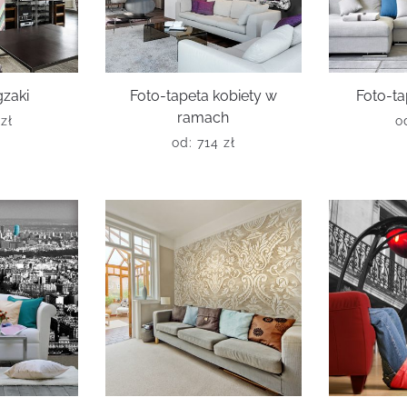
gzaki
Foto-tapeta kobiety w
Foto-ta
ramach
0
zł
o
od:
714
zł