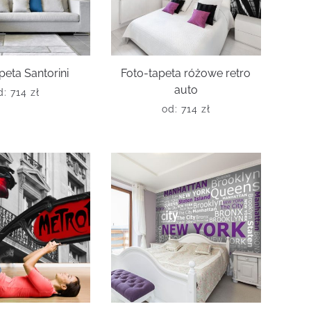
peta Santorini
Foto-tapeta różowe retro
auto
d:
714
zł
od:
714
zł