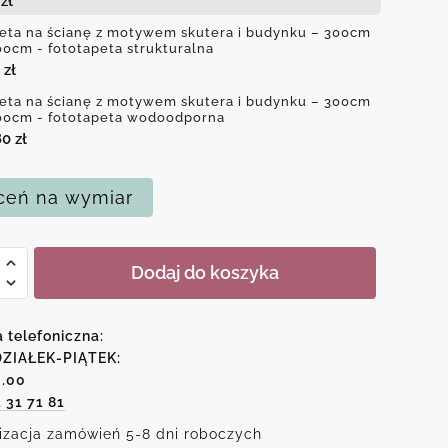
4
zł
eta na ścianę z motywem skutera i budynku – 300cm
00cm - fototapeta strukturalna
0
zł
eta na ścianę z motywem skutera i budynku – 300cm
00cm - fototapeta wodoodporna
80
zł
eń na wymiar
Dodaj do koszyka
a telefoniczna:
ZIAŁEK-PIĄTEK:
6.00
wem
1 31 71 81
a
izacja zamówień 5-8 dni roboczych