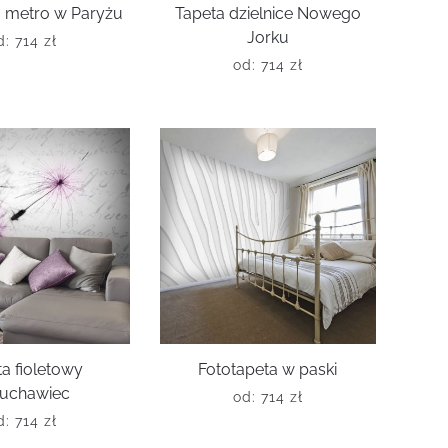
a metro w Paryżu
Tapeta dzielnice Nowego
Jorku
d:
714
zł
od:
714
zł
a fioletowy
Fototapeta w paski
uchawiec
od:
714
zł
d:
714
zł