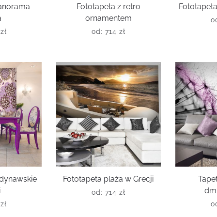
panorama
Fototapeta z retro
Fototapet
a
ornamentem
o
6
zł
od:
714
zł
ndynawskie
Fototapeta plaża w Grecji
Tapet
i
dm
od:
714
zł
6
zł
o