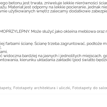
go betonu jest trwała, zniweluje lekkie nierówności ścian
tażu. Materiał jest odporny na lekkie pocieranie, jednak 
nsywnie użytkowanych wnętrz zalecamy dodatkowe zabez
AMOPRZYLEPNY. Może służyć jako okleina meblowa oraz n
iej farbami ścianę. Ścianę trzeba zagruntować, podłoże m
.
ami.
ć widoczna bardziej na jasnych i jednolitych miejscach, 
ntowania, kierunku układania zakładki (pod światło będ
tapety
,
Fototapety architektura i uliczki
,
Fototapety do salo