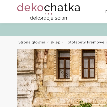
Skip
Skip
to
to
navigation
content
I
Strona główna
sklep
Fototapety kremowe 
/
/