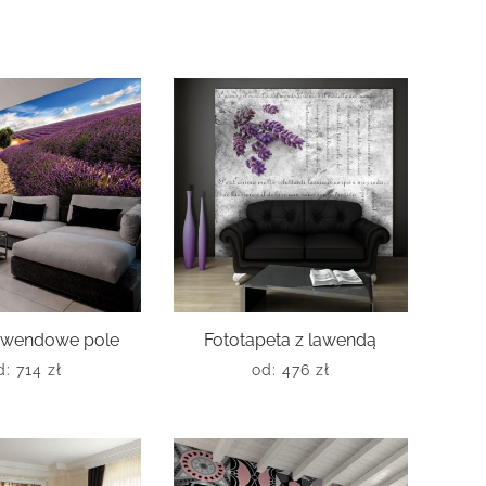
lawendowe pole
Fototapeta z lawendą
d:
714
zł
od:
476
zł