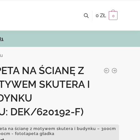
0
ZŁ
0
81
ku
ETA NA ŚCIANĘ Z
TYWEM SKUTERA I
DYNKU
U: DEK/620192-F)
eta na ścianę z motywem skutera i budynku – 300cm
00cm - fototapeta gładka