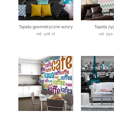
Tapeta geometryczne wzory
Tapeta zy
od:
476
zł
od:
25