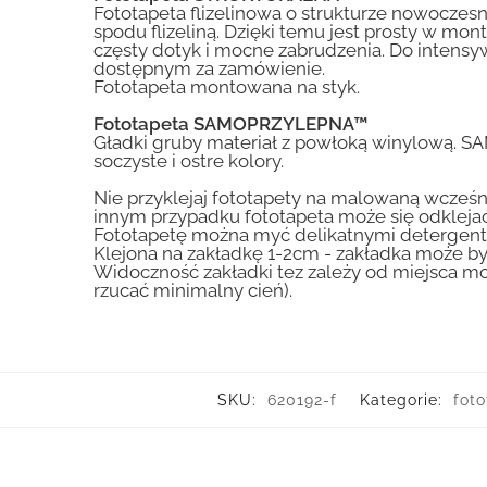
Fototapeta flizelinowa o strukturze nowoczesne
spodu flizeliną. Dzięki temu jest prosty w mon
częsty dotyk i mocne zabrudzenia. Do inte
dostępnym za zamówienie.
Fototapeta montowana na styk.
Fototapeta SAMOPRZYLEPNA™
Gładki gruby materiał z powłoką winylową. S
soczyste i ostre kolory.
Nie przyklejaj fototapety na malowaną wcześn
innym przypadku fototapeta może się odklejać
Fototapetę można myć delikatnymi detergent
Klejona na zakładkę 1-2cm - zakładka może by
Widoczność zakładki tez zależy od miejsca mo
rzucać minimalny cień).
SKU:
620192-f
Kategorie:
foto