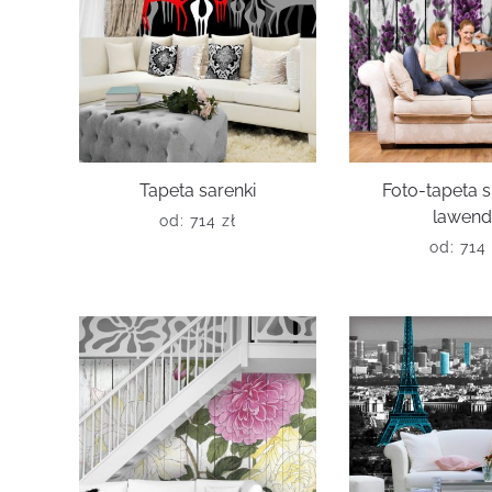
Tapeta sarenki
Foto-tapeta 
lawen
od:
714
zł
od:
714