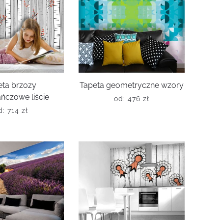
eta brzozy
Tapeta geometryczne wzory
ńczowe liście
od:
476
zł
d:
714
zł