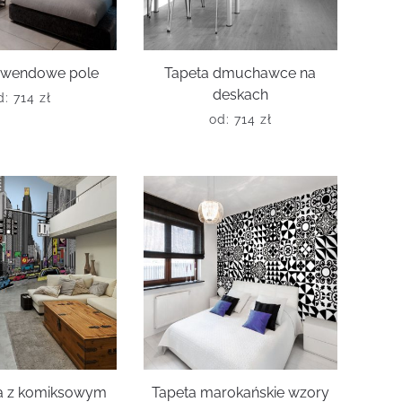
lawendowe pole
Tapeta dmuchawce na
deskach
d:
714
zł
od:
714
zł
ta z komiksowym
Tapeta marokańskie wzory