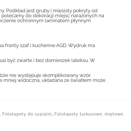
y. Podkład jest gruby i mięsisty pokryty od
nie polecamy do dekoracji miejsc narażonych na
pieczenie ochronnym laminatem płynnym
a fronty szaf i kuchenne AGD. Wydruk ma
usi być zwarte i bez domieszek lateksu. W
gdzie nie występuje skomplikowany wzór.
zie mniej widoczna, układana ze światłem może
,
Fototapety do sypialni
,
Fototapety turkusowe, miętowe,