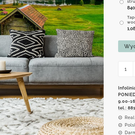
str
84
Tap
wo
1,0
Wyc
ilość
Tapeta
-
Motyw
Infolini
górski
PONIED
9.00-1
tel.: 88
Real
Pols
Darm