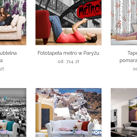
subtelna
Fototapeta metro w Paryżu
Tap
da
pomara
od:
714
zł
zł
o