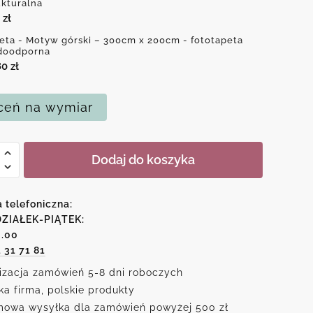
ukturalna
0
zł
eta - Motyw górski – 300cm x 200cm - fototapeta
doodporna
80
zł
eń na wymiar
Dodaj do koszyka
a telefoniczna:
ZIAŁEK-PIĄTEK:
6.00
1 31 71 81
izacja zamówień 5-8 dni roboczych
ka firma, polskie produkty
owa wysyłka dla zamówień powyżej 500 zł