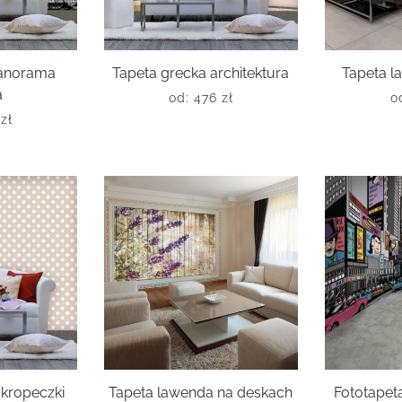
panorama
Tapeta grecka architektura
Tapeta 
a
od:
476
zł
o
6
zł
kropeczki
Tapeta lawenda na deskach
Fototape