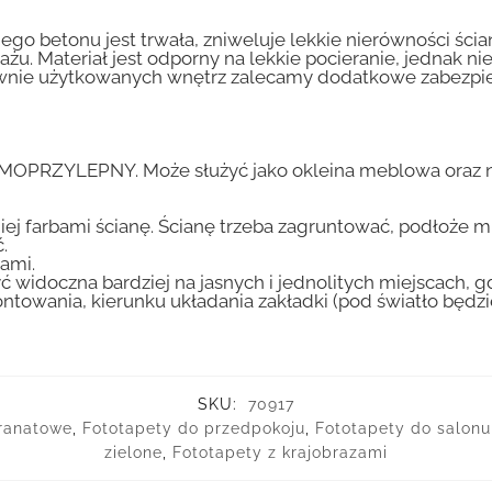
go betonu jest trwała, zniweluje lekkie nierówności ścian
tażu. Materiał jest odporny na lekkie pocieranie, jednak 
nsywnie użytkowanych wnętrz zalecamy dodatkowe zabez
AMOPRZYLEPNY. Może służyć jako okleina meblowa oraz n
iej farbami ścianę. Ścianę trzeba zagruntować, podłoże m
.
ami.
ć widoczna bardziej na jasnych i jednolitych miejscach, 
ntowania, kierunku układania zakładki (pod światło będ
SKU:
70917
granatowe
,
Fototapety do przedpokoju
,
Fototapety do salonu
zielone
,
Fototapety z krajobrazami