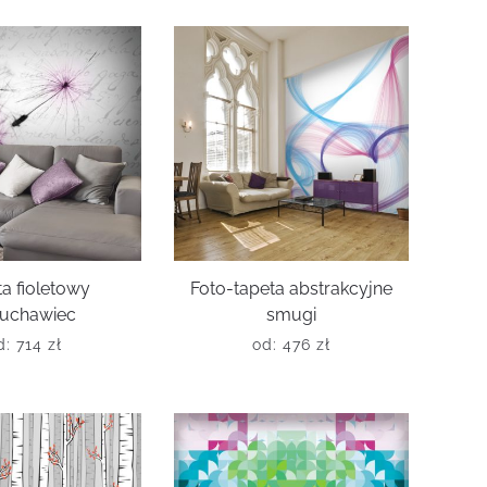
a fioletowy
Foto-tapeta abstrakcyjne
uchawiec
smugi
d:
714
zł
od:
476
zł