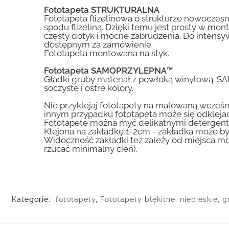
Fototapeta STRUKTURALNA
Fototapeta flizelinowa o strukturze nowoczesne
spodu flizeliną. Dzięki temu jest prosty w mon
częsty dotyk i mocne zabrudzenia. Do inte
dostępnym za zamówienie.
Fototapeta montowana na styk.
Fototapeta SAMOPRZYLEPNA™
Gładki gruby materiał z powłoką winylową. S
soczyste i ostre kolory.
Nie przyklejaj fototapety na malowaną wcześn
innym przypadku fototapeta może się odklejać
Fototapetę można myć delikatnymi detergent
Klejona na zakładkę 1-2cm - zakładka może by
Widoczność zakładki tez zależy od miejsca mo
rzucać minimalny cień).
Kategorie:
fototapety
,
Fototapety błękitne, niebieskie, 