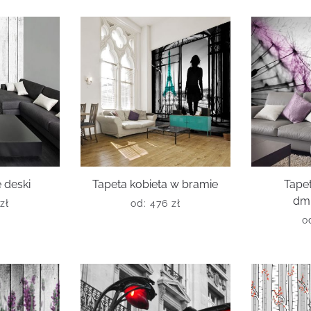
 deski
Tapeta kobieta w bramie
Tapet
dm
zł
od:
476
zł
o