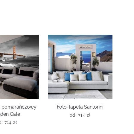
ta pomarańczowy
Foto-tapeta Santorini
lden Gate
od:
714
zł
d:
714
zł