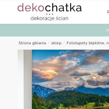
Skip
Skip
to
to
navigation
content
I
Strona główna
sklep
Fototapety błękitne, 
/
/