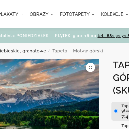
PLAKATY
OBRAZY
FOTOTAPETY
KOLEKCJE
nfolinia: PONIEDZIAŁEK — PIĄTEK: 9.00-16.00
tel.: 881 31 71 
niebieskie, granatowe
Tapeta – Motyw górski
/
TA
GÓ
(SK
Tap
gła
71
Tap