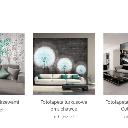
 drzewami
Fototapeta turkusowe
Fototape
dmuchawce
Go
zł
od:
714
zł
o