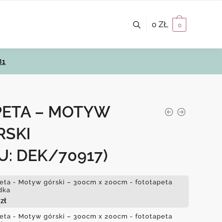
0
ZŁ
0
81
PETA – MOTYW
RSKI
U: DEK/70917)
eta - Motyw górski – 300cm x 200cm - fototapeta
dka
4
zł
eta - Motyw górski – 300cm x 200cm - fototapeta