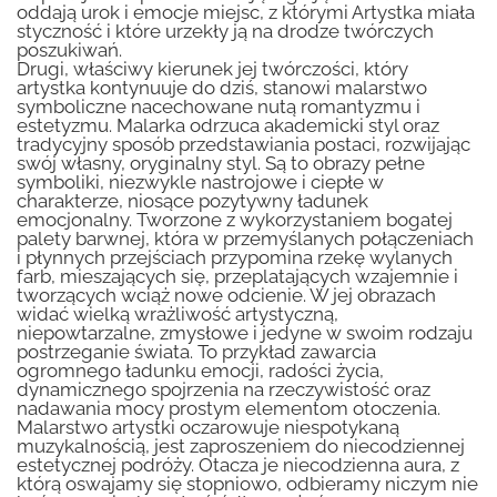
oddają urok i emocje miejsc, z którymi Artystka miała
styczność i które urzekły ją na drodze twórczych
poszukiwań.
Drugi, właściwy kierunek jej twórczości, który
artystka kontynuuje do dziś, stanowi malarstwo
symboliczne nacechowane nutą romantyzmu i
estetyzmu. Malarka odrzuca akademicki styl oraz
tradycyjny sposób przedstawiania postaci, rozwijając
swój własny, oryginalny styl. Są to obrazy pełne
symboliki, niezwykle nastrojowe i ciepłe w
charakterze, niosące pozytywny ładunek
emocjonalny. Tworzone z wykorzystaniem bogatej
palety barwnej, która w przemyślanych połączeniach
i płynnych przejściach przypomina rzekę wylanych
farb, mieszających się, przeplatających wzajemnie i
tworzących wciąż nowe odcienie. W jej obrazach
widać wielką wrażliwość artystyczną,
niepowtarzalne, zmysłowe i jedyne w swoim rodzaju
postrzeganie świata. To przykład zawarcia
ogromnego ładunku emocji, radości życia,
dynamicznego spojrzenia na rzeczywistość oraz
nadawania mocy prostym elementom otoczenia.
Malarstwo artystki oczarowuje niespotykaną
muzykalnością, jest zaproszeniem do niecodziennej
estetycznej podróży. Otacza je niecodzienna aura, z
którą oswajamy się stopniowo, odbieramy niczym nie