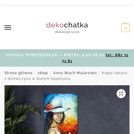
Skip
Skip
to
to
navigation
content
0
Infolinia: PONIEDZIAŁEK — PIĄTEK: 9.00-16.00
tel.: 881 31
71 81
Strona główna
/
sklep
/
Anna Wach Malarstwo
/
Kopia obrazu
z dziewczyną w białym kapeluszu