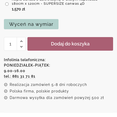
180cm x 120cm - SUPERSIZE canwas 4D
1,570
zł
Wyceń na wymiar
ilość
Dodaj do koszyka
Kopia
obrazu
z
Infolinia telefoniczna:
dziewczyną
PONIEDZIAŁEK-PIĄTEK:
9.00-16.00
w
tel.: 881 31 71 81
białym
kapeluszu
Realizacja zamówień 5-8 dni roboczych
Polska firma, polskie produkty
Darmowa wysyłka dla zamówień powyżej 500 zł