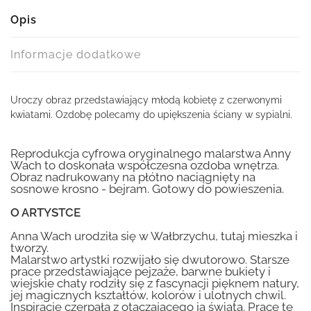
Opis
Informacje dodatkowe
Uroczy obraz przedstawiający młodą kobietę z czerwonymi
kwiatami. Ozdobę polecamy do upiększenia ściany w sypialni.
Reprodukcja cyfrowa oryginalnego malarstwa Anny
Wach to doskonała współczesna ozdoba wnętrza.
Obraz nadrukowany na płótno naciągnięty na
sosnowe krosno - bejram. Gotowy do powieszenia.
O ARTYSTCE
Anna Wach urodziła się w Wałbrzychu, tutaj mieszka i
tworzy.
Malarstwo artystki rozwijało się dwutorowo. Starsze
prace przedstawiające pejzaże, barwne bukiety i
wiejskie chaty rodziły się z fascynacji pięknem natury,
jej magicznych kształtów, kolorów i ulotnych chwil.
Inspiracje czerpała z otaczającego ją świata. Prace te