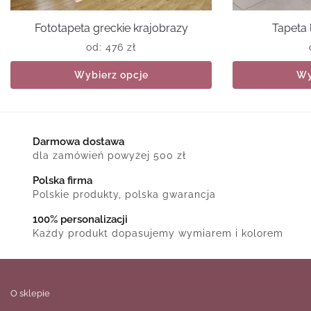
Fototapeta greckie krajobrazy
Tapeta
od:
476
zł
Wybierz opcje
Wy
Darmowa dostawa
dla zamówień powyżej 500 zł
Polska firma
Polskie produkty, polska gwarancja
100% personalizacji
Każdy produkt dopasujemy wymiarem i kolorem
O sklepie