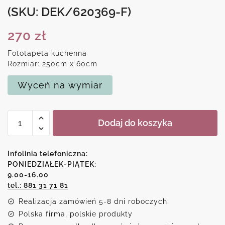
(SKU: DEK/620369-F)
270
zł
Fototapeta kuchenna
Rozmiar: 250cm x 60cm
Wyceń na wymiar
ilość
Dodaj do koszyka
Tapeta
kuchenna
z
Infolinia telefoniczna:
motywem
PONIEDZIAŁEK-PIĄTEK:
9.00-16.00
ciemnej
tel.: 881 31 71 81
abstrakcji
Realizacja zamówień 5-8 dni roboczych
Polska firma, polskie produkty