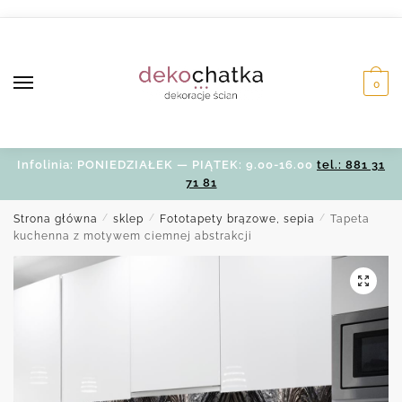
Skip
Skip
to
to
navigation
content
0
Infolinia: PONIEDZIAŁEK — PIĄTEK: 9.00-16.00
tel.: 881 31
71 81
Strona główna
/
sklep
/
Fototapety brązowe, sepia
/
Tapeta
kuchenna z motywem ciemnej abstrakcji