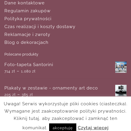
Dane kontaktowe
Regulamin zakupów
Polityka prywatności
Czas realizacji i koszty dostawy
Reklamacje i zwroty
Blog o dekoracjach
Polecane produkty
Foto-tapeta Santorini
–
714
zł
1,080
zł
Plakaty w zestawie - ornamenty art deco
–
205
zł
385
zł
Uwaga! Serwis wykorzystuje pliki cookies (ciasteczka).
Wymagane jest zaakceptowanie polityki prywatności.
Foto-tapeta mgła nad drzewami
–
Kliknij tutaj, aby zaakceptować i zamknąć ten
714
zł
1,080
zł
komunikat.
Czytaj wiecej
akceptuję