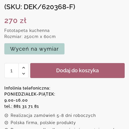
(SKU: DEK/620368-F)
270
zł
Fototapeta kuchenna
Rozmiar: 250cm x 60cm
Wyceń na wymiar
ilość
Dodaj do koszyka
Tapeta
kuchenna
z
Infolinia telefoniczna:
motywem
PONIEDZIAŁEK-PIĄTEK:
9.00-16.00
kolorowych
tel.: 881 31 71 81
plam
Realizacja zamówień 5-8 dni roboczych
Polska firma, polskie produkty