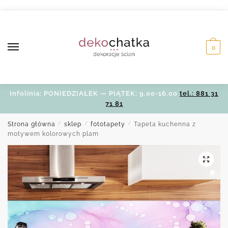
Skip
Skip
to
to
navigation
content
0
Infolinia: PONIEDZIAŁEK — PIĄTEK: 9.00-16.00
tel.: 881 31
71 81
Strona główna
/
sklep
/
fototapety
/
Tapeta kuchenna z
motywem kolorowych plam