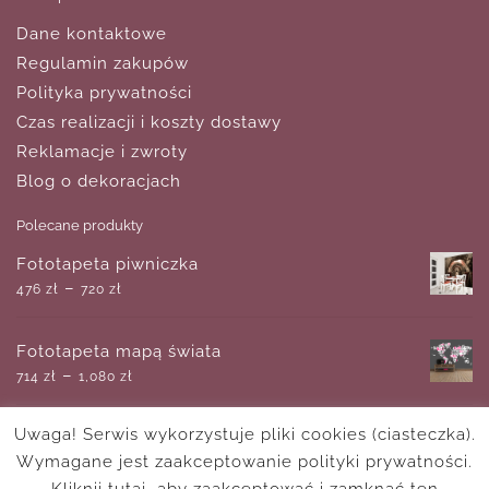
Dane kontaktowe
Regulamin zakupów
Polityka prywatności
Czas realizacji i koszty dostawy
Reklamacje i zwroty
Blog o dekoracjach
Polecane produkty
Fototapeta piwniczka
–
476
zł
720
zł
Fototapeta mapą świata
–
714
zł
1,080
zł
Uwaga! Serwis wykorzystuje pliki cookies (ciasteczka).
Rajskie wybrzeże - obraz pełen egzotycznych
Wymagane jest zaakceptowanie polityki prywatności.
barw
–
180
zł
750
zł