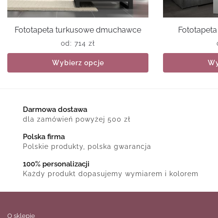
Fototapeta turkusowe dmuchawce
Fototapeta
od:
714
zł
Wybierz opcje
Wy
Darmowa dostawa
dla zamówień powyżej 500 zł
Polska firma
Polskie produkty, polska gwarancja
100% personalizacji
Każdy produkt dopasujemy wymiarem i kolorem
O sklepie