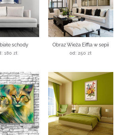
białe schody
Obraz Wieża Eiffla w sepii
d:
180
zł
od:
250
zł