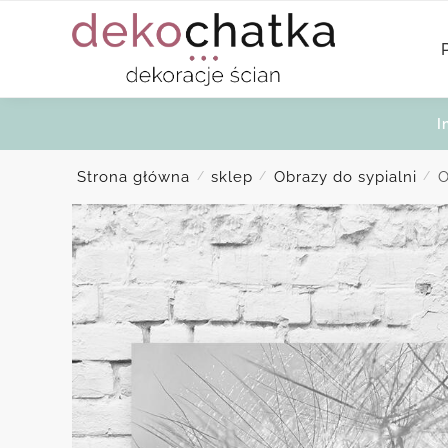
Skip
Skip
to
to
navigation
content
I
Strona główna
sklep
Obrazy do sypialni
O
/
/
/