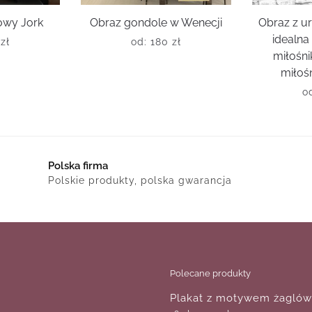
owy Jork
Obraz gondole w Wenecji
Obraz z u
idealna
0
zł
od:
180
zł
miłośni
miłośn
o
Polska firma
Polskie produkty, polska gwarancja
Polecane produkty
Plakat z motywem żaglów