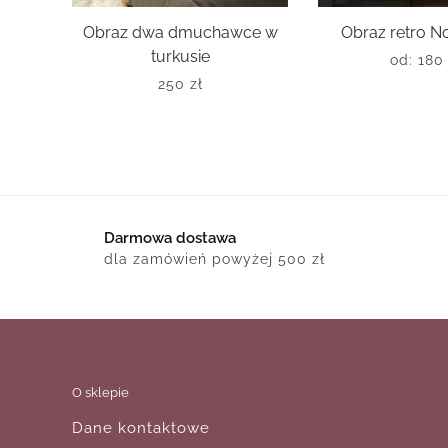
Obraz dwa dmuchawce w
Obraz retro N
turkusie
od:
18
250
zł
Darmowa dostawa
dla zamówień powyżej 500 zł
O sklepie
Dane kontaktowe