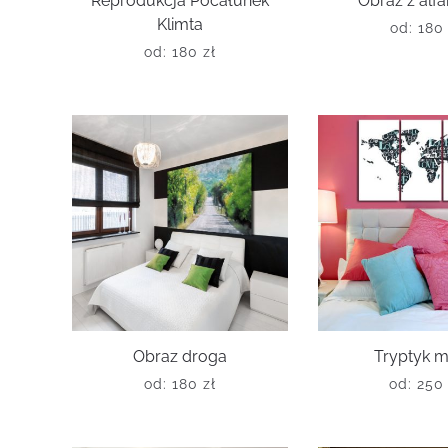
Reprodukcja Pocałunek
Obraz z alf
Klimta
od:
18
od:
180
zł
Obraz droga
Tryptyk 
od:
180
zł
od:
25