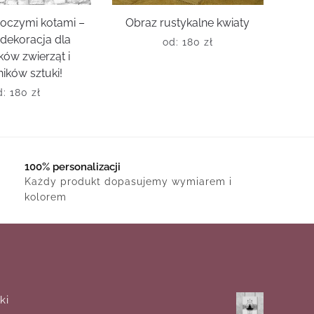
roczymi kotami –
Obraz rustykalne kwiaty
 dekoracja dla
od:
180
zł
ków zwierząt i
ików sztuki!
d:
180
zł
100% personalizacji
Każdy produkt dopasujemy wymiarem i
kolorem
ki