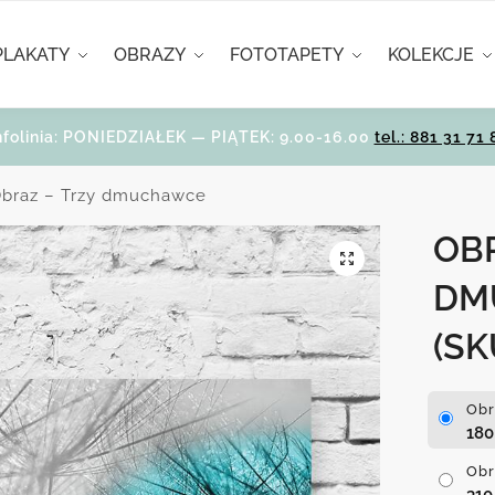
PLAKATY
OBRAZY
FOTOTAPETY
KOLEKCJE
nfolinia: PONIEDZIAŁEK — PIĄTEK: 9.00-16.00
tel.: 881 31 71 
braz – Trzy dmuchawce
OBR
DM
(SK
Obr
18
Obr
31