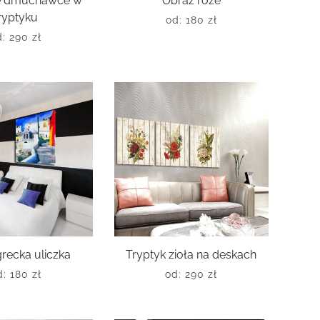
e dmuchawce w
Obraz róże
ryptyku
od:
180
zł
d:
290
zł
recka uliczka
Tryptyk zioła na deskach
d:
180
zł
od:
290
zł