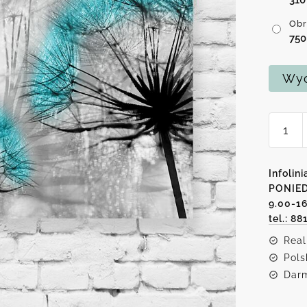
Obr
75
Wyc
ilość
Obraz
-
Trzy
Infolini
dmuch
PONIED
9.00-1
tel.: 88
Real
Pols
Darm