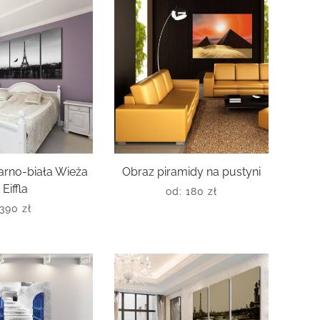
arno-biała Wieża
Obraz piramidy na pustyni
Eiffla
od:
180
zł
390
zł