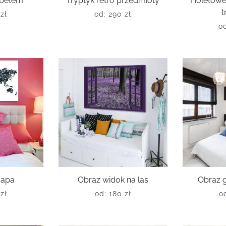
abetem
Tryptyk retro przedmioty
Fioletow
t
0
zł
od:
290
zł
o
mapa
Obraz widok na las
Obraz g
0
zł
od:
180
zł
o