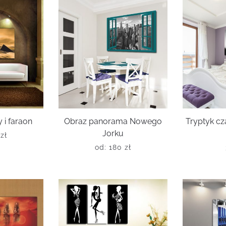
 i faraon
Obraz panorama Nowego
Tryptyk cz
Jorku
0
zł
od:
180
zł