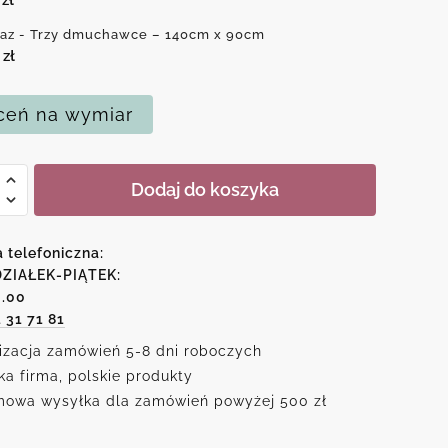
az - Trzy dmuchawce – 140cm x 90cm
0
zł
eń na wymiar
Dodaj do koszyka
a telefoniczna:
awce
ZIAŁEK-PIĄTEK:
6.00
1 31 71 81
izacja zamówień 5-8 dni roboczych
ka firma, polskie produkty
owa wysyłka dla zamówień powyżej 500 zł