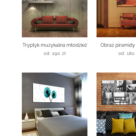
Tryptyk muzykalna młodzież
Obraz piramidy
od:
290
zł
od:
18