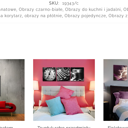
SKU:
19343/c
ranatowe
,
Obrazy czarno-białe
,
Obrazy do kuchni i jadalni
,
O
a korytarz
,
obrazy na płótnie
,
Obrazy pojedyncze
,
Obrazy 