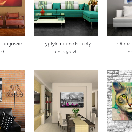
 i bogowie
Tryptyk modne kobiety
Obraz 
0
zł
od:
250
zł
o