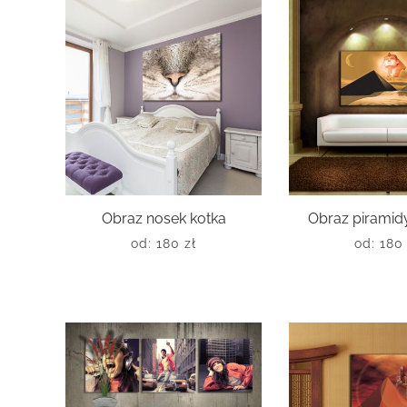
Obraz nosek kotka
Obraz piramidy
od:
180
zł
od:
18