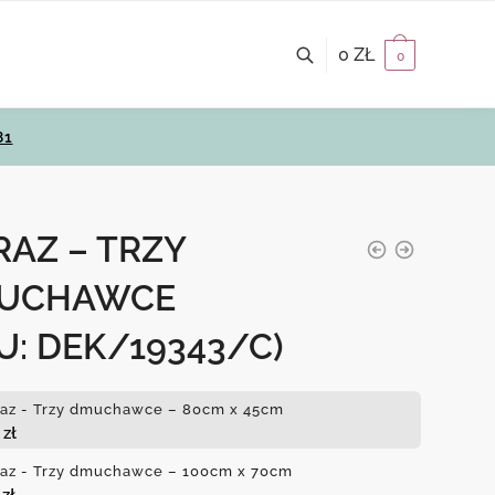
0
ZŁ
0
81
AZ – TRZY
UCHAWCE
U: DEK/19343/C)
az - Trzy dmuchawce – 80cm x 45cm
0
zł
az - Trzy dmuchawce – 100cm x 70cm
0
zł