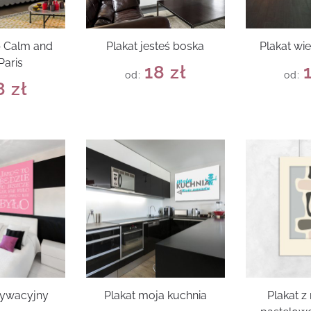
p Calm and
Plakat jesteś boska
Plakat wi
Paris
18
zł
od:
od:
8
zł
tywacyjny
Plakat moja kuchnia
Plakat 