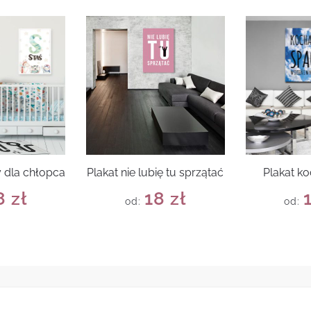
y dla chłopca
Plakat nie lubię tu sprzątać
Plakat k
8
zł
18
zł
od:
od: