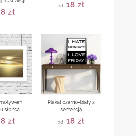
j abstrakcji
18
zł
od:
18
zł
z motywem
Plakat czarno-biały z
u słońca
sentencją
18
zł
18
zł
od: