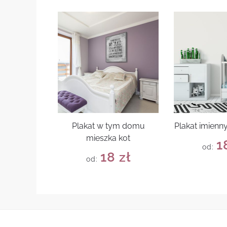
Plakat w tym domu
Plakat imienn
mieszka kot
1
od:
18
zł
od: