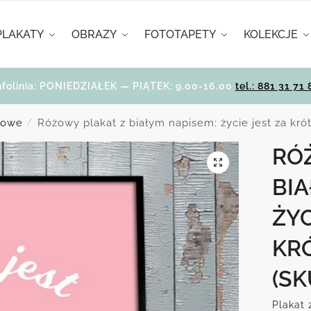
PLAKATY
OBRAZY
FOTOTAPETY
KOLEKCJE
nfolinia: PONIEDZIAŁEK — PIĄTEK: 9.00-16.00
tel.: 881 31 71 
etowe
Różowy plakat z białym napisem: życie jest za kró
/
RÓ
BIA
ŻYC
KR
(SK
Plakat 