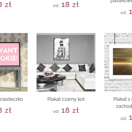
pastelowe
8
zł
18
zł
od:
od:
 ciasteczko
Plakat czarny kot
Plakat 
zachod
8
zł
18
zł
od:
od: