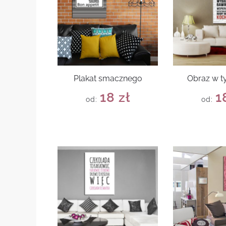
Plakat smacznego
Obraz w 
18
zł
1
od:
od: