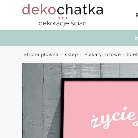
Skip
Skip
to
to
navigation
content
I
Strona główna
sklep
Plakaty różowe i fiol
/
/