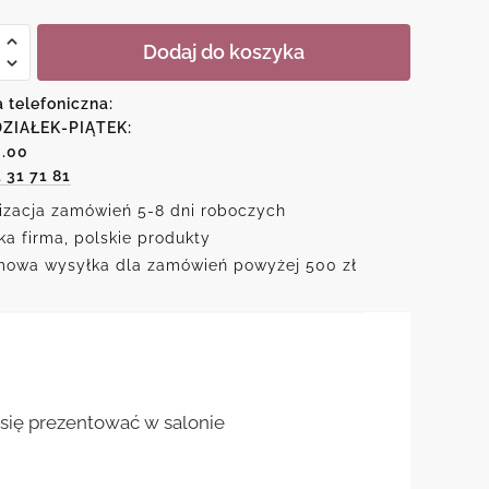
Dodaj do koszyka
a telefoniczna:
ZIAŁEK-PIĄTEK:
m:
6.00
1 31 71 81
.
izacja zamówień 5-8 dni roboczych
ka firma, polskie produkty
owa wysyłka dla zamówień powyżej 500 zł
e się prezentować w salonie