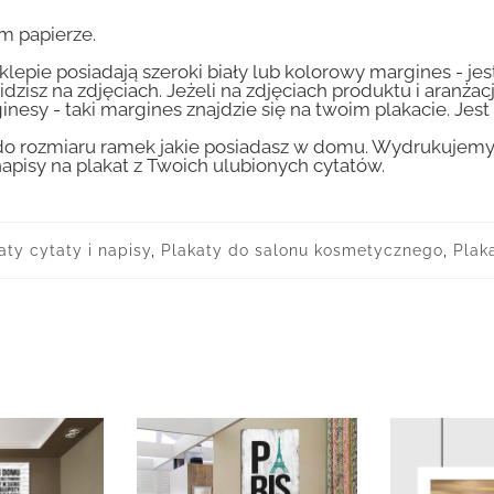
m papierze.
lepie posiadają szeroki biały lub kolorowy margines - je
idzisz na zdjęciach. Jeżeli na zdjęciach produktu i aranżac
inesy - taki margines znajdzie się na twoim plakacie. Je
 rozmiaru ramek jakie posiadasz w domu. Wydrukujemy T
apisy na plakat z Twoich ulubionych cytatów.
aty cytaty i napisy
,
Plakaty do salonu kosmetycznego
,
Plak