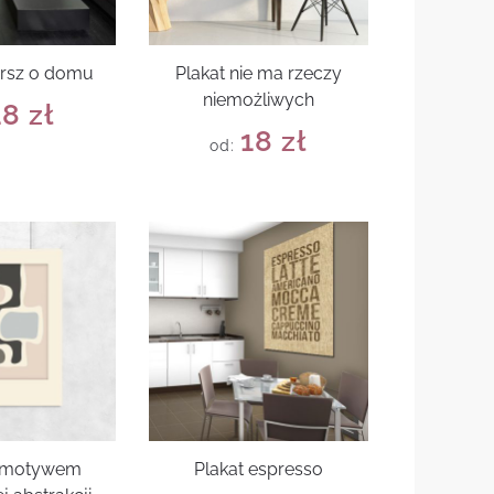
ersz o domu
Plakat nie ma rzeczy
niemożliwych
18
zł
18
zł
od:
z motywem
Plakat espresso