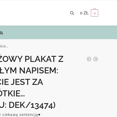
0
ZŁ
0
81
tkie…
ŻOWY PLAKAT Z
ŁYM NAPISEM:
IE JEST ZA
ÓTKIE…
U: DEK/13474)
z ciekawą sentencją♥