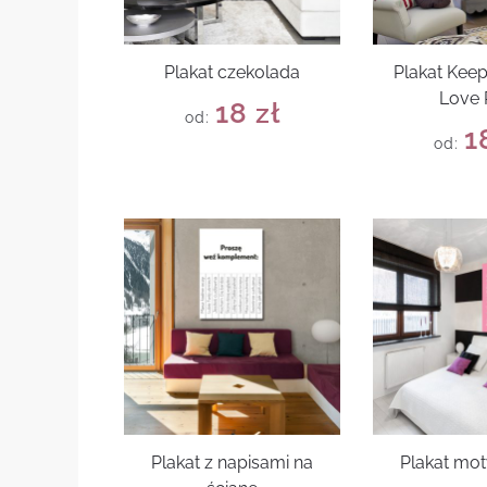
Plakat czekolada
Plakat Kee
Love 
18
zł
od:
1
od:
Plakat z napisami na
Plakat mo