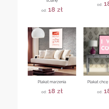
ścianę
1
od:
18
zł
od:
Plakat marzenia
Plakat chcę
18
zł
1
od:
od: