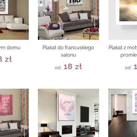
tym domu
Plakat do francuskiego
Plakat z mo
salonu
promie
8
zł
18
zł
od:
od: