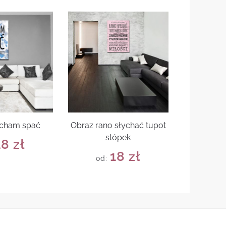
ocham spać
Obraz rano słychać tupot
stópek
18
zł
18
zł
od: