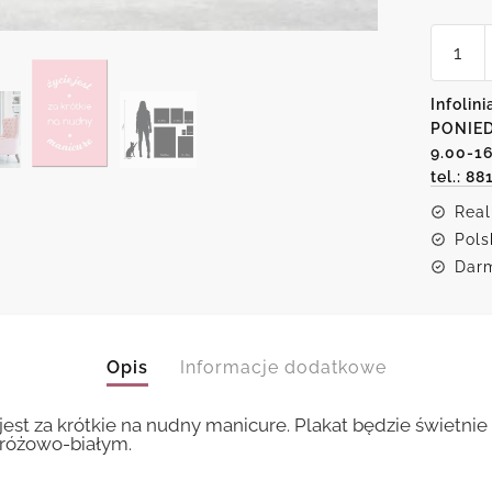
ilość
Różowy
plakat
z
Infolini
białym
PONIED
napise
życie
9.00-1
jest
tel.: 88
za
krótkie..
Real
Pols
Darm
Opis
Informacje dodatkowe
jest za krótkie na nudny manicure. Plakat będzie świetni
 różowo-białym.