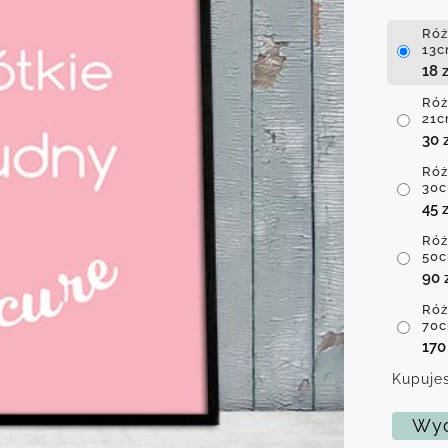
Róż
13c
18
z
Róż
21c
30
Róż
30c
45
z
Róż
50c
90
Róż
70c
17
Kupujes
Wyc