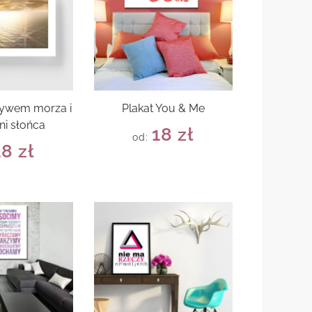
tywem morza i
Plakat You & Me
ni słońca
18
zł
od:
18
zł