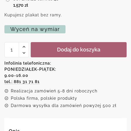
1,570
zł
Kupujesz plakat bez ramy.
Wyceń na wymiar
ilość
Dodaj do koszyka
Reprodukcja
obrazu
-
Infolinia telefoniczna:
kwiat
PONIEDZIAŁEK-PIĄTEK:
paproci
9.00-16.00
tel.: 881 31 71 81
Realizacja zamówień 5-8 dni roboczych
Polska firma, polskie produkty
Darmowa wysyłka dla zamówień powyżej 500 zł