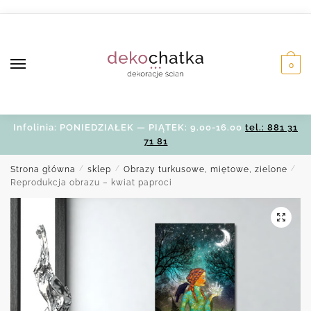
Skip
Skip
to
to
navigation
content
0
Infolinia: PONIEDZIAŁEK — PIĄTEK: 9.00-16.00
tel.: 881 31
71 81
Strona główna
/
sklep
/
Obrazy turkusowe, miętowe, zielone
/
Reprodukcja obrazu – kwiat paproci