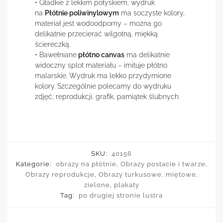
• Gładkie z lekkim połyskiem, wydruk
na
Płótnie poliwinylowym
ma soczyste kolory,
materiał jest wodoodporny – można go
delikatnie przecierać wilgotną, miękką
ściereczką.
• Bawełniane
płótno canvas
ma delikatnie
widoczny splot materiału – imituje płótno
malarskie. Wydruk ma lekko przydymione
kolory. Szczególnie polecamy do wydruku
zdjęć, reprodukcji, grafik, pamiątek ślubnych.
SKU:
40156
Kategorie:
obrazy na płótnie
,
Obrazy postacie i twarze
,
Obrazy reprodukcje
,
Obrazy turkusowe, miętowe,
zielone
,
plakaty
Tag:
po drugiej stronie lustra