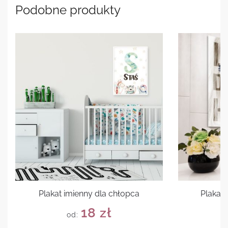
Podobne produkty
Plakat imienny dla chłopca
Plakat 
18
zł
od: