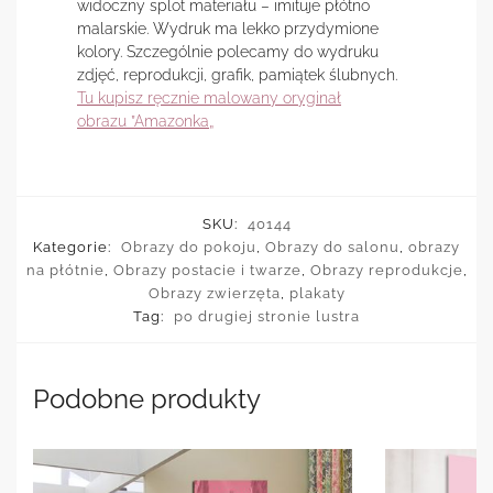
widoczny splot materiału – imituje płótno
malarskie. Wydruk ma lekko przydymione
kolory. Szczególnie polecamy do wydruku
zdjęć, reprodukcji, grafik, pamiątek ślubnych.
Tu kupisz ręcznie malowany oryginał
obrazu ”Amazonka„
SKU:
40144
Kategorie:
Obrazy do pokoju
,
Obrazy do salonu
,
obrazy
na płótnie
,
Obrazy postacie i twarze
,
Obrazy reprodukcje
,
Obrazy zwierzęta
,
plakaty
Tag:
po drugiej stronie lustra
Podobne produkty