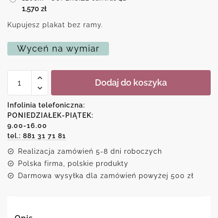
1,570
zł
Kupujesz plakat bez ramy.
Wyceń na wymiar
ilość
Dodaj do koszyka
Reprodukcja
malarstwa
dama
Infolinia telefoniczna:
z
PONIEDZIAŁEK-PIĄTEK:
koniem
9.00-16.00
tel.: 881 31 71 81
Realizacja zamówień 5-8 dni roboczych
Polska firma, polskie produkty
Darmowa wysyłka dla zamówień powyżej 500 zł