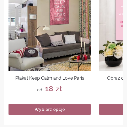
Plakat Keep Calm and Love Paris
Obraz cyt
18
zł
od:
Wybierz opcje