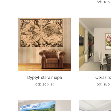
od:
18
Dyptyk stara mapa
Obraz r
od:
200
zł
od:
18