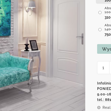
18
Abs
100
31
Abs
140
75
Wyc
ilość
Abstra
obraz
zielon
Infolini
turku
PONIED
9.00-1
'wybu
tel.: 88
lawy'
Real