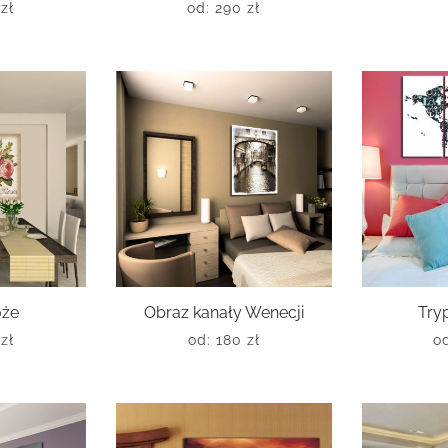
0
zł
od:
290
zł
óże
Obraz kanały Wenecji
Try
0
zł
od:
180
zł
o