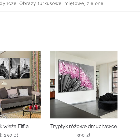
edyncze
,
Obrazy turkusowe, miętowe, zielone
k wieża Eiffla
Tryptyk różowe dmuchawce
d:
250
zł
390
zł