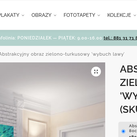
PLAKATY
OBRAZY
FOTOTAPETY
KOLEKCJE
nfolinia: PONIEDZIAŁEK — PIĄTEK: 9.00-16.00
tel.: 881 31 71 
Abstrakcyjny obraz zielono-turkusowy 'wybuch lawy’
AB
ZI
'W
(SK
Abs
80c