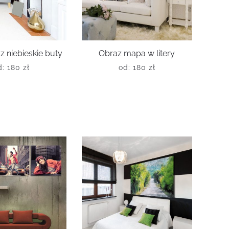
z niebieskie buty
Obraz mapa w litery
d:
180
zł
od:
180
zł