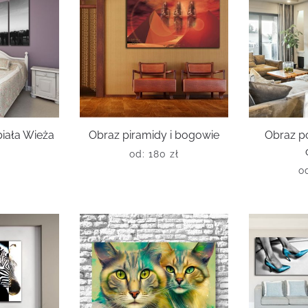
biała Wieża
Obraz piramidy i bogowie
Obraz p
od:
180
zł
ł
o