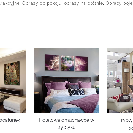
trakcyjne
,
Obrazy do pokoju
,
obrazy na płótnie
,
Obrazy poj
ocałunek
Fioletowe dmuchawce w
Trypty
a
tryptyku
o