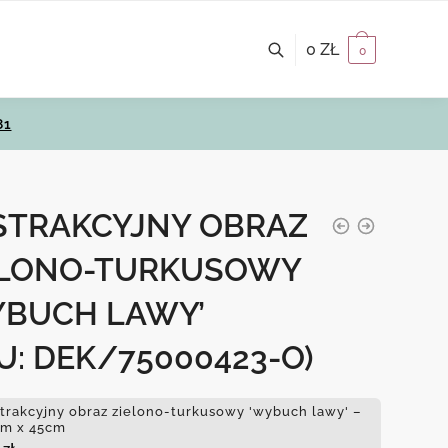
0
ZŁ
0
81
STRAKCYJNY OBRAZ
ELONO-TURKUSOWY
YBUCH LAWY’
U: DEK/75000423-O)
trakcyjny obraz zielono-turkusowy 'wybuch lawy' –
m x 45cm