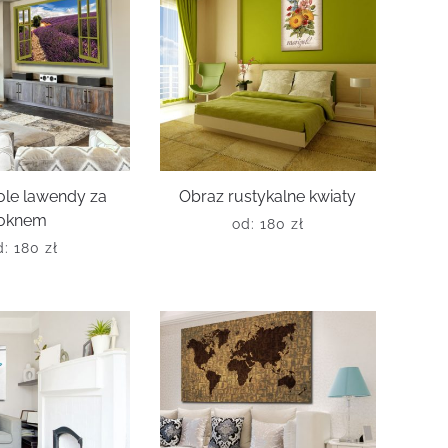
ole lawendy za
Obraz rustykalne kwiaty
oknem
od:
180
zł
d:
180
zł