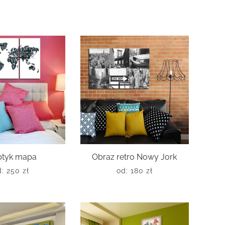
ptyk mapa
Obraz retro Nowy Jork
d:
250
zł
od:
180
zł