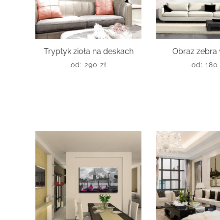
Tryptyk zioła na deskach
Obraz zebra 
od:
290
zł
od:
18