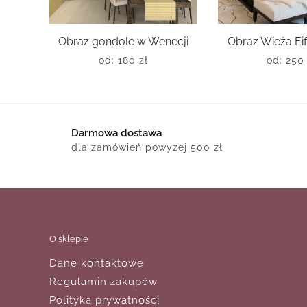
Obraz gondole w Wenecji
Obraz Wieża Eiff
od:
180
zł
od:
25
Darmowa dostawa
dla zamówień powyżej 500 zł
O sklepie
Dane kontaktowe
Regulamin zakupów
Polityka prywatności