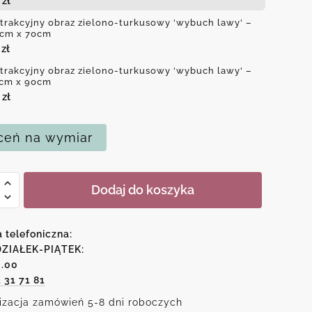
0
zł
trakcyjny obraz zielono-turkusowy 'wybuch lawy' –
cm x 70cm
0
zł
trakcyjny obraz zielono-turkusowy 'wybuch lawy' –
cm x 90cm
0
zł
eń na wymiar
Dodaj do koszyka
kcyjny
o-
a telefoniczna:
sowy
ZIAŁEK-PIĄTEK:
6.00
ch
1 31 71 81
izacja zamówień 5-8 dni roboczych