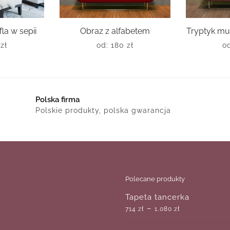
la w sepii
Obraz z alfabetem
Tryptyk mu
0
zł
od:
180
zł
o
Polska firma
Polskie produkty, polska gwarancja
Polecane produkty
Tapeta tancerka
–
714
zł
1,080
zł