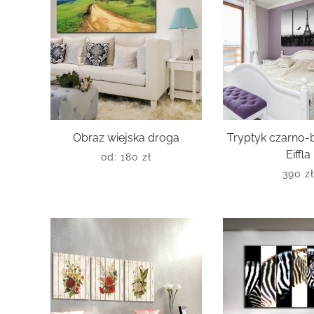
Obraz wiejska droga
Tryptyk czarno-
Eiffla
od:
180
zł
390
z