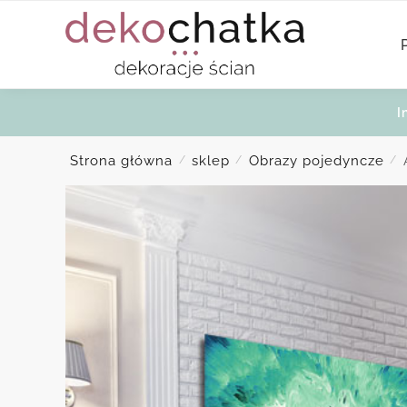
Skip
Skip
to
to
navigation
content
I
Strona główna
sklep
Obrazy pojedyncze
/
/
/