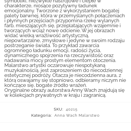
symboliki, niezwykle nastrojowe i ciepłe w
charakterze, niosące pozytywny ładunek
emocjonalny. Tworzone z wykorzystaniem bogatej
palety barwnej, która w przemyślanych połączeniach
i płynnych przejściach przypomina rzekę wylanych
farb, mieszających się, przeplatających wzajemnie i
tworzących wciąż nowe odcienie. W jej obrazach
widać wielką wrażliwość artystyczną,
niepowtarzalne, zmysłowe i jedyne w swoim rodzaju
postrzeganie świata. To przykład zawarcia
ogromnego ładunku emocji, radości życia,
dynamicznego spojrzenia na rzeczywistość oraz
nadawania mocy prostym elementom otoczenia.
Malarstwo artystki oczarowuje niespotykaną
muzykalnością, jest zaproszeniem do niecodziennej
estetycznej podróży. Otacza je niecodzienna aura, z
którą oswajamy się stopniowo, odbieramy niczym nie
kończące się, bogate źródło wrażeń.
Oryginalne obrazy autorstwa Anny Wach znajdują się
w kolekcjach prywatnych w kraju i zagranicą.
SKU:
40215
Kategoria:
Anna Wach Malarstwo