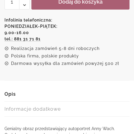
Dodaj do koszyka
Replika
obrazu
A.
Infolinia telefoniczna:
Wach
PONIEDZIAŁEK-PIĄTEK:
9.00-16.00
-
tel.: 881 31 71 81
autoportret
-
Realizacja zamówień 5-8 dni roboczych
w
Polska firma, polskie produkty
krainie
Darmowa wysyłka dla zamówień powyżej 500 zł
snu
Opis
Informacje dodatkowe
Genialny obraz przedstawiający autoportret Anny Wach.