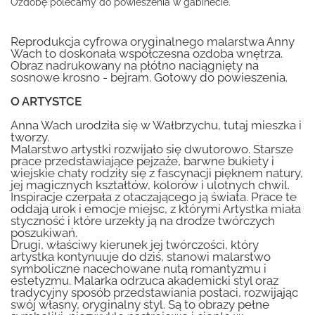
Ozdobę polecamy do powieszenia w gabinecie.
Reprodukcja cyfrowa oryginalnego malarstwa Anny
Wach to doskonała współczesna ozdoba wnętrza.
Obraz nadrukowany na płótno naciągnięty na
sosnowe krosno - bejram. Gotowy do powieszenia.
O ARTYSTCE
Anna Wach urodziła się w Wałbrzychu, tutaj mieszka i
tworzy.
Malarstwo artystki rozwijało się dwutorowo. Starsze
prace przedstawiające pejzaże, barwne bukiety i
wiejskie chaty rodziły się z fascynacji pięknem natury,
jej magicznych kształtów, kolorów i ulotnych chwil.
Inspiracje czerpała z otaczającego ją świata. Prace te
oddają urok i emocje miejsc, z którymi Artystka miała
styczność i które urzekły ją na drodze twórczych
poszukiwań.
Drugi, właściwy kierunek jej twórczości, który
artystka kontynuuje do dziś, stanowi malarstwo
symboliczne nacechowane nutą romantyzmu i
estetyzmu. Malarka odrzuca akademicki styl oraz
tradycyjny sposób przedstawiania postaci, rozwijając
swój własny, oryginalny styl. Są to obrazy pełne