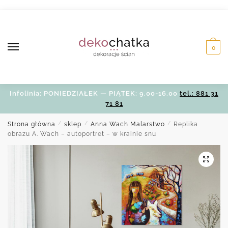
Skip
Skip
to
to
navigation
content
0
Infolinia: PONIEDZIAŁEK — PIĄTEK: 9.00-16.00
tel.: 881 31
71 81
Strona główna
/
sklep
/
Anna Wach Malarstwo
/
Replika
obrazu A. Wach – autoportret – w krainie snu