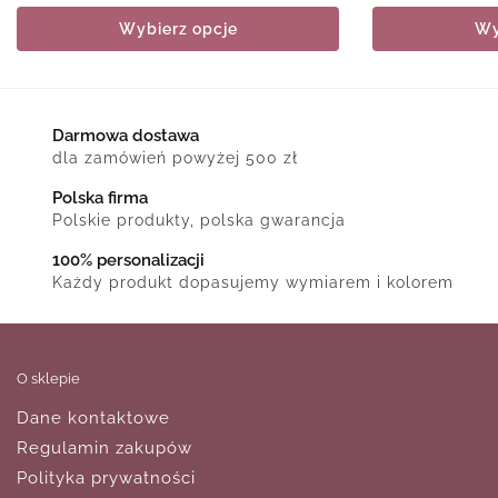
Wybierz opcje
Wy
Darmowa dostawa
dla zamówień powyżej 500 zł
Polska firma
Polskie produkty, polska gwarancja
100% personalizacji
Każdy produkt dopasujemy wymiarem i kolorem
O sklepie
Dane kontaktowe
Regulamin zakupów
Polityka prywatności