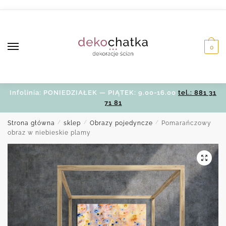
Skip
Skip
to
to
navigation
content
0
Infolinia: PONIEDZIAŁEK — PIĄTEK: 9.00-16.00
tel.: 881 31
71 81
Strona główna
/
sklep
/
Obrazy pojedyncze
/
Pomarańczowy
obraz w niebieskie plamy