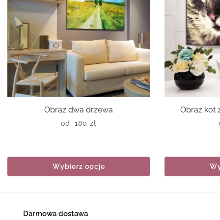
Obraz dwa drzewa
Obraz kot 
od:
180
zł
Wybierz opcje
Wy
Darmowa dostawa