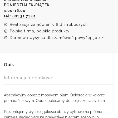
niebieskie
PONIEDZIAŁEK-PIĄTEK:
9.00-16.00
plamy
tel.: 881 31 71 81
Realizacja zamówień 5-8 dni roboczych
Polska firma, polskie produkty
Darmowa wysyłka dla zamówień powyżej 500 zł
Opis
Informacje dodatkowe
Abstrakcyjny obraz z motywem plam. Dekoracja w kolorze
pomarańczowym. Obraz polecamy do upiększenia sypialni.
Prezentujemy wysokiej jakości obrazy cyfrowe na płótnie
canwas, naciągnięte na prawdziwy blejtram sosnowy o