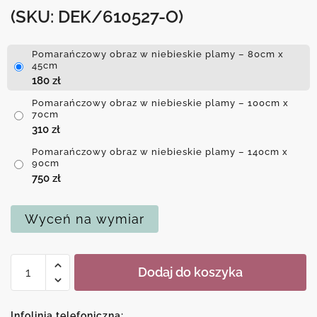
(SKU: DEK/610527-O)
Pomarańczowy obraz w niebieskie plamy – 80cm x
45cm
180
zł
Pomarańczowy obraz w niebieskie plamy – 100cm x
70cm
310
zł
Pomarańczowy obraz w niebieskie plamy – 140cm x
90cm
750
zł
Wyceń na wymiar
ilość
Dodaj do koszyka
Pomarańczowy
obraz
w
Infolinia telefoniczna: