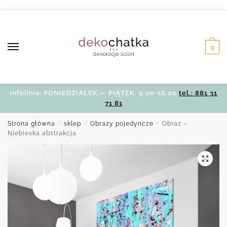
Skip
Skip
to
to
navigation
content
0
Infolinia: PONIEDZIAŁEK — PIĄTEK: 9.00-16.00
tel.: 881 31
71 81
Strona główna
/
sklep
/
Obrazy pojedyncze
/
Obraz –
Niebieska abstrakcja