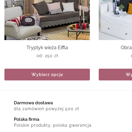
Tryptyk wieża Eiffla
Obra
od:
250
zł
Wybierz opcje
Wy
Darmowa dostawa
dla zamówień powyżej 500 zł
Polska firma
Polskie produkty, polska gwarancja