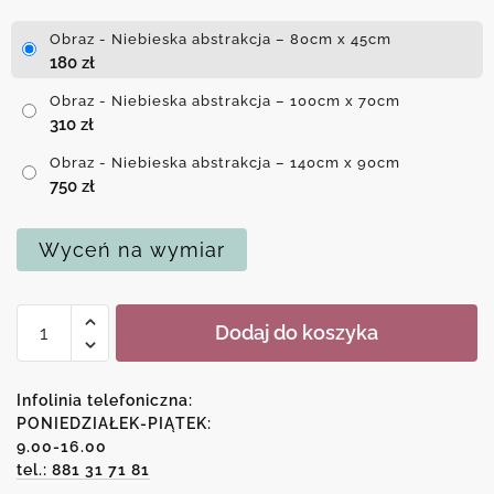
Obraz - Niebieska abstrakcja – 80cm x 45cm
180
zł
Obraz - Niebieska abstrakcja – 100cm x 70cm
310
zł
Obraz - Niebieska abstrakcja – 140cm x 90cm
750
zł
Wyceń na wymiar
ilość
Dodaj do koszyka
Obraz
-
Niebieska
Infolinia telefoniczna:
abstrakcja
PONIEDZIAŁEK-PIĄTEK:
9.00-16.00
tel.: 881 31 71 81