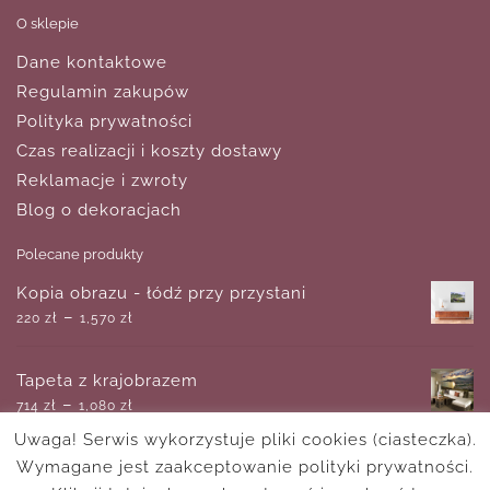
O sklepie
Dane kontaktowe
Regulamin zakupów
Polityka prywatności
Czas realizacji i koszty dostawy
Reklamacje i zwroty
Blog o dekoracjach
Polecane produkty
Kopia obrazu - łódź przy przystani
–
220
zł
1,570
zł
Tapeta z krajobrazem
–
714
zł
1,080
zł
Uwaga! Serwis wykorzystuje pliki cookies (ciasteczka).
Wymagane jest zaakceptowanie polityki prywatności.
Reprodukcja obrazu - alchemia miłości