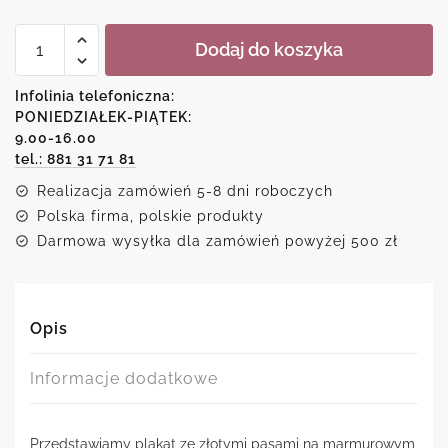
ilość
Dodaj do koszyka
Plakat-
złote
pasy
Infolinia telefoniczna:
na
PONIEDZIAŁEK-PIĄTEK:
marmurze
9.00-16.00
tel.: 881 31 71 81
Realizacja zamówień 5-8 dni roboczych
Polska firma, polskie produkty
Darmowa wysyłka dla zamówień powyżej 500 zł
Opis
Informacje dodatkowe
Przedstawiamy plakat ze złotymi pasami na marmurowym