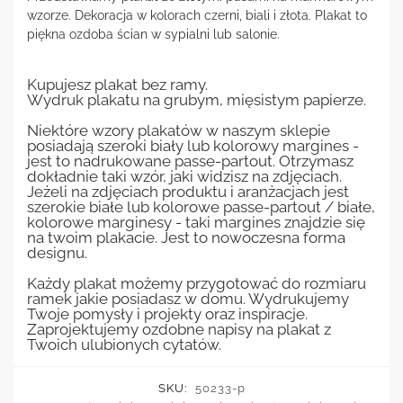
wzorze. Dekoracja w kolorach czerni, biali i złota. Plakat to
piękna ozdoba ścian w sypialni lub salonie.
Kupujesz plakat bez ramy.
Wydruk plakatu na grubym, mięsistym papierze.
Niektóre wzory plakatów w naszym sklepie
posiadają szeroki biały lub kolorowy margines -
jest to nadrukowane passe-partout. Otrzymasz
dokładnie taki wzór, jaki widzisz na zdjęciach.
Jeżeli na zdjęciach produktu i aranżacjach jest
szerokie białe lub kolorowe passe-partout / białe,
kolorowe marginesy - taki margines znajdzie się
na twoim plakacie. Jest to nowoczesna forma
designu.
Każdy plakat możemy przygotować do rozmiaru
ramek jakie posiadasz w domu. Wydrukujemy
Twoje pomysły i projekty oraz inspiracje.
Zaprojektujemy ozdobne napisy na plakat z
Twoich ulubionych cytatów.
SKU:
50233-p