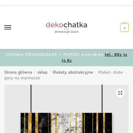
Skip
Skip
to
to
navigation
content
0
Infolinia: PONIEDZIAŁEK — PIĄTEK: 9.00-16.00
tel.: 881 31
71 81
Strona główna
/
sklep
/
Plakaty abstrakcyjne
/
Plakat- złote
pasy na marmurze