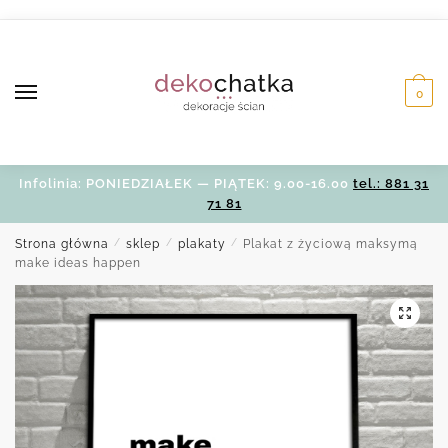
Skip
Skip
to
to
navigation
content
0
Infolinia: PONIEDZIAŁEK — PIĄTEK: 9.00-16.00
tel.: 881 31
71 81
Strona główna
/
sklep
/
plakaty
/
Plakat z życiową maksymą
make ideas happen