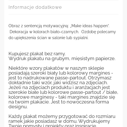
Informacje dodatkowe
Obraz z sentencją motywacyjną: „Make ideas happen”.
Dekoracja w kolorach biało-czarnych. Ozdobę polecamy
do upiększenia ścian w salonie lub sypialni.
Kupujesz plakat bez ramy.
Wydruk plakatu na grubym, mięsistym papierze.
Niektóre wzory plakatów w naszym sklepie
posiadają szeroki biały lub kolorowy margines -
jest to nadrukowane passe-partout. Otrzymasz
dokładnie taki wzór, jaki widzisz na zdjęciach.
Jeżeli na zdjęciach produktu i aranżacjach jest
szerokie białe lub kolorowe passe-partout / białe,
kolorowe marginesy - taki margines znajdzie się
na twoim plakacie. Jest to nowoczesna forma
designu.
Każdy plakat możemy przygotować do rozmiaru
ramek jakie posiadasz w domu. Wydrukujemy
Twoje pomysły i projekty oraz inspiracje.