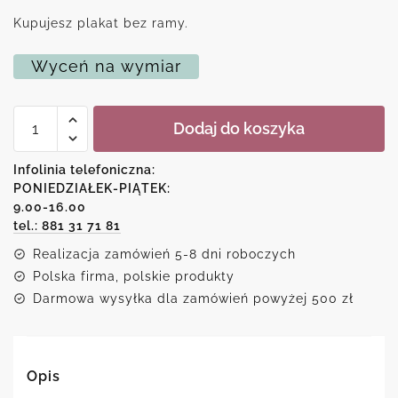
Kupujesz plakat bez ramy.
Wyceń na wymiar
ilość
Dodaj do koszyka
Plakat
z
życiową
Infolinia telefoniczna:
maksymą
PONIEDZIAŁEK-PIĄTEK:
make
9.00-16.00
ideas
happen
tel.: 881 31 71 81
Realizacja zamówień 5-8 dni roboczych
Polska firma, polskie produkty
Darmowa wysyłka dla zamówień powyżej 500 zł
Opis