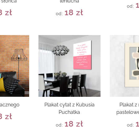
 słońca
leniucha
od:
8
zł
18
zł
od:
macznego
Plakat cytat z Kubusia
Plakat 
Puchatka
pastelowe
8
zł
18
zł
od:
od: