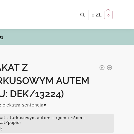
0
ZŁ
0
81
KAT Z
RKUSOWYM AUTEM
U: DEK/13224)
z ciekawą sentencją♥
kat z turkusowym autem – 13cm x 18cm -
kat/papier
ł