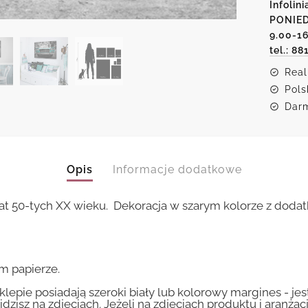
Infolini
autem
PONIED
9.00-1
tel.: 88
Real
Pols
Darm
Opis
Informacje dodatkowe
at 50-tych XX wieku. Dekoracja w szarym kolorze z doda
m papierze.
lepie posiadają szeroki biały lub kolorowy margines - je
idzisz na zdjęciach. Jeżeli na zdjęciach produktu i aranżac