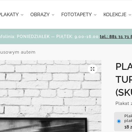
PLAKATY
OBRAZY
FOTOTAPETY
KOLEKCJE
nfolinia: PONIEDZIAŁEK — PIĄTEK: 9.00-16.00
tel.: 881 31 71 
rkusowym autem
PLA
TU
(SK
Plakat 
Pla
pla
18
z