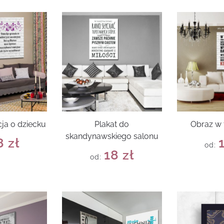
cja o dziecku
Plakat do
Obraz w
skandynawskiego salonu
8
zł
od:
18
zł
od: