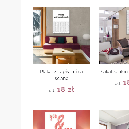
Plakat z napisami na
Plakat senten
ścianę
1
od:
18
zł
od: