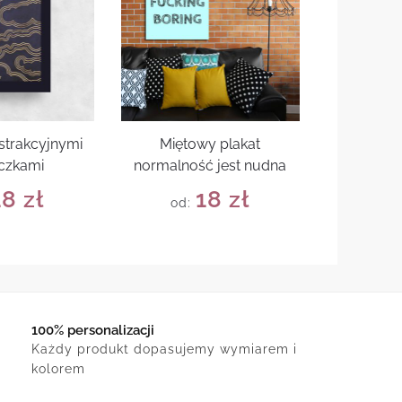
bstrakcyjnymi
Miętowy plakat
czkami
normalność jest nudna
18
zł
18
zł
od:
100% personalizacji
Każdy produkt dopasujemy wymiarem i
kolorem