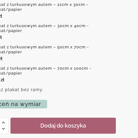
kat z turkusowym autem – 21cm x 30cm -
kat/papier
zł
kat z turkusowym autem – 30cm x 40cm -
kat/papier
ł
kat z turkusowym autem – 50cm x 70cm -
kat/papier
zł
kat z turkusowym autem – 70cm x 100cm -
kat/papier
0
zł
z plakat bez ramy.
eń na wymiar
Dodaj do koszyka
owym