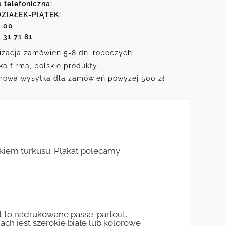
a telefoniczna:
ZIAŁEK-PIĄTEK:
6.00
1 31 71 81
izacja zamówień 5-8 dni roboczych
ka firma, polskie produkty
owa wysyłka dla zamówień powyżej 500 zł
tkiem turkusu. Plakat polecamy
st to nadrukowane passe-partout.
jach jest szerokie białe lub kolorowe