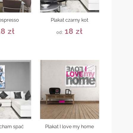
 espresso
Plakat czarny kot
18
zł
18
zł
od:
ocham spać
Plakat I love my home