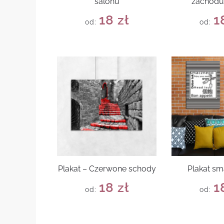
salonu
zachodu
18
zł
1
od:
od:
Plakat – Czerwone schody
Plakat s
18
zł
1
od:
od: