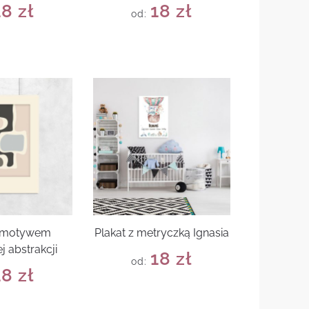
18
zł
18
zł
od:
z motywem
Plakat z metryczką Ignasia
j abstrakcji
18
zł
od:
18
zł