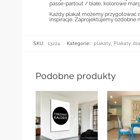
passe-partout / białe, kolorowe marg
Każdy plakat możemy przygotować do
inspiracje. Zaprojektujemy ozdobne n
SKU:
13224
Kategorie:
plakaty
,
Plakaty dl
Podobne produkty