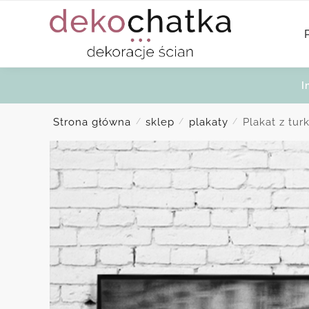
Skip
Skip
to
to
navigation
content
I
Strona główna
sklep
plakaty
Plakat z tu
/
/
/