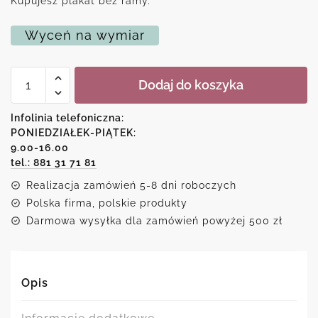
Kupujesz plakat bez ramy.
Wyceń na wymiar
ilość
Dodaj do koszyka
Plakat
z
reprodukcją
Infolinia telefoniczna:
księżniczka
PONIEDZIAŁEK-PIĄTEK:
i
9.00-16.00
lwica
tel.: 881 31 71 81
Realizacja zamówień 5-8 dni roboczych
Polska firma, polskie produkty
Darmowa wysyłka dla zamówień powyżej 500 zł
Opis