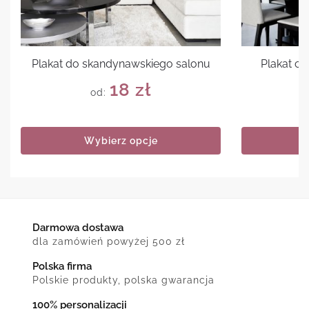
Plakat do skandynawskiego salonu
Plakat cy
18
zł
od:
Wybierz opcje
Darmowa dostawa
dla zamówień powyżej 500 zł
Polska firma
Polskie produkty, polska gwarancja
100% personalizacji