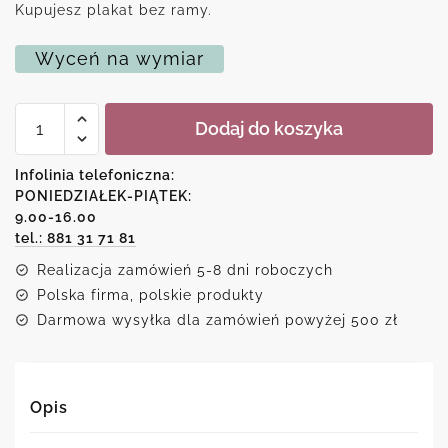
Kupujesz plakat bez ramy.
Wyceń na wymiar
ilość
Dodaj do koszyka
Plakat
z
typografią
Infolinia telefoniczna:
bazylia
PONIEDZIAŁEK-PIĄTEK:
9.00-16.00
tel.: 881 31 71 81
Realizacja zamówień 5-8 dni roboczych
Polska firma, polskie produkty
Darmowa wysyłka dla zamówień powyżej 500 zł
Opis