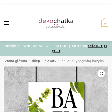
Skip
Skip
to
to
navigation
content
0
Infolinia: PONIEDZIAŁEK — PIĄTEK: 9.00-16.00
tel.: 881 31
71 81
Strona główna
/
sklep
/
plakaty
/
Plakat z typografią bazylia