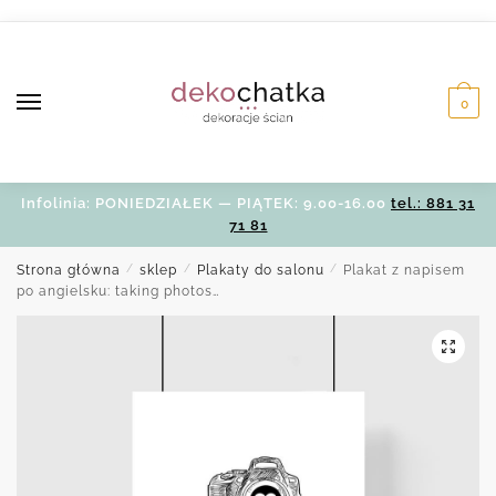
Skip
Skip
to
to
navigation
content
0
Infolinia: PONIEDZIAŁEK — PIĄTEK: 9.00-16.00
tel.: 881 31
71 81
Strona główna
/
sklep
/
Plakaty do salonu
/
Plakat z napisem
po angielsku: taking photos…