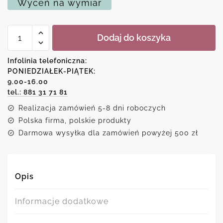
Wyceń na wymiar
ilość
Dodaj do koszyka
Plakat
z
napisem
Infolinia telefoniczna:
po
PONIEDZIAŁEK-PIĄTEK:
angielsku:
9.00-16.00
taking
photos...
tel.: 881 31 71 81
Realizacja zamówień 5-8 dni roboczych
Polska firma, polskie produkty
Darmowa wysyłka dla zamówień powyżej 500 zł
Opis
Informacje dodatkowe