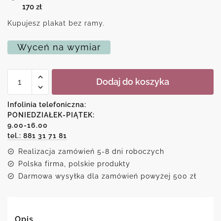
170
zł
Kupujesz plakat bez ramy.
Wyceń na wymiar
ilość
Dodaj do koszyka
Plakat
z
motywem
Infolinia telefoniczna:
tropikalnych
PONIEDZIAŁEK-PIĄTEK:
liści
9.00-16.00
tel.: 881 31 71 81
Realizacja zamówień 5-8 dni roboczych
Polska firma, polskie produkty
Darmowa wysyłka dla zamówień powyżej 500 zł
Opis