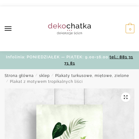
Skip
Skip
to
to
navigation
content
0
Infolinia: PONIEDZIAŁEK — PIĄTEK: 9.00-16.00
tel.: 881 31
71 81
Strona główna
/
sklep
/
Plakaty turkusowe, miętowe, zielone
/
Plakat z motywem tropikalnych liści