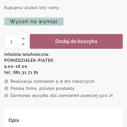
Kupujesz plakat bez ramy.
Wyceń na wymiar
ilość
Dodaj do koszyka
Plakat
-
Jeśli
Infolinia telefoniczna:
masz
PONIEDZIAŁEK-PIĄTEK:
piękne
9.00-16.00
włosy
możesz
tel.: 881 31 71 81
wszystko
Realizacja zamówień 5-8 dni roboczych
Polska firma, polskie produkty
Darmowa wysyłka dla zamówień powyżej 500 zł
Opis