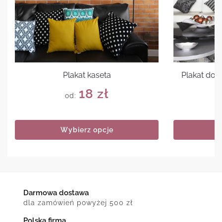
Plakat kaseta
Plakat do 
18
zł
od:
Wybierz opcje
Darmowa dostawa
dla zamówień powyżej 500 zł
Polska firma