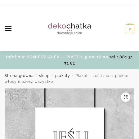
Skip
Skip
to
to
navigation
content
0
Infolinia: PONIEDZIAŁEK — PIĄTEK: 9.00-16.00
tel.: 881 31
71 81
Strona główna
/
sklep
/
plakaty
/
Plakat – Jeśli masz piękne
włosy możesz wszystko