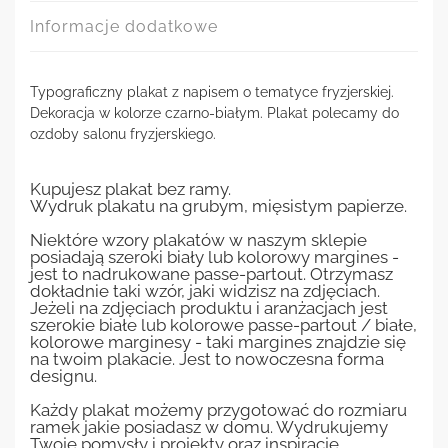
Informacje dodatkowe
Typograficzny plakat z napisem o tematyce fryzjerskiej.
Dekoracja w kolorze czarno-białym. Plakat polecamy do
ozdoby salonu fryzjerskiego.
Kupujesz plakat bez ramy.
Wydruk plakatu na grubym, mięsistym papierze.
Niektóre wzory plakatów w naszym sklepie
posiadają szeroki biały lub kolorowy margines -
jest to nadrukowane passe-partout. Otrzymasz
dokładnie taki wzór, jaki widzisz na zdjęciach.
Jeżeli na zdjęciach produktu i aranżacjach jest
szerokie białe lub kolorowe passe-partout / białe,
kolorowe marginesy - taki margines znajdzie się
na twoim plakacie. Jest to nowoczesna forma
designu.
Każdy plakat możemy przygotować do rozmiaru
ramek jakie posiadasz w domu. Wydrukujemy
Twoje pomysły i projekty oraz inspiracje.