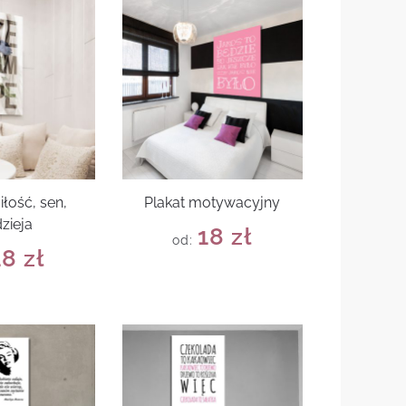
iłość, sen,
Plakat motywacyjny
zieja
18
zł
od:
18
zł