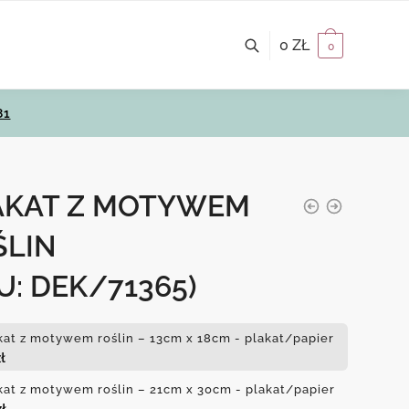
0
ZŁ
0
81
AKAT Z MOTYWEM
ŚLIN
U: DEK/71365)
kat z motywem roślin – 13cm x 18cm - plakat/papier
ł
kat z motywem roślin – 21cm x 30cm - plakat/papier
zł