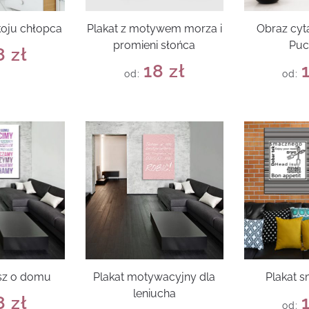
koju chłopca
Plakat z motywem morza i
Obraz cyt
promieni słońca
Puc
8
zł
18
zł
od:
od:
rsz o domu
Plakat motywacyjny dla
Plakat 
leniucha
8
zł
od: