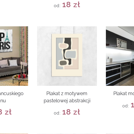
18
zł
od:
rancuskiego
Plakat z motywem
Plakat m
onu
pastelowej abstrakcji
od:
8
zł
18
zł
od: