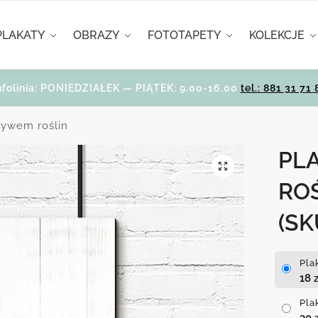
PLAKATY
OBRAZY
FOTOTAPETY
KOLEKCJE
nfolinia: PONIEDZIAŁEK — PIĄTEK: 9.00-16.00
tel.: 881 31 71 
tywem roślin
PL
RO
(SK
Pla
18
z
Pla
30