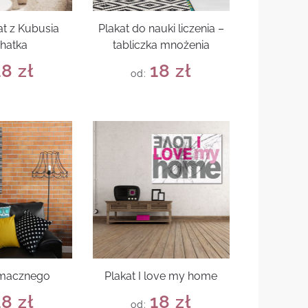
at z Kubusia
Plakat do nauki liczenia –
hatka
tabliczka mnożenia
18
zł
18
zł
od:
smacznego
Plakat I love my home
18
zł
18
zł
od: