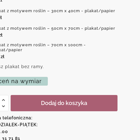
kat z motywem roślin – 30cm x 40cm - plakat/papier
ł
kat z motywem roślin – 50cm x 70cm - plakat/papier
zł
kat z motywem roślin – 70cm x 100cm -
kat/papier
0
zł
z plakat bez ramy.
eń na wymiar
Dodaj do koszyka
em
a telefoniczna:
ZIAŁEK-PIĄTEK:
6.00
1 31 71 81