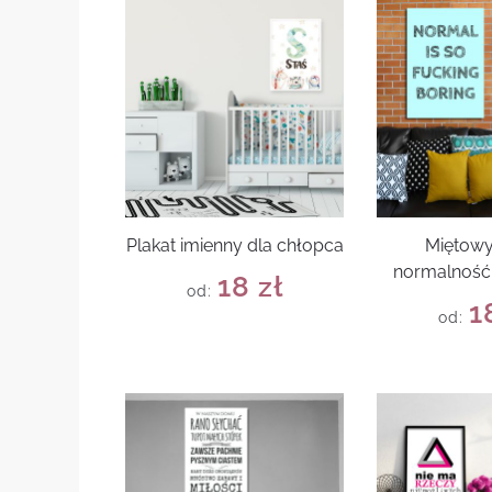
Plakat imienny dla chłopca
Miętowy
normalność 
18
zł
od:
1
od: