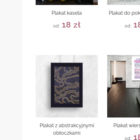
Plakat kaseta
Plakat do po
18
zł
1
od:
od:
Plakat z abstrakcyjnymi
Plakat wie
obłoczkami
1
od: