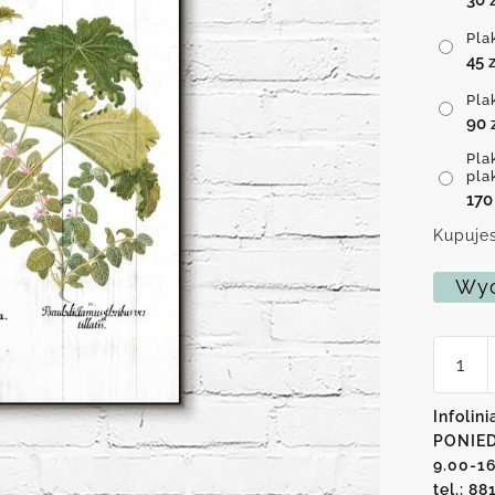
Pla
45
z
Pla
90
Pla
pla
17
Kupujes
Wyc
ilość
Plakat
z
motyw
Infolini
roślin
PONIED
9.00-1
tel.: 88