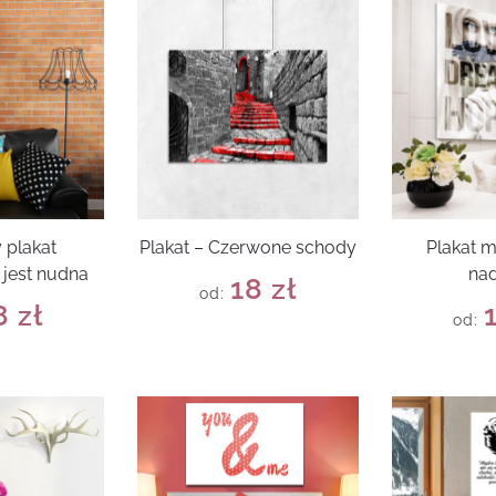
 plakat
Plakat – Czerwone schody
Plakat m
jest nudna
nad
18
zł
od:
8
zł
od: