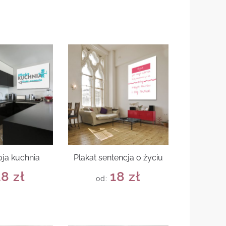
oja kuchnia
Plakat sentencja o życiu
18
zł
18
zł
od: