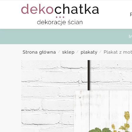
Skip
Skip
to
to
navigation
content
I
Strona główna
sklep
plakaty
Plakat z mo
/
/
/