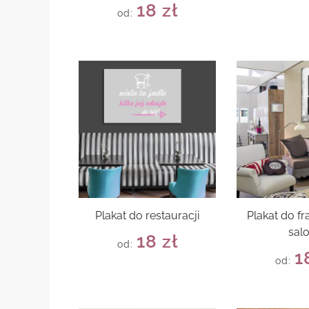
18
zł
od:
Plakat do restauracji
Plakat do f
sal
18
zł
od:
1
od: