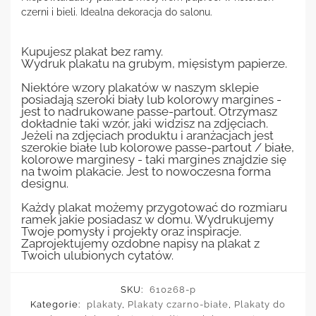
czerni i bieli. Idealna dekoracja do salonu.
Kupujesz plakat bez ramy.
Wydruk plakatu na grubym, mięsistym papierze.
Niektóre wzory plakatów w naszym sklepie
posiadają szeroki biały lub kolorowy margines -
jest to nadrukowane passe-partout. Otrzymasz
dokładnie taki wzór, jaki widzisz na zdjęciach.
Jeżeli na zdjęciach produktu i aranżacjach jest
szerokie białe lub kolorowe passe-partout / białe,
kolorowe marginesy - taki margines znajdzie się
na twoim plakacie. Jest to nowoczesna forma
designu.
Każdy plakat możemy przygotować do rozmiaru
ramek jakie posiadasz w domu. Wydrukujemy
Twoje pomysły i projekty oraz inspiracje.
Zaprojektujemy ozdobne napisy na plakat z
Twoich ulubionych cytatów.
SKU:
610268-p
Kategorie:
plakaty
,
Plakaty czarno-białe
,
Plakaty do