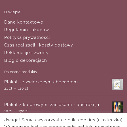
O sklepie
Dane kontaktowe
Regulamin zakupów
Polityka prywatności
Czas realizacji i koszty dostawy
Reklamacje i zwroty
Blog o dekoracjach
Polecane produkty
Plakat ze zwierzęcym abecadłem
–
21
zł
110
zł
Plakat z kolorowymi zaciekami - abstrakcja
–
18
zł
170
zł
Uwaga! Serwis wykorzystuje pliki cookies (ciasteczka).
Wymagane jest zaakceptowanie polityki prywatności.