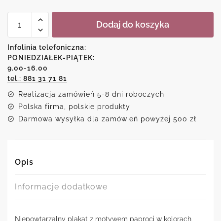
ilość
Dodaj do koszyka
Plakat
z
motywem
Infolinia telefoniczna:
paproci
PONIEDZIAŁEK-PIĄTEK:
9.00-16.00
tel.: 881 31 71 81
Realizacja zamówień 5-8 dni roboczych
Polska firma, polskie produkty
Darmowa wysyłka dla zamówień powyżej 500 zł
Opis
Informacje dodatkowe
Niepowtarzalny plakat z motywem paproci w kolorach