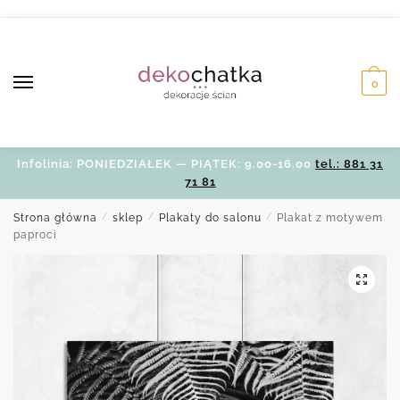
Skip
Skip
to
to
navigation
content
0
Infolinia: PONIEDZIAŁEK — PIĄTEK: 9.00-16.00
tel.: 881 31
71 81
Strona główna
/
sklep
/
Plakaty do salonu
/
Plakat z motywem
paproci