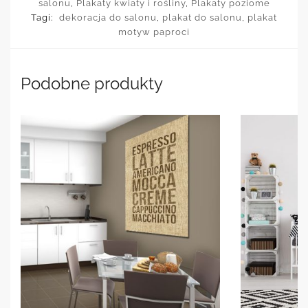
salonu
,
Plakaty kwiaty i rośliny
,
Plakaty poziome
Tagi:
dekoracja do salonu
,
plakat do salonu
,
plakat
motyw paproci
Podobne produkty