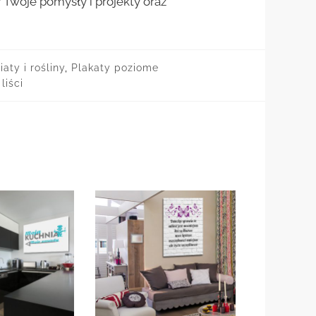
woje pomysły i projekty oraz
aty i rośliny
,
Plakaty poziome
liści