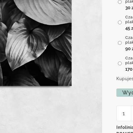
pla
30
Cza
pla
45
z
Cza
pla
90
Cza
pla
17
Kupujes
Wyc
ilość
Czarno
biały
plakat
Infolini
z