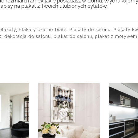
 rozmiaru ramek jakie posiadasz w domu. Wydrukujemy T
apisy na plakat z Twoich ulubionych cytatów.
plakaty
,
Plakaty czarno-białe
,
Plakaty do salonu
,
Plakaty kwi
i:
dekoracja do salonu
,
plakat do salonu
,
plakat z motywem 