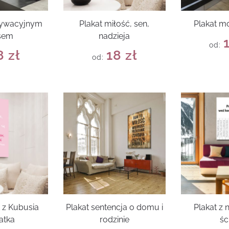
tywacyjnym
Plakat miłość, sen,
Plakat m
sem
nadzieja
od:
8
zł
18
zł
od:
 z Kubusia
Plakat sentencja o domu i
Plakat z 
atka
rodzinie
śc