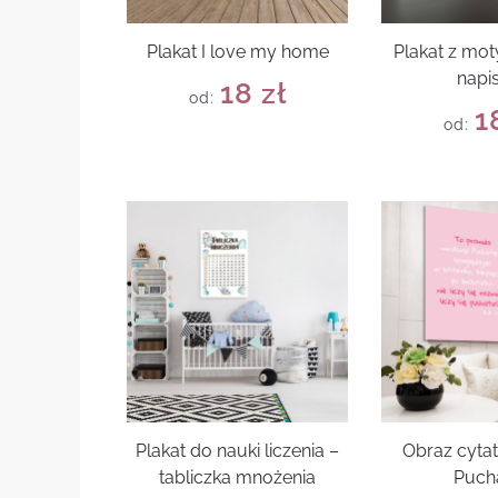
Plakat I love my home
Plakat z mo
napi
18
zł
od:
1
od:
Plakat do nauki liczenia –
Obraz cytat
tabliczka mnożenia
Puch