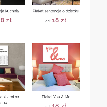
oja kuchnia
Plakat sentencja o dziecku
18
zł
18
zł
od:
napisami na
Plakat You & Me
ianę
18
zł
od: