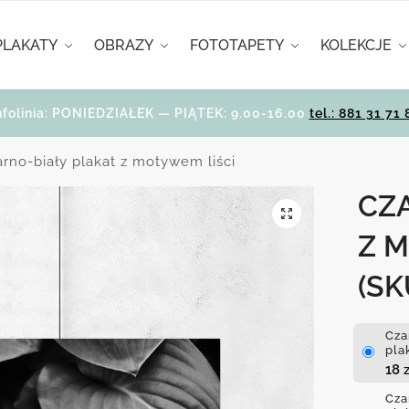
PLAKATY
OBRAZY
FOTOTAPETY
KOLEKCJE
nfolinia: PONIEDZIAŁEK — PIĄTEK: 9.00-16.00
tel.: 881 31 71 
arno-biały plakat z motywem liści
CZ
Z 
(SK
Cza
pla
18
z
Cza