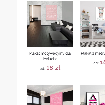
Plakat motywacyjny dla
Plakat z metr
leniucha
1
od:
18
zł
od: