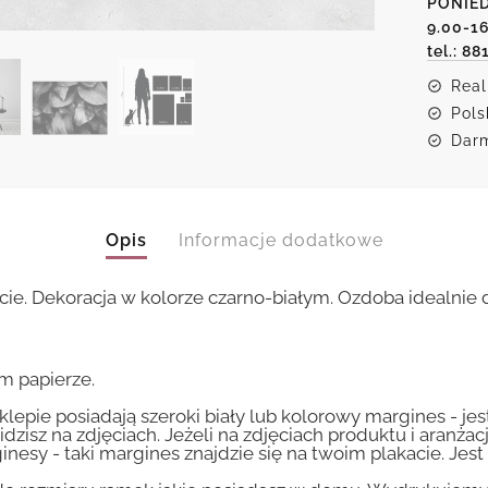
PONIED
motyw
liści
9.00-1
tel.: 88
Real
Pols
Darm
Opis
Informacje dodatkowe
ście. Dekoracja w kolorze czarno-białym. Ozdoba idealnie
m papierze.
lepie posiadają szeroki biały lub kolorowy margines - je
idzisz na zdjęciach. Jeżeli na zdjęciach produktu i aranżac
inesy - taki margines znajdzie się na twoim plakacie. Je