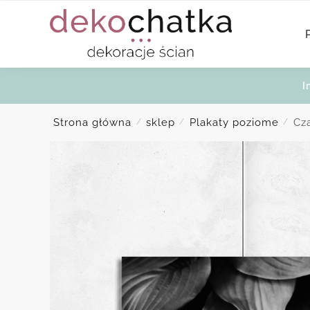
Skip
Skip
to
to
navigation
content
I
Strona główna
sklep
Plakaty poziome
Cz
/
/
/