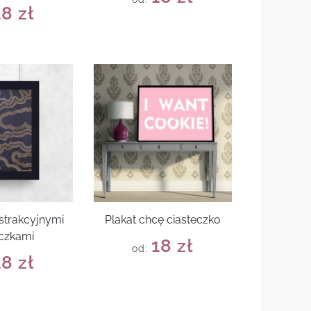
18
zł
bstrakcyjnymi
Plakat chcę ciasteczko
czkami
18
zł
od:
18
zł