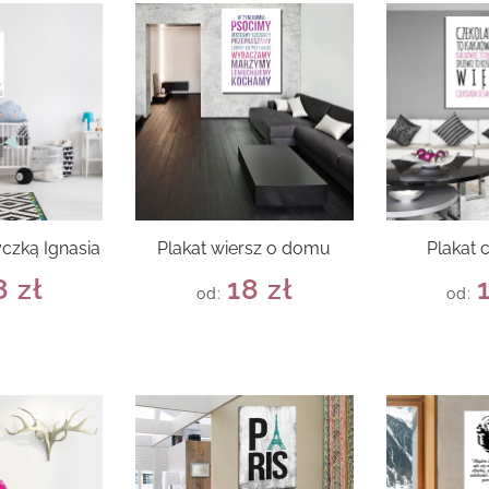
yczką Ignasia
Plakat wiersz o domu
Plakat 
8
zł
18
zł
od:
od: