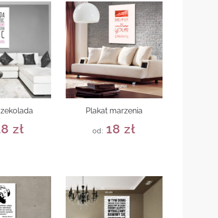
czekolada
Plakat marzenia
18
zł
18
zł
od: