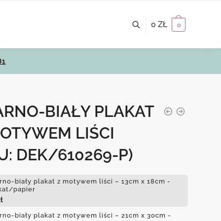
0
ZŁ
0
81
ARNO-BIAŁY PLAKAT
MOTYWEM LIŚCI
U: DEK/610269-P)
rno-biały plakat z motywem liści – 13cm x 18cm -
kat/papier
ł
rno-biały plakat z motywem liści – 21cm x 30cm -