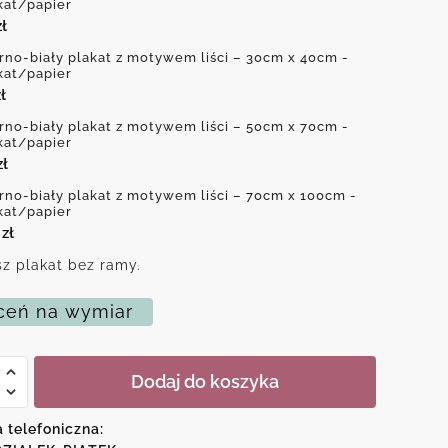
kat/papier
zł
rno-biały plakat z motywem liści – 30cm x 40cm -
kat/papier
ł
rno-biały plakat z motywem liści – 50cm x 70cm -
kat/papier
zł
rno-biały plakat z motywem liści – 70cm x 100cm -
kat/papier
0
zł
z plakat bez ramy.
eń na wymiar
Dodaj do koszyka
-
a telefoniczna: