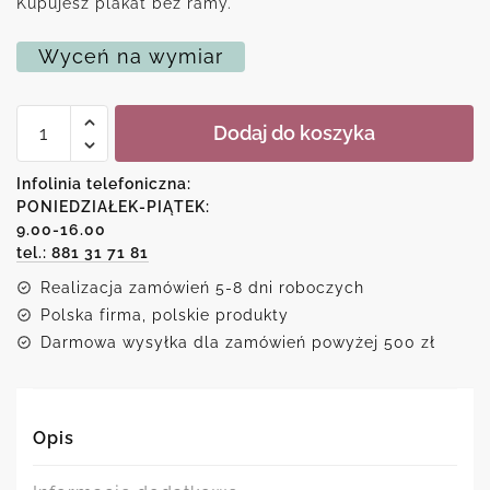
Kupujesz plakat bez ramy.
Wyceń na wymiar
ilość
Dodaj do koszyka
Plakat
z
motywem
Infolinia telefoniczna:
mężczyzny
PONIEDZIAŁEK-PIĄTEK:
9.00-16.00
tel.: 881 31 71 81
Realizacja zamówień 5-8 dni roboczych
Polska firma, polskie produkty
Darmowa wysyłka dla zamówień powyżej 500 zł
Opis