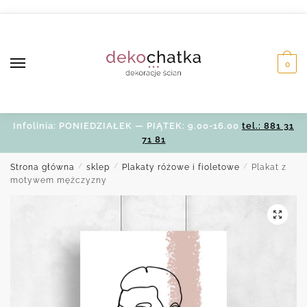
Skip
Skip
to
to
navigation
content
0
Infolinia: PONIEDZIAŁEK — PIĄTEK: 9.00-16.00
tel.: 881 31
71 81
Strona główna
/
sklep
/
Plakaty różowe i fioletowe
/
Plakat z
motywem mężczyzny