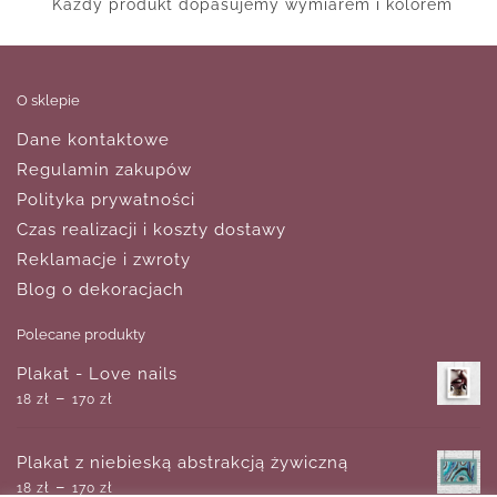
Każdy produkt dopasujemy wymiarem i kolorem
O sklepie
Dane kontaktowe
Regulamin zakupów
Polityka prywatności
Czas realizacji i koszty dostawy
Reklamacje i zwroty
Blog o dekoracjach
Polecane produkty
Plakat - Love nails
–
18
zł
170
zł
Plakat z niebieską abstrakcją żywiczną
–
18
zł
170
zł