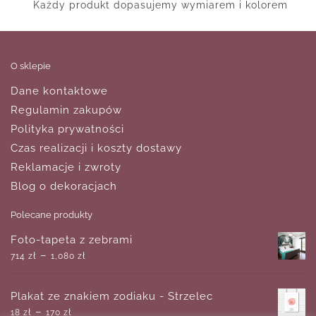
Każdy produkt dopasujemy wymiarem i kolorem
O sklepie
Dane kontaktowe
Regulamin zakupów
Polityka prywatności
Czas realizacji i koszty dostawy
Reklamacje i zwroty
Blog o dekoracjach
Polecane produkty
Foto-tapeta z zebrami
–
714
zł
1,080
zł
Plakat ze znakiem zodiaku - Strzelec
–
18
zł
170
zł