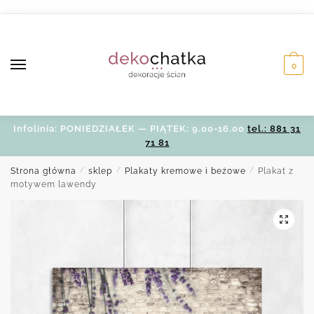
Skip
Skip
to
to
navigation
content
0
Infolinia: PONIEDZIAŁEK — PIĄTEK: 9.00-16.00
tel.: 881 31
71 81
Strona główna
/
sklep
/
Plakaty kremowe i beżowe
/
Plakat z
motywem lawendy