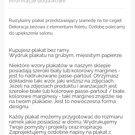
Informacje dodatkowe
Rustykalny plakat przedstawiający lawnedę na tle cegieł.
Dekoracja beżowa z elementami fioletu. Ozdobę polecamy
do upiększenia salonu.
Kupujesz plakat bez ramy.
Wydruk plakatu na grubym, mięsistym papierze.
Niektóre wzory plakatów w naszym sklepie
posiadają szeroki biały lub kolorowy margines -
jest to nadrukowane passe-partout. Otrzymasz
dokładnie taki wzór, jaki widzisz na zdjęciach.
Jeżeli na zdjęciach produktu i aranżacjach jest
szerokie białe lub kolorowe passe-partout / białe,
kolorowe marginesy - taki margines znajdzie się
na twoim plakacie. Jest to nowoczesna forma
designu.
Każdy plakat możemy przygotować do rozmiaru
ramek jakie posiadasz w domu. Wydrukujemy
Twoje pomysły i projekty oraz inspiracje.
Zaprojektujemy ozdobne napisy na plakat z