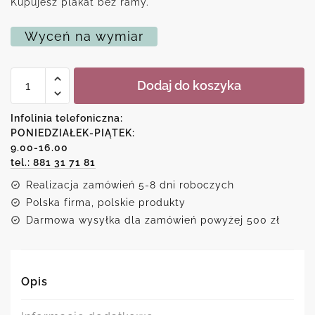
Kupujesz plakat bez ramy.
Wyceń na wymiar
ilość
Dodaj do koszyka
Plakat
z
motywem
Infolinia telefoniczna:
lawendy
PONIEDZIAŁEK-PIĄTEK:
9.00-16.00
tel.: 881 31 71 81
Realizacja zamówień 5-8 dni roboczych
Polska firma, polskie produkty
Darmowa wysyłka dla zamówień powyżej 500 zł
Opis