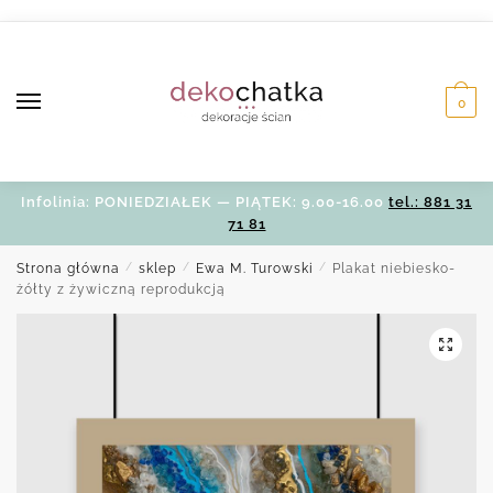
Skip
Skip
to
to
navigation
content
0
Infolinia: PONIEDZIAŁEK — PIĄTEK: 9.00-16.00
tel.: 881 31
71 81
Strona główna
/
sklep
/
Ewa M. Turowski
/
Plakat niebiesko-
żółty z żywiczną reprodukcją