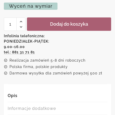
Wyceń na wymiar
ilość
Dodaj do koszyka
Plakat
niebiesko-
żółty
Infolinia telefoniczna:
z
PONIEDZIAŁEK-PIĄTEK:
żywiczną
9.00-16.00
reprodukcją
tel.: 881 31 71 81
Realizacja zamówień 5-8 dni roboczych
Polska firma, polskie produkty
Darmowa wysyłka dla zamówień powyżej 500 zł
Opis
Informacje dodatkowe