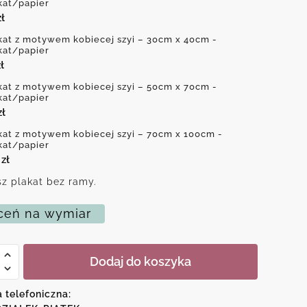
kat/papier
zł
kat z motywem kobiecej szyi – 30cm x 40cm -
kat/papier
ł
kat z motywem kobiecej szyi – 50cm x 70cm -
kat/papier
zł
kat z motywem kobiecej szyi – 70cm x 100cm -
kat/papier
0
zł
z plakat bez ramy.
eń na wymiar
Dodaj do koszyka
em
a telefoniczna:
j