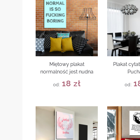
Miętowy plakat
Plakat cyta
normalność jest nudna
Puch
18
zł
1
od:
od: