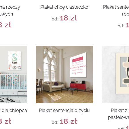
 ma rzeczy
Plakat chcę ciasteczko
Plakat sent
liwych
rod
18
zł
od:
8
zł
od:
y dla chłopca
Plakat sentencja o życiu
Plakat 
pastelowe
8
zł
18
zł
od: