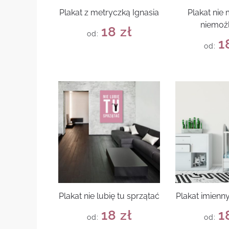
Plakat z metryczką Ignasia
Plakat nie
niemoż
18
zł
od:
1
od:
Plakat nie lubię tu sprzątać
Plakat imienn
18
zł
1
od:
od: