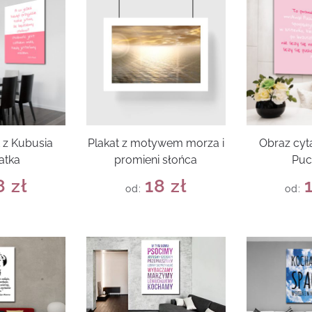
t z Kubusia
Plakat z motywem morza i
Obraz cyt
atka
promieni słońca
Puc
8
zł
18
zł
od:
od: