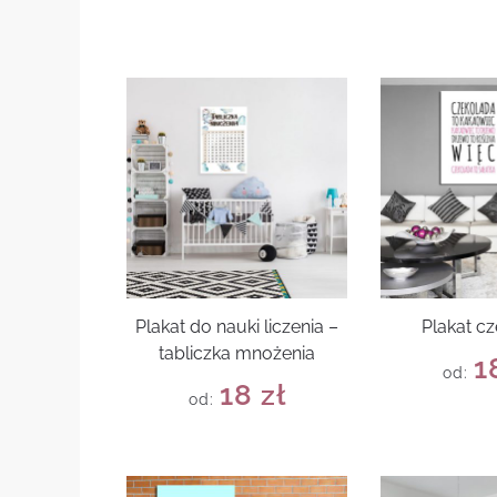
Plakat do nauki liczenia –
Plakat c
tabliczka mnożenia
1
od:
18
zł
od: