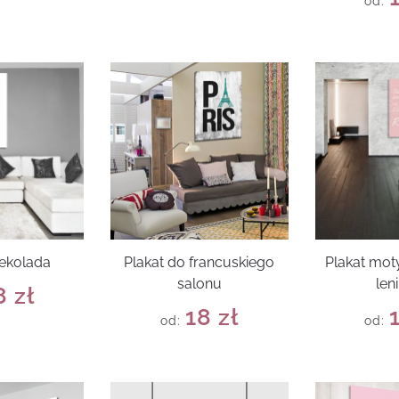
od:
zekolada
Plakat do francuskiego
Plakat mot
salonu
len
8
zł
18
zł
od:
od: