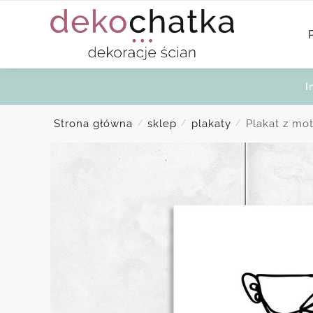
Skip
Skip
to
to
navigation
content
I
Strona główna
sklep
plakaty
Plakat z mo
/
/
/