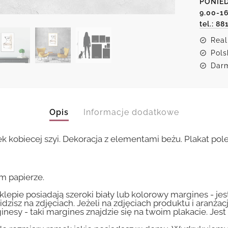
PONIED
szyi
9.00-1
tel.: 88
Real
Pols
Darm
Opis
Informacje dodatkowe
ek kobiecej szyi. Dekoracja z elementami beżu. Plakat po
m papierze.
lepie posiadają szeroki biały lub kolorowy margines - je
idzisz na zdjęciach. Jeżeli na zdjęciach produktu i aranżac
inesy - taki margines znajdzie się na twoim plakacie. Je