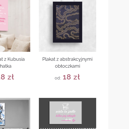
at z Kubusia
Plakat z abstrakcyjnymi
hatka
obłoczkami
18
zł
18
zł
od: