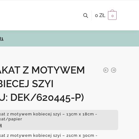
0
ZŁ
0
81
AKAT Z MOTYWEM
IECEJ SZYI
U: DEK/620445-P)
kat z motywem kobiecej szyi – 13cm x 18cm -
kat/papier
ł
kat z motywem kobiecej szyi – 21cm x 30cm -