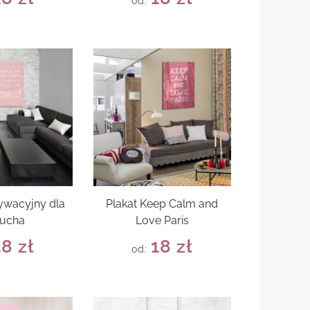
od:
ywacyjny dla
Plakat Keep Calm and
iucha
Love Paris
18
zł
18
zł
od: