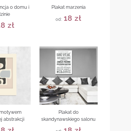
encja o domu i
Plakat marzenia
zinie
18
zł
od:
18
zł
z motywem
Plakat do
j abstrakcji
skandynawskiego salonu
18
zł
18
zł