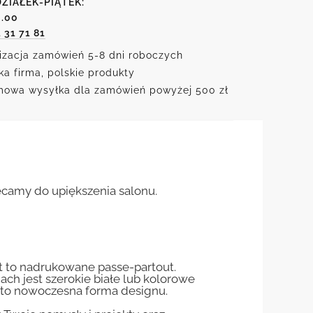
ZIAŁEK-PIĄTEK:
6.00
1 31 71 81
izacja zamówień 5-8 dni roboczych
ka firma, polskie produkty
owa wysyłka dla zamówień powyżej 500 zł
lecamy do upiększenia salonu.
st to nadrukowane passe-partout.
jach jest szerokie białe lub kolorowe
st to nowoczesna forma designu.