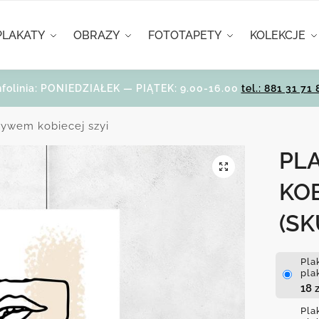
PLAKATY
OBRAZY
FOTOTAPETY
KOLEKCJE
nfolinia: PONIEDZIAŁEK — PIĄTEK: 9.00-16.00
tel.: 881 31 71 
tywem kobiecej szyi
PL
KOB
(SK
Pla
pla
18
z
Pla