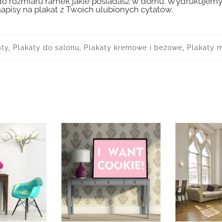
 rozmiaru ramek jakie posiadasz w domu. Wydrukujemy T
apisy na plakat z Twoich ulubionych cytatów.
aty
,
Plakaty do salonu
,
Plakaty kremowe i beżowe
,
Plakaty m