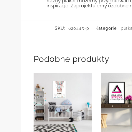
Każdy plakat możemy przygotować do
inspiracje. Zaprojektujemy ozdobne n
SKU:
620445-p
Kategorie:
plak
Podobne produkty