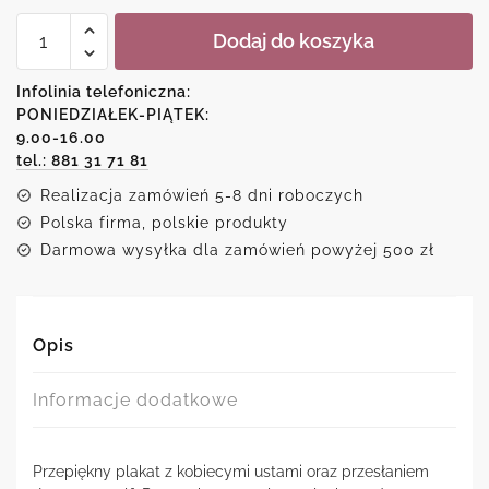
ilość
Dodaj do koszyka
Plakat
-
Love
Infolinia telefoniczna:
yourself
PONIEDZIAŁEK-PIĄTEK:
9.00-16.00
tel.: 881 31 71 81
Realizacja zamówień 5-8 dni roboczych
Polska firma, polskie produkty
Darmowa wysyłka dla zamówień powyżej 500 zł
Opis
Informacje dodatkowe
Przepiękny plakat z kobiecymi ustami oraz przesłaniem