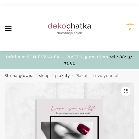
Skip
Skip
to
to
navigation
content
0
Infolinia: PONIEDZIAŁEK — PIĄTEK: 9.00-16.00
tel.: 881 31
71 81
Strona główna
/
sklep
/
plakaty
/
Plakat – Love yourself