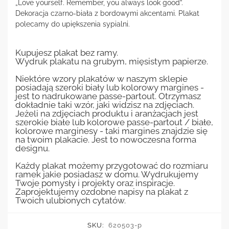
„Love yourself. Remember, you always look good”.
Dekoracja czarno-biała z bordowymi akcentami. Plakat
polecamy do upiększenia sypialni.
Kupujesz plakat bez ramy.
Wydruk plakatu na grubym, mięsistym papierze.
Niektóre wzory plakatów w naszym sklepie
posiadają szeroki biały lub kolorowy margines -
jest to nadrukowane passe-partout. Otrzymasz
dokładnie taki wzór, jaki widzisz na zdjęciach.
Jeżeli na zdjęciach produktu i aranżacjach jest
szerokie białe lub kolorowe passe-partout / białe,
kolorowe marginesy - taki margines znajdzie się
na twoim plakacie. Jest to nowoczesna forma
designu.
Każdy plakat możemy przygotować do rozmiaru
ramek jakie posiadasz w domu. Wydrukujemy
Twoje pomysły i projekty oraz inspiracje.
Zaprojektujemy ozdobne napisy na plakat z
Twoich ulubionych cytatów.
SKU:
620503-p