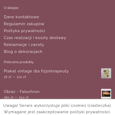
O sklepie
Dane kontaktowe
Regulamin zakupów
Polityka prywatności
Czas realizacji i koszty dostawy
Reklamacje i zwroty
Blog o dekoracjach
Polecane produkty
Plakat vintage dla fizjoterapeuty
–
18
zł
170
zł
Obraz - Falochron
–
180
zł
750
zł
Uwaga! Serwis wykorzystuje pliki cookies (ciasteczka).
Wymagane jest zaakceptowanie polityki prywatności.
Plakat z czerwonym znakiem Polski Walczącej