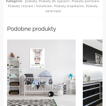
Kategorie:
plakaty
,
Plakaty do sypialni
,
Plakaty pionowe
,
Plakaty różowe i fioletowe
,
Plakaty tropikalne
,
Plakaty
zwierzęta
Podobne produkty