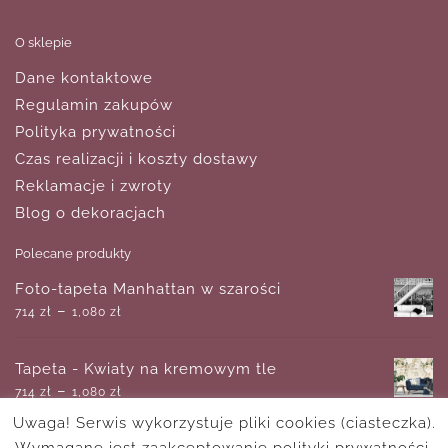
O sklepie
Dane kontaktowe
Regulamin zakupów
Polityka prywatności
Czas realizacji i koszty dostawy
Reklamacje i zwroty
Blog o dekoracjach
Polecane produkty
Foto-tapeta Manhattan w szarości
–
714
zł
1,080
zł
Tapeta - Kwiaty na kremowym tle
–
714
zł
1,080
zł
Uwaga! Serwis wykorzystuje pliki cookies (ciasteczka).
Wymagane jest zaakceptowanie polityki prywatności.