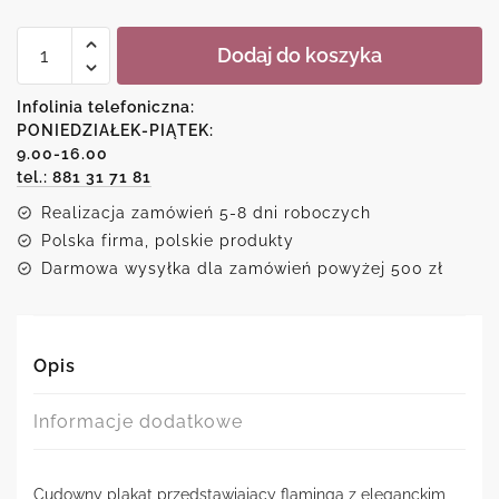
ilość
Dodaj do koszyka
Plakat
z
motywem
Infolinia telefoniczna:
flaminga
PONIEDZIAŁEK-PIĄTEK:
z
9.00-16.00
piórkiem
tel.: 881 31 71 81
Realizacja zamówień 5-8 dni roboczych
Polska firma, polskie produkty
Darmowa wysyłka dla zamówień powyżej 500 zł
Opis
Informacje dodatkowe
Cudowny plakat przedstawiający flaminga z eleganckim