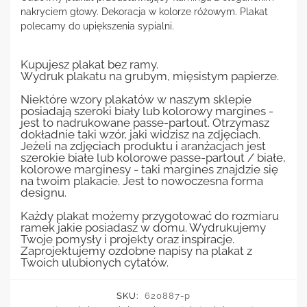
nakryciem głowy. Dekoracja w kolorze różowym. Plakat
polecamy do upiększenia sypialni.
Kupujesz plakat bez ramy.
Wydruk plakatu na grubym, mięsistym papierze.
Niektóre wzory plakatów w naszym sklepie
posiadają szeroki biały lub kolorowy margines -
jest to nadrukowane passe-partout. Otrzymasz
dokładnie taki wzór, jaki widzisz na zdjęciach.
Jeżeli na zdjęciach produktu i aranżacjach jest
szerokie białe lub kolorowe passe-partout / białe,
kolorowe marginesy - taki margines znajdzie się
na twoim plakacie. Jest to nowoczesna forma
designu.
Każdy plakat możemy przygotować do rozmiaru
ramek jakie posiadasz w domu. Wydrukujemy
Twoje pomysły i projekty oraz inspiracje.
Zaprojektujemy ozdobne napisy na plakat z
Twoich ulubionych cytatów.
SKU:
620887-p