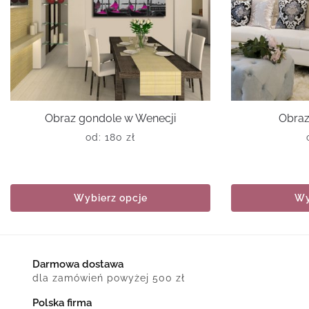
Obraz gondole w Wenecji
Obraz
od:
180
zł
Wybierz opcje
Wy
Darmowa dostawa
dla zamówień powyżej 500 zł
Polska firma