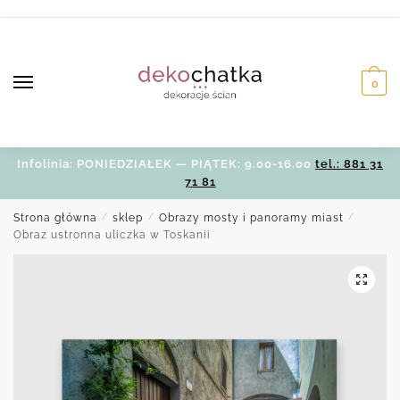
Skip
Skip
to
to
navigation
content
0
Infolinia: PONIEDZIAŁEK — PIĄTEK: 9.00-16.00
tel.: 881 31
71 81
Strona główna
/
sklep
/
Obrazy mosty i panoramy miast
/
Obraz ustronna uliczka w Toskanii