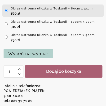
Obraz ustronna uliczka w Toskanii – 80cm x 45cm
180
zł
Obraz ustronna uliczka w Toskanii – 100cm x 70cm
310
zł
Obraz ustronna uliczka w Toskanii – 140cm x 90cm
750
zł
Wyceń na wymiar
ilość
Dodaj do koszyka
Obraz
ustronna
uliczka
Infolinia telefoniczna:
w
PONIEDZIAŁEK-PIĄTEK:
9.00-16.00
Toskanii
tel.: 881 31 71 81