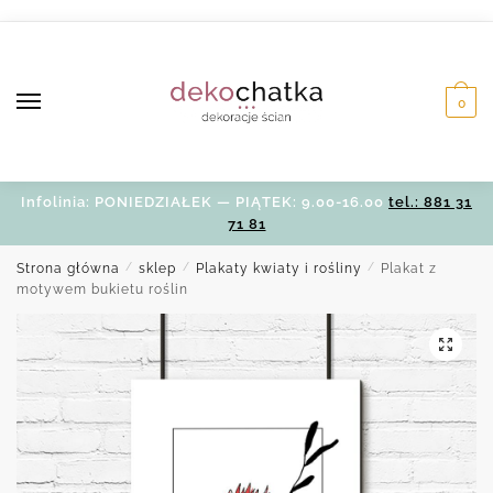
Skip
Skip
to
to
navigation
content
0
Infolinia: PONIEDZIAŁEK — PIĄTEK: 9.00-16.00
tel.: 881 31
71 81
Strona główna
/
sklep
/
Plakaty kwiaty i rośliny
/
Plakat z
motywem bukietu roślin