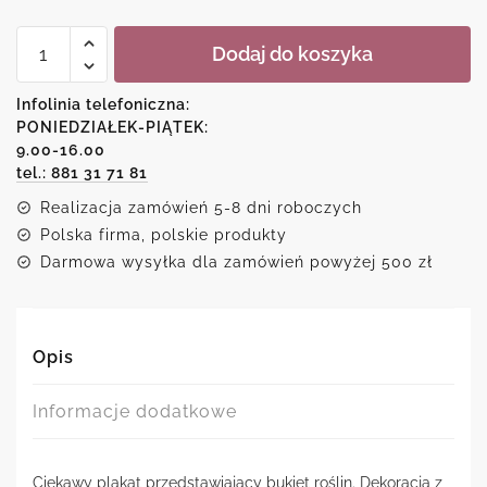
ilość
Dodaj do koszyka
Plakat
z
motywem
Infolinia telefoniczna:
bukietu
PONIEDZIAŁEK-PIĄTEK:
roślin
9.00-16.00
tel.: 881 31 71 81
Realizacja zamówień 5-8 dni roboczych
Polska firma, polskie produkty
Darmowa wysyłka dla zamówień powyżej 500 zł
Opis
Informacje dodatkowe
Ciekawy plakat przedstawiający bukiet roślin. Dekoracja z