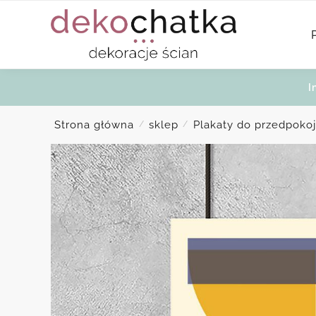
Skip
Skip
to
to
navigation
content
I
Strona główna
sklep
Plakaty do przedpoko
/
/