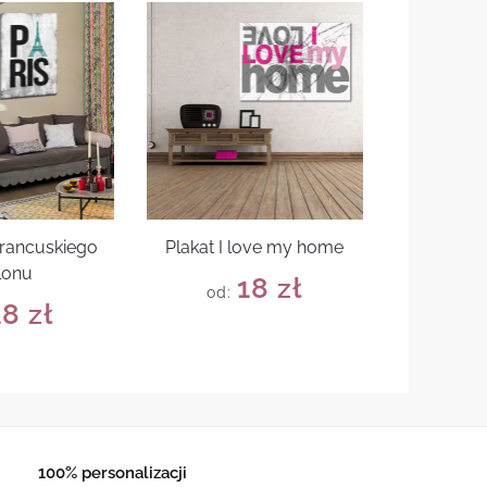
francuskiego
Plakat I love my home
lonu
18
zł
od:
18
zł
100% personalizacji