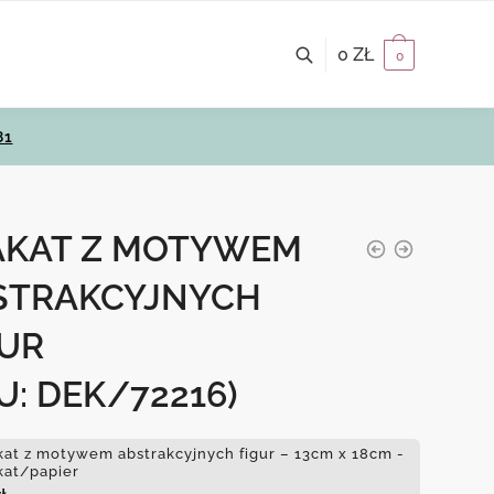
0
ZŁ
0
81
AKAT Z MOTYWEM
STRAKCYJNYCH
GUR
U: DEK/72216)
kat z motywem abstrakcyjnych figur – 13cm x 18cm -
kat/papier