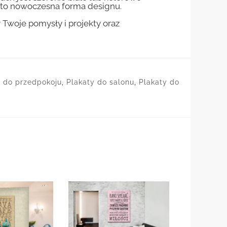
st to nowoczesna forma designu.
woje pomysły i projekty oraz
y do przedpokoju
,
Plakaty do salonu
,
Plakaty do