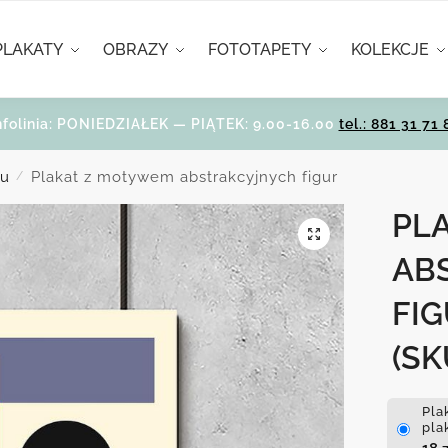
PLAKATY
OBRAZY
FOTOTAPETY
KOLEKCJE
nfolinia: PONIEDZIAŁEK — PIĄTEK: 9.00-16.00
tel.: 881 31 71 
ju
Plakat z motywem abstrakcyjnych figur
/
PL
AB
FI
(SK
Pla
pla