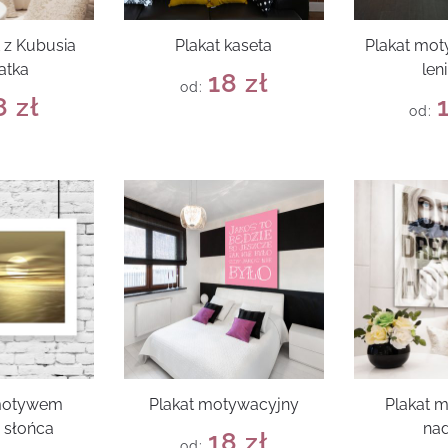
 z Kubusia
Plakat kaseta
Plakat mot
atka
len
18
zł
od:
8
zł
od:
 motywem
Plakat motywacyjny
Plakat m
 słońca
nad
18
zł
od: