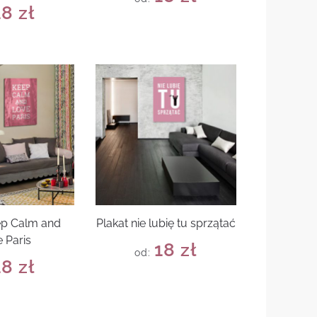
18
zł
ep Calm and
Plakat nie lubię tu sprzątać
 Paris
18
zł
od:
18
zł