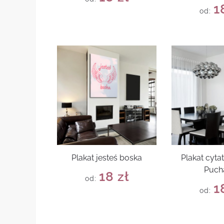
1
od:
Plakat jesteś boska
Plakat cyta
Puch
18
zł
od:
1
od: