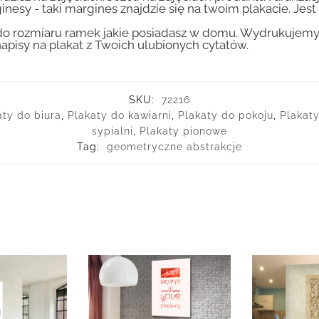
inesy - taki margines znajdzie się na twoim plakacie. Je
 rozmiaru ramek jakie posiadasz w domu. Wydrukujemy T
apisy na plakat z Twoich ulubionych cytatów.
SKU:
72216
aty do biura
,
Plakaty do kawiarni
,
Plakaty do pokoju
,
Plakat
sypialni
,
Plakaty pionowe
Tag:
geometryczne abstrakcje