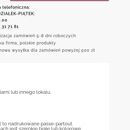
em
a telefoniczna:
cyjnych
ZIAŁEK-PIĄTEK:
6.00
1 31 71 81
izacja zamówień 5-8 dni roboczych
ka firma, polskie produkty
owa wysyłka dla zamówień powyżej 500 zł
rni lub innego lokalu.
st to nadrukowane passe-partout.
jach jest szerokie białe lub kolorowe