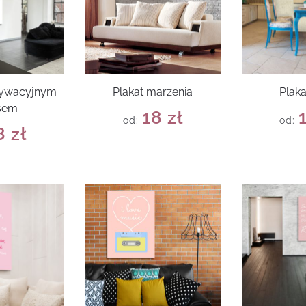
tywacyjnym
Plakat marzenia
Plak
sem
18
zł
od:
od:
8
zł