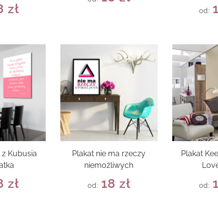
8
zł
od:
t z Kubusia
Plakat nie ma rzeczy
Plakat Ke
atka
niemożliwych
Love
8
zł
18
zł
od:
od: