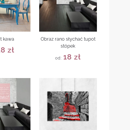
at kawa
Obraz rano słychać tupot
stópek
18
zł
18
zł
od: