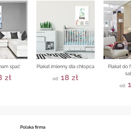
cham spać
Plakat imienny dla chłopca
Plakat do 
sa
8
zł
18
zł
od:
od:
Polska firma