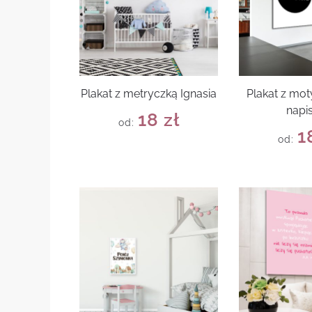
Plakat z metryczką Ignasia
Plakat z mo
napi
18
zł
od:
1
od: