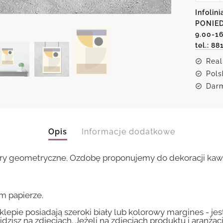
motyw
Infolini
abstrak
PONIED
figur
9.00-1
tel.: 88
Real
Pols
Darm
Opis
Informacje dodatkowe
gury geometryczne. Ozdobę proponujemy do dekoracji kawia
m papierze.
lepie posiadają szeroki biały lub kolorowy margines - je
idzisz na zdjęciach. Jeżeli na zdjęciach produktu i aranżac