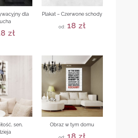
ywacyjny dla
Plakat – Czerwone schody
iucha
18
zł
od:
18
zł
iłość, sen,
Obraz w tym domu
zieja
18
zł
od: