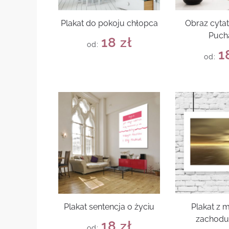
Plakat do pokoju chłopca
Obraz cytat
Puch
18
zł
od:
1
od:
Plakat sentencja o życiu
Plakat z
zachodu
18
zł
od: