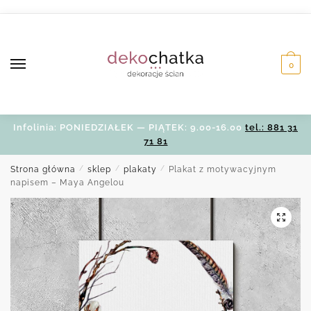
Skip
Skip
to
to
navigation
content
0
Infolinia: PONIEDZIAŁEK — PIĄTEK: 9.00-16.00
tel.: 881 31
71 81
Strona główna
/
sklep
/
plakaty
/
Plakat z motywacyjnym
napisem – Maya Angelou