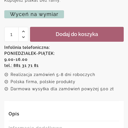
Kupujesz plakat bez ramy.
Wyceń na wymiar
ilość
Dodaj do koszyka
Plakat
z
motywacyjnym
Infolinia telefoniczna:
napisem
PONIEDZIAŁEK-PIĄTEK:
-
9.00-16.00
Maya
Angelou
tel.: 881 31 71 81
Realizacja zamówień 5-8 dni roboczych
Polska firma, polskie produkty
Darmowa wysyłka dla zamówień powyżej 500 zł
Opis