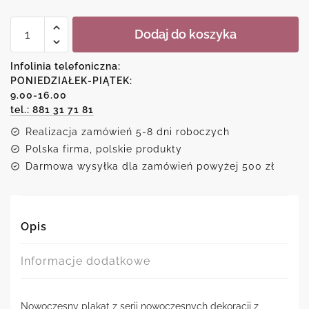
ilość
Dodaj do koszyka
Plakat
z
miastem
Infolinia telefoniczna:
-
PONIEDZIAŁEK-PIĄTEK:
Warszawa
9.00-16.00
tel.: 881 31 71 81
Realizacja zamówień 5-8 dni roboczych
Polska firma, polskie produkty
Darmowa wysyłka dla zamówień powyżej 500 zł
Opis
Informacje dodatkowe
Nowoczesny plakat z serii nowoczesnych dekoracji z