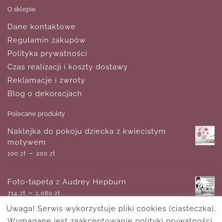
O sklepie
Dane kontaktowe
Regulamin zakupów
Polityka prywatności
Czas realizacji i koszty dostawy
Reklamacje i zwroty
Blog o dekoracjach
Polecane produkty
Naklejka do pokoju dziecka z kwiecistym
motywem
–
100
zł
200
zł
Foto-tapeta z Audrey Hepburn
–
714
zł
1,080
zł
Uwaga! Serwis wykorzystuje pliki cookies (ciasteczka).
Wymagane jest zaakceptowanie polityki prywatności.
Obraz z niebieską abstrakcją