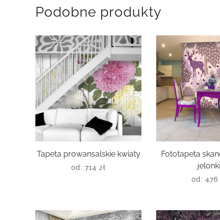
Podobne produkty
Tapeta prowansalskie kwiaty
Fototapeta ska
jelonk
od:
714
zł
od:
47