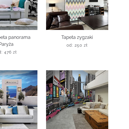
peta panorama
Tapeta zygzaki
Paryża
od:
250
zł
d:
476
zł