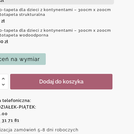
4
zł
o-tapeta dla dzieci z kontynentami – 300cm x 200cm
ototapeta strukturalna
0
zł
o-tapeta dla dzieci z kontynentami – 300cm x 200cm
ototapeta wodoodporna
80
zł
eń na wymiar
Dodaj do koszyka
a telefoniczna:
ZIAŁEK-PIĄTEK:
6.00
1 31 71 81
entami
izacja zamówień 5-8 dni roboczych