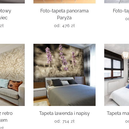
letowy
Foto-tapeta panorama
Foto-ta
iec
Paryża
o
zł
od:
476
zł
 retro
Tapeta lawenda i napisy
Tapeta ma
tem
od:
714
zł
o
zł