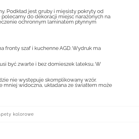
y. Podkład jest gruby i mięsisty pokryty od
nie polecamy do dekoracji miejsc narażonych na
pieczenie ochronnym laminatem płynnym
a fronty szaf i kuchenne AGD. Wydruk ma
usi być zwarte i bez domieszek lateksu. W
gdzie nie występuje skomplikowany wzór.
zie mniej widoczna, układana ze światłem może
apety kolorowe