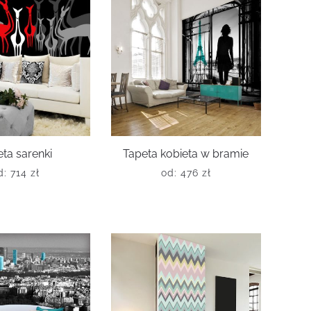
ta sarenki
Tapeta kobieta w bramie
d:
714
zł
od:
476
zł