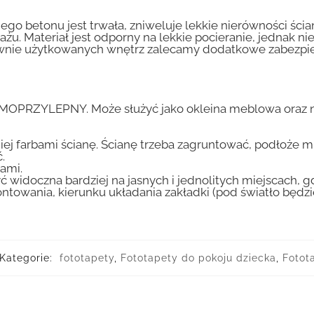
go betonu jest trwała, zniweluje lekkie nierówności ścian
tażu. Materiał jest odporny na lekkie pocieranie, jednak 
nsywnie użytkowanych wnętrz zalecamy dodatkowe zabez
AMOPRZYLEPNY. Może służyć jako okleina meblowa oraz n
iej farbami ścianę. Ścianę trzeba zagruntować, podłoże m
.
ami.
ć widoczna bardziej na jasnych i jednolitych miejscach, 
ntowania, kierunku układania zakładki (pod światło będ
Kategorie:
fototapety
,
Fototapety do pokoju dziecka
,
Fotot