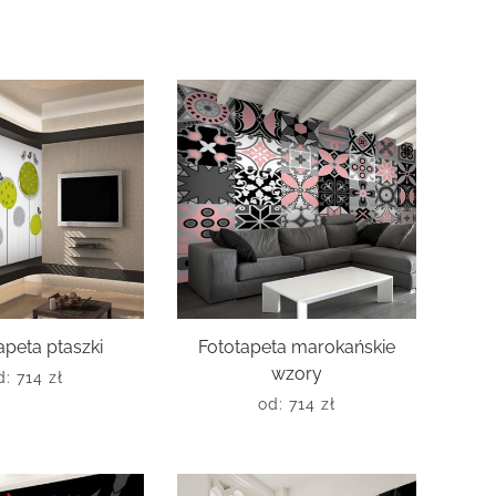
apeta ptaszki
Fototapeta marokańskie
wzory
d:
714
zł
od:
714
zł