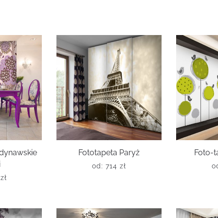
ndynawskie
Fototapeta Paryż
Foto-t
i
od:
714
zł
o
6
zł