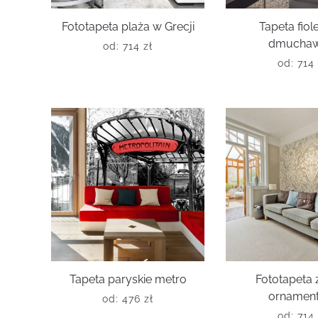
Fototapeta plaża w Grecji
Tapeta fio
dmuchaw
od:
714
zł
od:
714
Tapeta paryskie metro
Fototapeta z
ornamen
od:
476
zł
od:
714