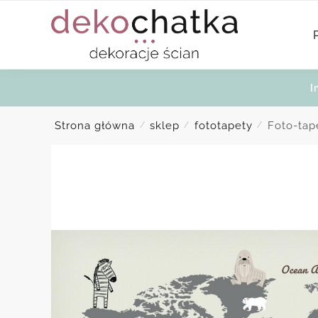
Skip
Skip
to
to
navigation
content
I
Strona główna
sklep
fototapety
Foto-tap
/
/
/