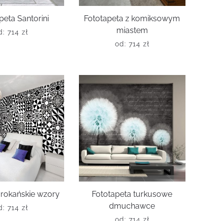
peta Santorini
Fototapeta z komiksowym
miastem
d:
714
zł
od:
714
zł
rokańskie wzory
Fototapeta turkusowe
dmuchawce
d:
714
zł
od:
714
zł