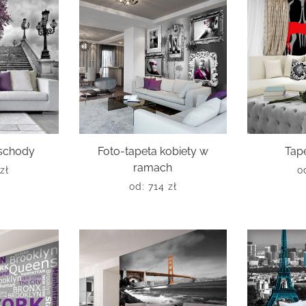
 schody
Foto-tapeta kobiety w
Tape
ramach
zł
o
od:
714
zł