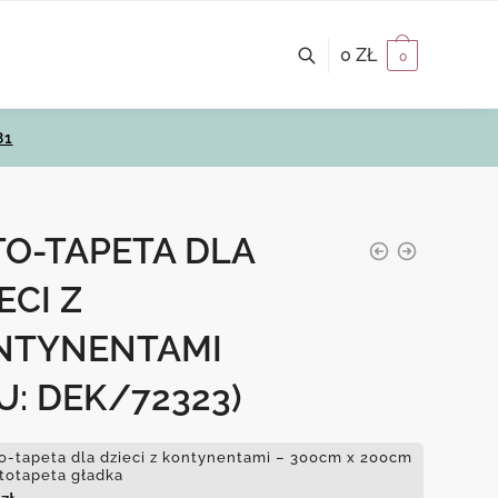
0
ZŁ
0
81
TO-TAPETA DLA
ECI Z
NTYNENTAMI
U: DEK/72323)
o-tapeta dla dzieci z kontynentami – 300cm x 200cm
ototapeta gładka