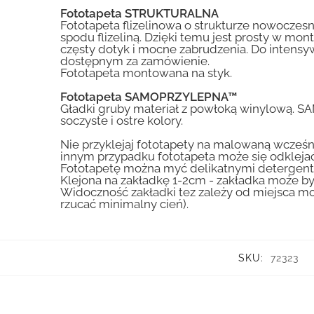
Fototapeta STRUKTURALNA
Fototapeta flizelinowa o strukturze nowoczesne
spodu flizeliną. Dzięki temu jest prosty w mon
częsty dotyk i mocne zabrudzenia. Do inte
dostępnym za zamówienie.
Fototapeta montowana na styk.
Fototapeta SAMOPRZYLEPNA™
Gładki gruby materiał z powłoką winylową. S
soczyste i ostre kolory.
Nie przyklejaj fototapety na malowaną wcześn
innym przypadku fototapeta może się odklejać
Fototapetę można myć delikatnymi detergent
Klejona na zakładkę 1-2cm - zakładka może by
Widoczność zakładki tez zależy od miejsca mo
rzucać minimalny cień).
SKU:
72323