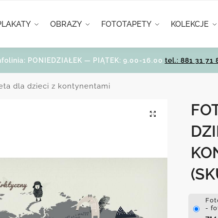
PLAKATY
OBRAZY
FOTOTAPETY
KOLEKCJE
nfolinia: PONIEDZIAŁEK — PIĄTEK: 9.00-16.00
tel.: 881 31 71 
eta dla dzieci z kontynentami
FO
DZI
KO
(SK
Fot
- f