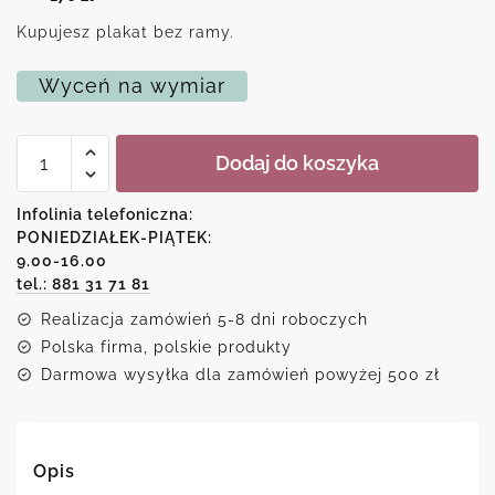
Kupujesz plakat bez ramy.
Wyceń na wymiar
ilość
Dodaj do koszyka
Plakat
z
metryczką
Infolinia telefoniczna:
dla
PONIEDZIAŁEK-PIĄTEK:
niemowlaka
9.00-16.00
tel.: 881 31 71 81
Realizacja zamówień 5-8 dni roboczych
Polska firma, polskie produkty
Darmowa wysyłka dla zamówień powyżej 500 zł
Opis