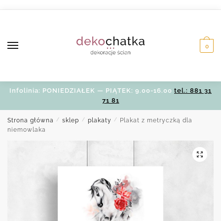
Skip
Skip
to
to
navigation
content
0
Infolinia: PONIEDZIAŁEK — PIĄTEK: 9.00-16.00
tel.: 881 31
71 81
Strona główna
/
sklep
/
plakaty
/
Plakat z metryczką dla
niemowlaka