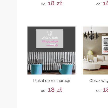
18
zł
1
od:
od:
Plakat do restauracji
Obraz w 
18
zł
1
od:
od: