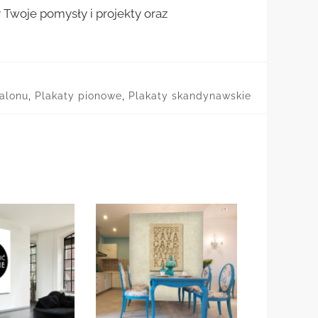
woje pomysły i projekty oraz
salonu
,
Plakaty pionowe
,
Plakaty skandynawskie