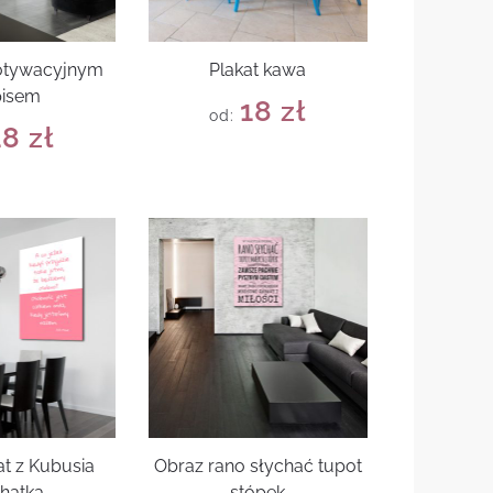
motywacyjnym
Plakat kawa
pisem
18
zł
od:
18
zł
at z Kubusia
Obraz rano słychać tupot
hatka
stópek