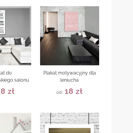
kat do
Plakat motywacyjny dla
kiego salonu
leniucha
18
zł
18
zł
od: