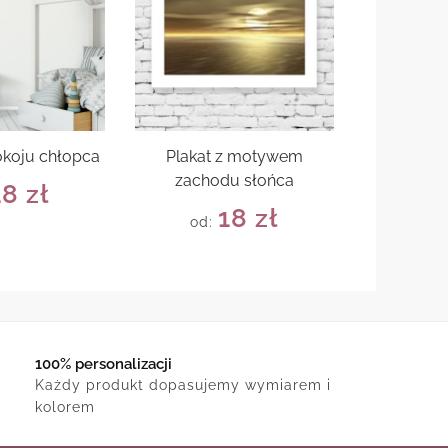
okoju chłopca
Plakat z motywem
zachodu słońca
18
zł
18
zł
od:
100% personalizacji
Każdy produkt dopasujemy wymiarem i
kolorem