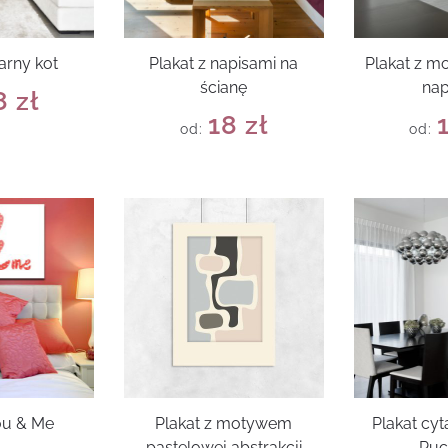
arny kot
Plakat z napisami na
Plakat z 
ścianę
na
8
zł
18
zł
od:
od:
ou & Me
Plakat z motywem
Plakat cyt
pastelowej abstrakcji
Puc