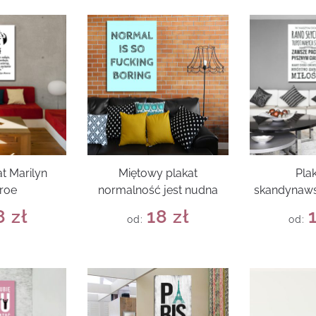
t Marilyn
Miętowy plakat
Pla
roe
normalność jest nudna
skandynaws
8
zł
18
zł
od:
od: