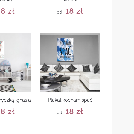
18
zł
18
zł
od:
ryczką Ignasia
Plakat kocham spać
18
zł
18
zł
od: