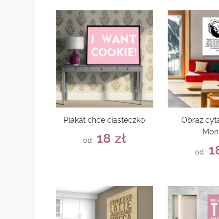
Plakat chcę ciasteczko
Obraz cyta
Mon
18
zł
od:
1
od: