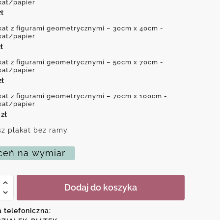
kat/papier
zł
kat z figurami geometrycznymi – 30cm x 40cm -
kat/papier
ł
kat z figurami geometrycznymi – 50cm x 70cm -
kat/papier
zł
kat z figurami geometrycznymi – 70cm x 100cm -
kat/papier
0
zł
z plakat bez ramy.
eń na wymiar
Dodaj do koszyka
i
a telefoniczna:
rycznymi