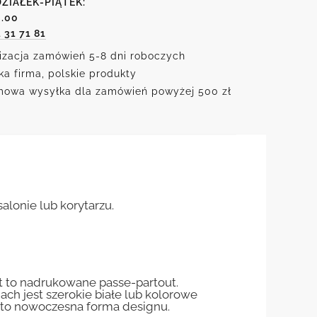
ZIAŁEK-PIĄTEK:
6.00
1 31 71 81
izacja zamówień 5-8 dni roboczych
ka firma, polskie produkty
owa wysyłka dla zamówień powyżej 500 zł
alonie lub korytarzu.
st to nadrukowane passe-partout.
jach jest szerokie białe lub kolorowe
st to nowoczesna forma designu.