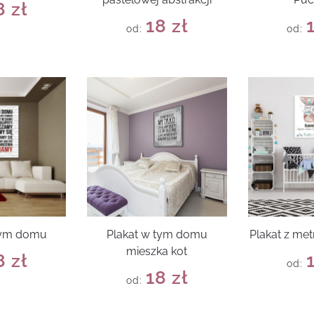
8
zł
18
zł
od:
od:
tym domu
Plakat w tym domu
Plakat z met
mieszka kot
8
zł
od:
18
zł
od: