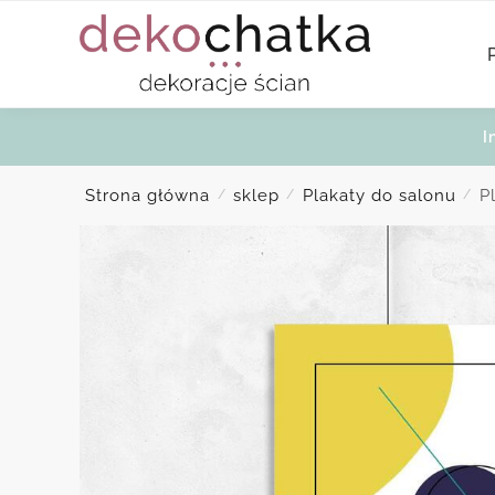
Skip
Skip
to
to
navigation
content
I
Strona główna
sklep
Plakaty do salonu
P
/
/
/