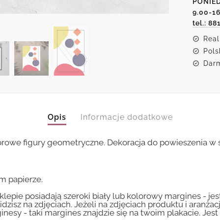
PONIED
9.00-1
tel.: 88
Real
Pols
Darm
Opis
Informacje dodatkowe
orowe figury geometryczne. Dekoracja do powieszenia w s
m papierze.
lepie posiadają szeroki biały lub kolorowy margines - je
idzisz na zdjęciach. Jeżeli na zdjęciach produktu i aranżac
inesy - taki margines znajdzie się na twoim plakacie. Je