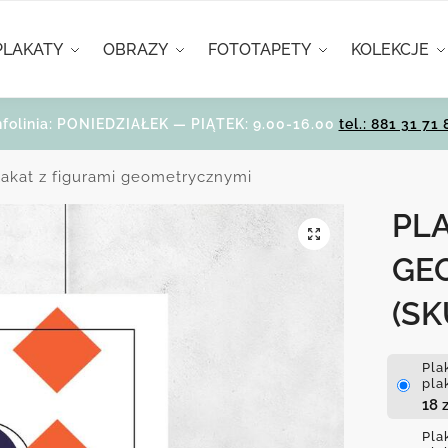
PLAKATY
OBRAZY
FOTOTAPETY
KOLEKCJE
nfolinia: PONIEDZIAŁEK — PIĄTEK: 9.00-16.00
tel.: 881 31 71 
lakat z figurami geometrycznymi
PLA
GE
(SK
Pla
pla
18
z
Pla