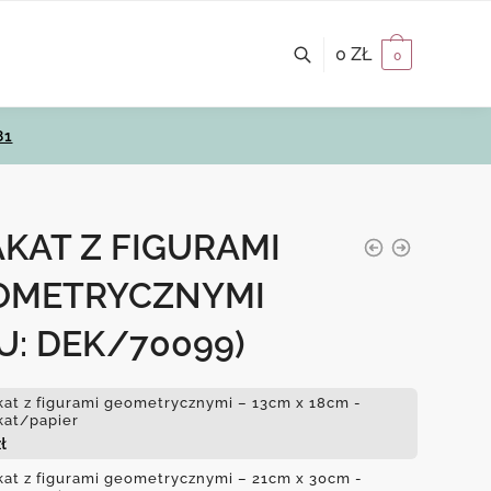
0
ZŁ
0
81
KAT Z FIGURAMI
OMETRYCZNYMI
U: DEK/70099)
kat z figurami geometrycznymi – 13cm x 18cm -
kat/papier
ł
kat z figurami geometrycznymi – 21cm x 30cm -