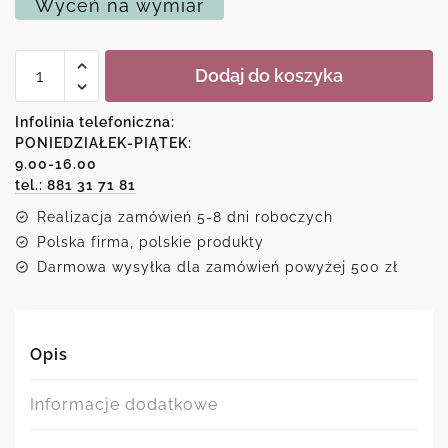
Wyceń na wymiar
ilość
Dodaj do koszyka
Plakat
z
morskimi
Infolinia telefoniczna:
zwierzętami
PONIEDZIAŁEK-PIĄTEK:
i
9.00-16.00
syrenkami
tel.: 881 31 71 81
Realizacja zamówień 5-8 dni roboczych
Polska firma, polskie produkty
Darmowa wysyłka dla zamówień powyżej 500 zł
Opis
Informacje dodatkowe