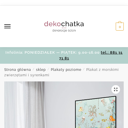
Skip
Skip
to
to
navigation
content
0
Infolinia: PONIEDZIAŁEK — PIĄTEK: 9.00-16.00
tel.: 881 31
71 81
Strona główna
/
sklep
/
Plakaty poziome
/
Plakat z morskimi
zwierzętami i syrenkami